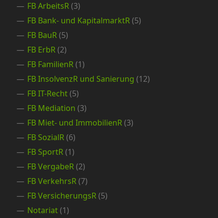
FB ArbeitsR
(3)
FB Bank- und KapitalmarktR
(5)
FB BauR
(5)
FB ErbR
(2)
FB FamilienR
(1)
FB InsolvenzR und Sanierung
(12)
FB IT-Recht
(5)
FB Mediation
(3)
FB Miet- und ImmobilienR
(3)
FB SozialR
(6)
FB SportR
(1)
FB VergabeR
(2)
FB VerkehrsR
(7)
FB VersicherungsR
(5)
Notariat
(1)