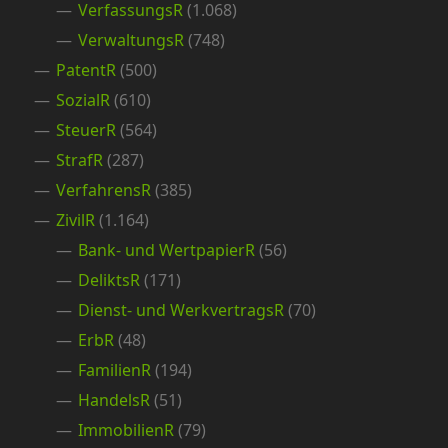
VerfassungsR
(1.068)
VerwaltungsR
(748)
PatentR
(500)
SozialR
(610)
SteuerR
(564)
StrafR
(287)
VerfahrensR
(385)
ZivilR
(1.164)
Bank- und WertpapierR
(56)
DeliktsR
(171)
Dienst- und WerkvertragsR
(70)
ErbR
(48)
FamilienR
(194)
HandelsR
(51)
ImmobilienR
(79)