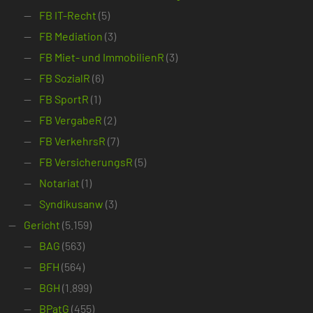
FB IT-Recht
(5)
FB Mediation
(3)
FB Miet- und ImmobilienR
(3)
FB SozialR
(6)
FB SportR
(1)
FB VergabeR
(2)
FB VerkehrsR
(7)
FB VersicherungsR
(5)
Notariat
(1)
Syndikusanw
(3)
Gericht
(5.159)
BAG
(563)
BFH
(564)
BGH
(1.899)
BPatG
(455)