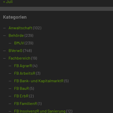
« Juli
Kategorien
Anwaltschaft
(102)
Behörde
(239)
BMJV
(239)
BVerwG
(748)
Fachbereich
(19)
FB AgrarR
(4)
FB ArbeitsR
(3)
FB Bank- und KapitalmarktR
(5)
FB BauR
(5)
FB ErbR
(2)
FB FamilienR
(1)
FB InsolvenzR und Sanierung
(12)