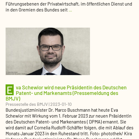
Führungsebenen der Privatwirtschaft, im öffentlichen Dienst und
Mehr
in den Gremien des Bundes seit
…
Frauen
in
Leitungspositionen
(Pressemeldung
des
BMJV)
E
va Schewior wird neue Präsidentin des Deutschen
Patent- und Markenamts (Pressemeldung des
BMJV)
Pressestelle des BMJV
|
2023-01-10
Bundesjustizminister Dr. Marco Buschmann hat heute Eva
Schewior mit Wirkung vom 1. Februar 2023 zur neuen Präsidentin
des Deutschen Patent- und Markenamtes ( DPMA) ernannt. Sie
wird damit auf Cornelia Rudloff-Schäffer folgen, die mit Ablauf des
Monats Januar 2023 in den Ruhestand tritt. Foto: photothek/ Kira