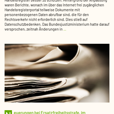
Handelsregister besser zu schützen. Hintergrund der Anpassung
waren Berichte, wonach im über das Internet frei zugänglichen
Handelsregisterportal teilweise Dokumente mit
personenbezogenen Daten abrufbar sind, die für den
Rechtsverkehr nicht erforderlich sind. Dies stieß auf
Datenschutzbedenken. Das Bundesjustizministerium hatte darauf
Änderungen
versprochen, zeitnah Änderungen in
…
in
der
Handelsregisterverordnung
treten
morgen
in
Kraft
(Pressemeldung
des
BMJV)
euerungen bei Ersatzfreiheitsstrafe, im