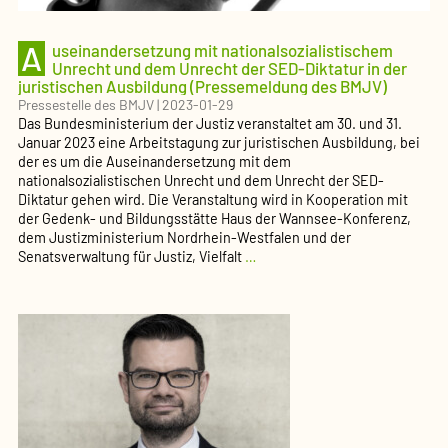
A
useinandersetzung mit nationalsozialistischem
Unrecht und dem Unrecht der SED-Diktatur in der
juristischen Ausbildung (Pressemeldung des BMJV)
Pressestelle des BMJV
|
2023-01-29
Das Bundesministerium der Justiz veranstaltet am 30. und 31.
Januar 2023 eine Arbeitstagung zur juristischen Ausbildung, bei
der es um die Auseinandersetzung mit dem
nationalsozialistischen Unrecht und dem Unrecht der SED-
Diktatur gehen wird. Die Veranstaltung wird in Kooperation mit
der Gedenk- und Bildungsstätte Haus der Wannsee-Konferenz,
dem Justizministerium Nordrhein-Westfalen und der
Auseinandersetzung
Senatsverwaltung für Justiz, Vielfalt
…
mit
nationalsozialistischem
Unrecht
und
dem
Unrecht
der
SED-
Diktatur
in