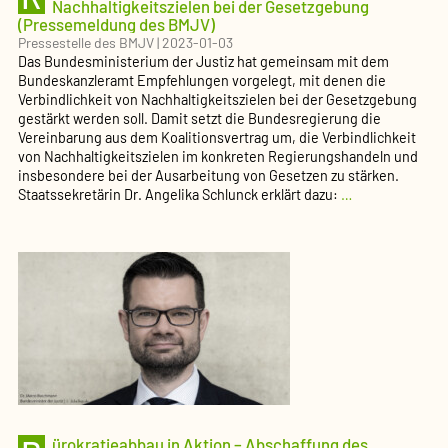
Nachhaltigkeitszielen bei der Gesetzgebung
(Pressemeldung des BMJV)
Pressestelle des BMJV
|
2023-01-03
Das Bundesministerium der Justiz hat gemeinsam mit dem
Bundeskanzleramt Empfehlungen vorgelegt, mit denen die
Verbindlichkeit von Nachhaltigkeitszielen bei der Gesetzgebung
gestärkt werden soll. Damit setzt die Bundesregierung die
Vereinbarung aus dem Koalitionsvertrag um, die Verbindlichkeit
von Nachhaltigkeitszielen im konkreten Regierungshandeln und
insbesondere bei der Ausarbeitung von Gesetzen zu stärken.
Ressortübergr
Staatssekretärin Dr. Angelika Schlunck erklärt dazu:
…
Empfehlungen
zur
Prüfung
von
Nachhaltigkeits
bei
der
Gesetzgebung
(Pressemeldun
des
BMJV)
ürokratieabbau in Aktion – Abschaffung des