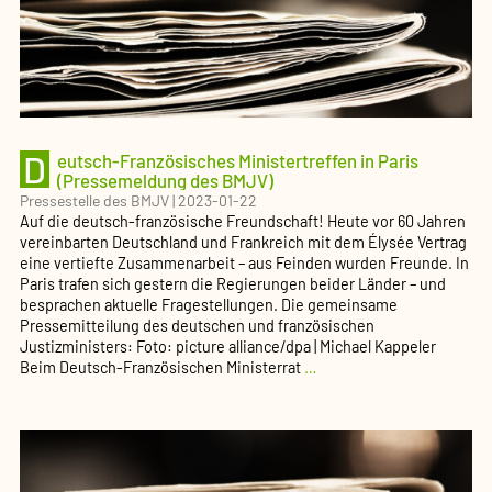
D
eutsch-Französisches Ministertreffen in Paris
(Pressemeldung des BMJV)
Pressestelle des BMJV
|
2023-01-22
Auf die deutsch-französische Freundschaft! Heute vor 60 Jahren
vereinbarten Deutschland und Frankreich mit dem Élysée Vertrag
eine vertiefte Zusammenarbeit – aus Feinden wurden Freunde. In
Paris trafen sich gestern die Regierungen beider Länder – und
besprachen aktuelle Fragestellungen. Die gemeinsame
Pressemitteilung des deutschen und französischen
Justizministers: Foto: picture alliance/dpa | Michael Kappeler
Deutsch-
Beim Deutsch-Französischen Ministerrat
…
Französisches
Ministertreffen
in
Paris
(Pressemeldung
des