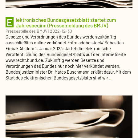
E
lektronisches Bundesgesetzblatt startet zum
Jahresbeginn (Pressemeldung des BMJV)
Pressestelle des BMJV
|
2022-12-30
Gesetze und Verordnungen des Bundes werden zukünftig
ausschließlich online verkündet Foto: adobe stock/ Sebastian
Fiebak Ab dem 1. Januar 2023 startet die elektronische
Veröffentlichung des Bundesgesetzblatts auf der Internetseite
www.recht.bund.de. Zukünftig werden Gesetze und
Verordnungen des Bundes nur noch hier verkündet werden.
Bundesjustizminister Dr. Marco Buschmann erklärt dazu:„Mit dem
Elektronisch
Start des elektronischen Bundesgesetzblatts sind wir
…
Bundesgesetz
startet
zum
Jahresbegin
(Pressemeld
des
BMJV)