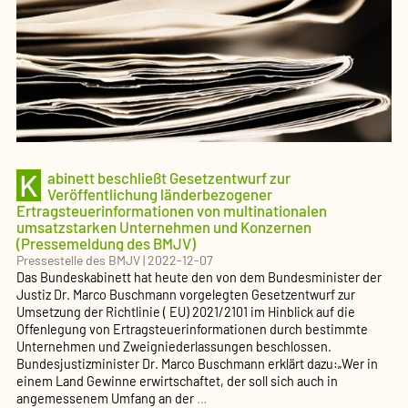
des
BMJV)
K
abinett beschließt Gesetzentwurf zur
Veröffentlichung länderbezogener
Ertragsteuerinformationen von multinationalen
umsatzstarken Unternehmen und Konzernen
(Pressemeldung des BMJV)
Pressestelle des BMJV
|
2022-12-07
Das Bundeskabinett hat heute den von dem Bundesminister der
Justiz Dr. Marco Buschmann vorgelegten Gesetzentwurf zur
Umsetzung der Richtlinie ( EU) 2021/2101 im Hinblick auf die
Offenlegung von Ertragsteuerinformationen durch bestimmte
Unternehmen und Zweigniederlassungen beschlossen.
Bundesjustizminister Dr. Marco Buschmann erklärt dazu:„Wer in
einem Land Gewinne erwirtschaftet, der soll sich auch in
Kabinett
angemessenem Umfang an der
…