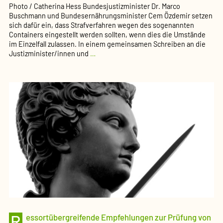
Photo / Catherina Hess Bundesjustizminister Dr. Marco
Buschmann und Bundesernährungsminister Cem Özdemir setzen
sich dafür ein, dass Strafverfahren wegen des sogenannten
Containers eingestellt werden sollten, wenn dies die Umstände
im Einzelfall zulassen. In einem gemeinsamen Schreiben an die
Buschmann
Justizminister/innen und
…
und
Özdemir
werben
für
Änderungen
bei
den
Richtlinien
zum
Verfahrensrecht
beim
Containern
(Pressemeldung
des
BMJV)
R
essortübergreifende Empfehlungen zur Prüfung von