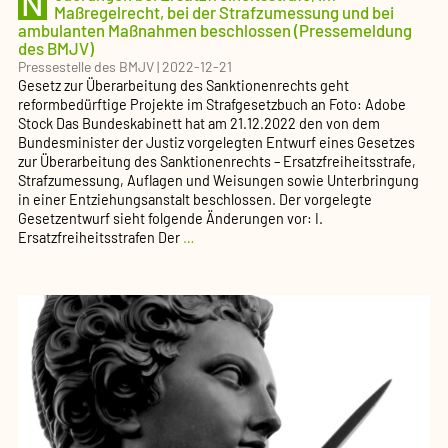
N
Maßregelrecht, bei der Strafzumessung und bei
ambulanten Maßnahmen beschlossen (Pressemeldung
des BMJV)
Pressestelle des BMJV
|
2022-12-21
Gesetz zur Überarbeitung des Sanktionenrechts geht
reformbedürftige Projekte im Strafgesetzbuch an Foto: Adobe
Stock Das Bundeskabinett hat am 21.12.2022 den von dem
Bundesminister der Justiz vorgelegten Entwurf eines Gesetzes
zur Überarbeitung des Sanktionenrechts – Ersatzfreiheitsstrafe,
Strafzumessung, Auflagen und Weisungen sowie Unterbringung
in einer Entziehungsanstalt beschlossen. Der vorgelegte
Gesetzentwurf sieht folgende Änderungen vor: I.
Neuerungen
Ersatzfreiheitsstrafen Der
…
bei
Ersatzfreiheitsstrafe,
im
Maßregelrecht,
bei
der
Strafzumessung
und
bei
ambulanten
Maßnahmen