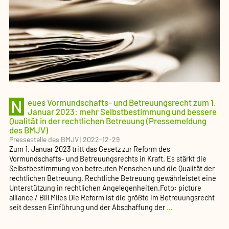
Bemessungs
für
Jugendämte
und
Gerichte
(Pressemel
des
BMJV)
N
eues Vormundschafts- und Betreuungsrecht zum 1.
Januar 2023: mehr Selbstbestimmung und bessere
Qualität in der rechtlichen Betreuung (Pressemeldung
des BMJV)
Pressestelle des BMJV
|
2022-12-29
Zum 1. Januar 2023 tritt das Gesetz zur Reform des
Vormundschafts- und Betreuungsrechts in Kraft. Es stärkt die
Selbstbestimmung von betreuten Menschen und die Qualität der
rechtlichen Betreuung. Rechtliche Betreuung gewährleistet eine
Unterstützung in rechtlichen Angelegenheiten.Foto: picture
alliance / Bill Miles Die Reform ist die größte im Betreuungsrecht
Neues
seit dessen Einführung und der Abschaffung der
…
Vormundschafts-
und