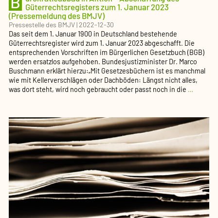
B
Güterrechtsregisters zum 1. Januar 2023
(Pressemeldung des BMJV)
Pressestelle des BMJV
|
2022-12-30
Das seit dem 1. Januar 1900 in Deutschland bestehende
Güterrechtsregister wird zum 1. Januar 2023 abgeschafft. Die
entsprechenden Vorschriften im Bürgerlichen Gesetzbuch (BGB)
werden ersatzlos aufgehoben. Bundesjustizminister Dr. Marco
Buschmann erklärt hierzu:„Mit Gesetzesbüchern ist es manchmal
wie mit Kellerverschlägen oder Dachböden: Längst nicht alles,
Bürokra
was dort steht, wird noch gebraucht oder passt noch in die
…
in
Aktion
–
Abschaf
des
Güterre
zum
1.
Januar
2023
(Presse
des
BMJV)