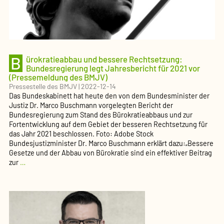
beschlossen
(Pressemeldung
des
BMJV)
B
ürokratieabbau und bessere Rechtsetzung:
Bundesregierung legt Jahresbericht für 2021 vor
(Pressemeldung des BMJV)
Pressestelle des BMJV
|
2022-12-14
Das Bundeskabinett hat heute den von dem Bundesminister der
Justiz Dr. Marco Buschmann vorgelegten Bericht der
Bundesregierung zum Stand des Bürokratieabbaus und zur
Fortentwicklung auf dem Gebiet der besseren Rechtsetzung für
das Jahr 2021 beschlossen. Foto: Adobe Stock
Bundesjustizminister Dr. Marco Buschmann erklärt dazu:„Bessere
Gesetze und der Abbau von Bürokratie sind ein effektiver Beitrag
Bürokratieabbau
zur
…
und
bessere
Rechtsetzung:
Bundesregierung
legt
Jahresbericht