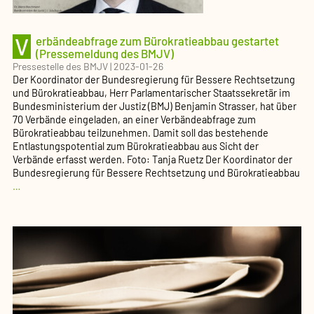
der
juristischen
V
Ausbildung
erbändeabfrage zum Bürokratieabbau gestartet
(Pressemeldung
(Pressemeldung des BMJV)
des
Pressestelle des BMJV
|
2023-01-26
BMJV)
Der Koordinator der Bundesregierung für Bessere Rechtsetzung
und Bürokratieabbau, Herr Parlamentarischer Staatssekretär im
Bundesministerium der Justiz (BMJ) Benjamin Strasser, hat über
70 Verbände eingeladen, an einer Verbändeabfrage zum
Bürokratieabbau teilzunehmen. Damit soll das bestehende
Entlastungspotential zum Bürokratieabbau aus Sicht der
Verbände erfasst werden. Foto: Tanja Ruetz Der Koordinator der
Bundesregierung für Bessere Rechtsetzung und Bürokratieabbau
Verbändeabfrage
…
zum
Bürokratieabbau
gestartet
(Pressemeldung
des
BMJV)