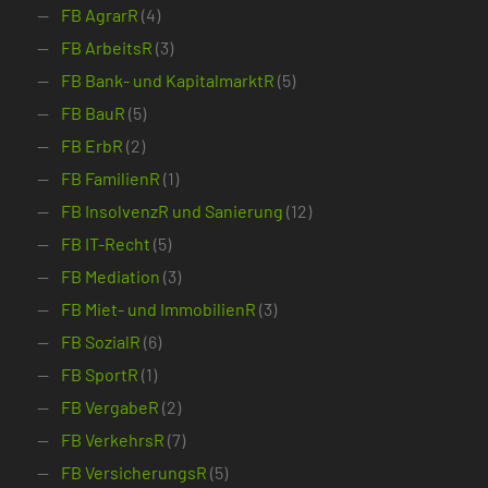
FB AgrarR
(4)
FB ArbeitsR
(3)
FB Bank- und KapitalmarktR
(5)
FB BauR
(5)
FB ErbR
(2)
FB FamilienR
(1)
FB InsolvenzR und Sanierung
(12)
FB IT-Recht
(5)
FB Mediation
(3)
FB Miet- und ImmobilienR
(3)
FB SozialR
(6)
FB SportR
(1)
FB VergabeR
(2)
FB VerkehrsR
(7)
FB VersicherungsR
(5)