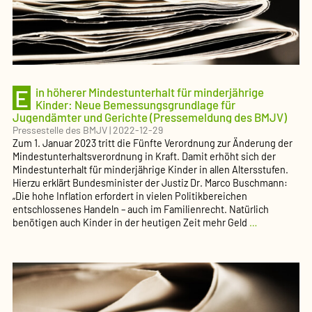
E
in höherer Mindestunterhalt für minderjährige
Kinder: Neue Bemessungsgrundlage für
Jugendämter und Gerichte (Pressemeldung des BMJV)
Pressestelle des BMJV
|
2022-12-29
Zum 1. Januar 2023 tritt die Fünfte Verordnung zur Änderung der
Mindestunterhaltsverordnung in Kraft. Damit erhöht sich der
Mindestunterhalt für minderjährige Kinder in allen Altersstufen.
Hierzu erklärt Bundesminister der Justiz Dr. Marco Buschmann:
„Die hohe Inflation erfordert in vielen Politikbereichen
entschlossenes Handeln – auch im Familienrecht. Natürlich
Ein
benötigen auch Kinder in der heutigen Zeit mehr Geld
…
höherer
Mindestunte
für
minderjähri
Kinder:
Neue