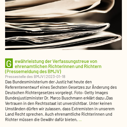
BMJV)
G
ewährleistung der Verfassungstreue von
ehrenamtlichen Richterinnen und Richtern
(Pressemeldung des BMJV)
Pressestelle des BMJV
|
2023-01-18
Das Bundesministerium der Justiz hat heute den
Referentenentwurf eines Sechsten Gesetzes zur Änderung des
Deutschen Richtergesetzes vorgelegt. Foto: Getty Images
Bundesjustizminister Dr. Marco Buschmann erklärt dazu:„Das
Vertrauen in den Rechtsstaat ist unverzichtbar. Unter keinen
Umständen dürfen wir zulassen, dass Extremisten in unserem
Land Recht sprechen. Auch ehrenamtliche Richterinnen und
Gewährleistung
Richter müssen die Gewähr dafür bieten,
…
der