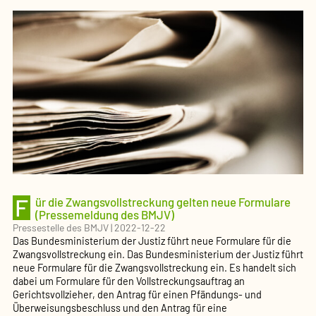
Betreuungsrecht
zum
1.
Januar
2023:
mehr
Selbstbestimmun
und
bessere
Qualität
in
der
rechtlichen
Betreuung
(Pressemeldung
F
ür die Zwangsvollstreckung gelten neue Formulare
des
(Pressemeldung des BMJV)
BMJV)
Pressestelle des BMJV
|
2022-12-22
Das Bundesministerium der Justiz führt neue Formulare für die
Zwangsvollstreckung ein. Das Bundesministerium der Justiz führt
neue Formulare für die Zwangsvollstreckung ein. Es handelt sich
dabei um Formulare für den Vollstreckungsauftrag an
Gerichtsvollzieher, den Antrag für einen Pfändungs- und
Überweisungsbeschluss und den Antrag für eine