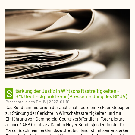
Verfassungstreue
von
ehrenamtlichen
Richterinnen
und
Richtern
(Pressemeldung
des
BMJV)
S
tärkung der Justiz in Wirtschaftsstreitigkeiten –
BMJ legt Eckpunkte vor (Pressemeldung des BMJV)
Pressestelle des BMJV
|
2023-01-16
Das Bundesministerium der Justiz hat heute ein Eckpunktepapier
zur Stärkung der Gerichte in Wirtschaftsstreitigkeiten und zur
Einführung von Commercial Courts veröffentlicht. Foto: picture
alliance/ AFP Creative / Damien Meyer Bundesjustizminister Dr.
Marco Buschmann erklärt dazu:„Deutschland ist mit seiner starken