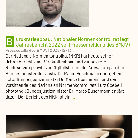
für
2021
vor
(Pressemeldung
des
BMJV)
B
ürokratieabbau: Nationaler Normenkontrollrat legt
Jahresbericht 2022 vor (Pressemeldung des BMJV)
Pressestelle des BMJV
|
2022-12-13
Der Nationale Normenkontrollrat (NKR) hat heute seinen
Jahresbericht zum Bürokratieabbau und zur besseren
Rechtsetzung sowie zur Digitalisierung der Verwaltung an den
Bundesminister der Justiz Dr. Marco Buschmann übergeben.
Foto: Bundesjustizminister Dr. Marco Buschmann und der
Vorsitzende des Nationalen Normenkontrollrats Lutz Goebel |
photothek Bundesjustizminister Dr. Marco Buschmann erklärt
Bürokratieabbau:
dazu: „Der Bericht des NKR ist ein
…
Nationaler
Normenkontrollrat
legt
Jahresbericht
2022
vor
(Pressemeldung