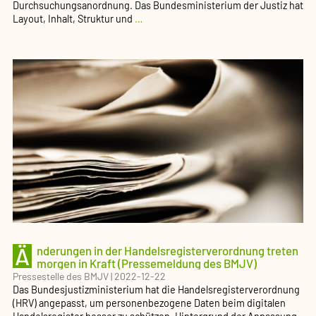
Durchsuchungsanordnung. Das Bundesministerium der Justiz hat
Für
Layout, Inhalt, Struktur und
…
die
Zwangsvollstreckung
gelten
neue
Formulare
(Pressemeldung
des
BMJV)
Ä
nderungen in der Handelsregisterverordnung treten
morgen in Kraft (Pressemeldung des BMJV)
Pressestelle des BMJV
|
2022-12-22
Das Bundesjustizministerium hat die Handelsregisterverordnung
(HRV) angepasst, um personenbezogene Daten beim digitalen