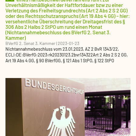
Unverhältnismäßigkeit der Haftfortdauer bzw zu einer
Verletzung des Freiheitsgrundrechts (Art 2 Abs 2 S 2 GG)
oder des Rechtsschutzanspruchs (Art 19 Abs 4 GG) – hier:
versehentliche Überschreitung der Dreitagesfrist des §
306 Abs 2 Halbs 2 StPO um rund einen Monat
(Nichtannahmebeschluss des BVerfG 2. Senat 3.
Kammer)
BVerfG 2. Senat 3. Kammer
|
2023-01-23
Nichtannahmebeschluss
vom
23.01.2023
, AZ
2 BvR 1343/22
,
ECLI:DE:BVerfG:2023:rk20230123.2bvr134322
Art 2 Abs 2 S 2 GG,
Art 19 Abs 4 GG, § 90 BVerfGG, § 121 Abs 1 StPO, § 122 StPO