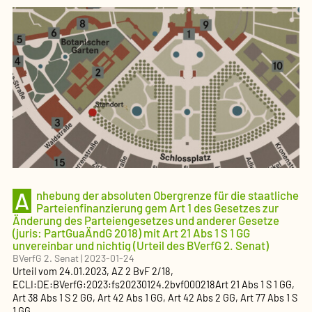
A
nhebung der absoluten Obergrenze für die staatliche
Parteienfinanzierung gem Art 1 des Gesetzes zur
Änderung des Parteiengesetzes und anderer Gesetze
(juris: PartGuaÄndG 2018) mit Art 21 Abs 1 S 1 GG
unvereinbar und nichtig (Urteil des BVerfG 2. Senat)
BVerfG 2. Senat
|
2023-01-24
Urteil
vom
24.01.2023
, AZ
2 BvF 2/18
,
ECLI:DE:BVerfG:2023:fs20230124.2bvf000218
Art 21 Abs 1 S 1 GG,
Art 38 Abs 1 S 2 GG, Art 42 Abs 1 GG, Art 42 Abs 2 GG, Art 77 Abs 1 S
1 GG