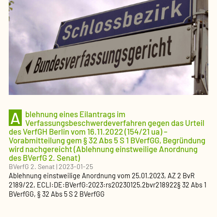
A
blehnung eines Eilantrags im
Verfassungsbeschwerdeverfahren gegen das Urteil
des VerfGH Berlin vom 16.11.2022 (154/21 ua) –
Vorabmitteilung gem § 32 Abs 5 S 1 BVerfGG, Begründung
wird nachgereicht (Ablehnung einstweilige Anordnung
des BVerfG 2. Senat)
BVerfG 2. Senat
|
2023-01-25
Ablehnung einstweilige Anordnung
vom
25.01.2023
, AZ
2 BvR
2189/22
,
ECLI:DE:BVerfG:2023:rs20230125.2bvr218922
§ 32 Abs 1
BVerfGG, § 32 Abs 5 S 2 BVerfGG