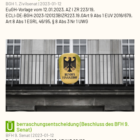
BGH 1. Zivilsenat
|
2023-01-12
EuGH-Vorlage
vom
12.01.2023
, AZ
I ZR 223/19
,
ECLI:DE:BGH:2023:120123BIZR223.19.0
Art 9 Abs 1 EUV 2016/679,
Art 8 Abs 1 EGRL 46/95, § 8 Abs 3 Nr 1 UWG
Ü
berraschungsentscheidung (Beschluss des BFH 9.
Senat)
BFH 9. Senat
|
2023-01-12