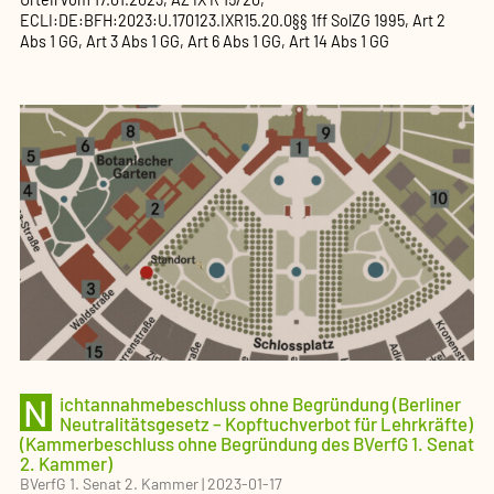
ECLI:DE:BFH:2023:U.170123.IXR15.20.0
§§ 1ff SolZG 1995, Art 2
Abs 1 GG, Art 3 Abs 1 GG, Art 6 Abs 1 GG, Art 14 Abs 1 GG
N
ichtannahmebeschluss ohne Begründung (Berliner
Neutralitätsgesetz – Kopftuchverbot für Lehrkräfte)
(Kammerbeschluss ohne Begründung des BVerfG 1. Senat
2. Kammer)
BVerfG 1. Senat 2. Kammer
|
2023-01-17