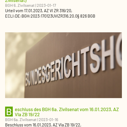
Zivilsenat)
BGH 6. Zivilsenat
|
2023-01-17
Urteil
vom
17.01.2023
, AZ
VI ZR 316/20
,
ECLI:DE:BGH:2023:170123UVIZR316.20.0
§ 826 BGB
B
eschluss des BGH 6a. Zivilsenat vom 16.01.2023, AZ
VIa ZB 19/22
BGH 6a. Zivilsenat
|
2023-01-16
Beschluss
vom
16.01.2023
, AZ
VIa ZB 19/22
,