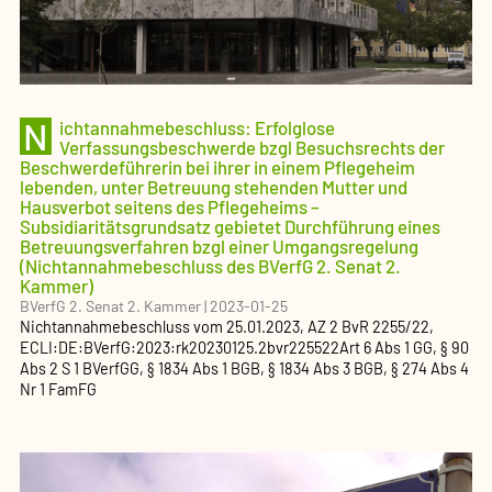
N
ichtannahmebeschluss: Erfolglose
Verfassungsbeschwerde bzgl Besuchsrechts der
Beschwerdeführerin bei ihrer in einem Pflegeheim
lebenden, unter Betreuung stehenden Mutter und
Hausverbot seitens des Pflegeheims –
Subsidiaritätsgrundsatz gebietet Durchführung eines
Betreuungsverfahren bzgl einer Umgangsregelung
(Nichtannahmebeschluss des BVerfG 2. Senat 2.
Kammer)
BVerfG 2. Senat 2. Kammer
|
2023-01-25
Nichtannahmebeschluss
vom
25.01.2023
, AZ
2 BvR 2255/22
,
ECLI:DE:BVerfG:2023:rk20230125.2bvr225522
Art 6 Abs 1 GG, § 90
Abs 2 S 1 BVerfGG, § 1834 Abs 1 BGB, § 1834 Abs 3 BGB, § 274 Abs 4
Nr 1 FamFG