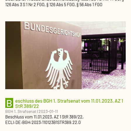
126 Abs 3 S 1 Nr 2 FGO, § 126 Abs 5 FGO, § 56 Abs 1 FGO
B
eschluss des BGH 1. Strafsenat vom 11.01.2023, AZ 1
StR 389/22
BGH 1. Strafsenat
|
2023-01-11
Beschluss
vom
11.01.2023
, AZ
1 StR 389/22
,
ECLI:DE:BGH:2023:110123B1STR389.22.0