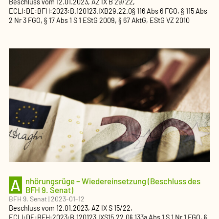
Beschluss
vom
12.01.2023
, AZ
IX B 29/22
,
ECLI:DE:BFH:2023:B.120123.IXB29.22.0
§ 116 Abs 6 FGO, § 115 Abs
2 Nr 3 FGO, § 17 Abs 1 S 1 EStG 2009, § 67 AktG, EStG VZ 2010
A
nhörungsrüge – Wiedereinsetzung (Beschluss des
BFH 9. Senat)
BFH 9. Senat
|
2023-01-12
Beschluss
vom
12.01.2023
, AZ
IX S 15/22
,
ECLI:DE:BFH:2023:B.120123.IXS15.22.0
§ 133a Abs 1 S 1 Nr 1 FGO, §