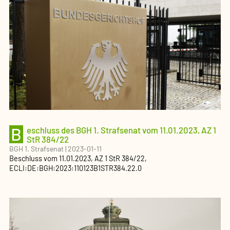
B
eschluss des BGH 1. Strafsenat vom 11.01.2023, AZ 1
StR 384/22
BGH 1. Strafsenat
|
2023-01-11
Beschluss
vom
11.01.2023
, AZ
1 StR 384/22
,
ECLI:DE:BGH:2023:110123B1STR384.22.0