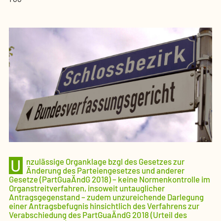
U
nzulässige Organklage bzgl des Gesetzes zur
Änderung des Parteiengesetzes und anderer
Gesetze (PartGuaÄndG 2018) – keine Normenkontrolle im
Organstreitverfahren, insoweit untauglicher
Antragsgegenstand – zudem unzureichende Darlegung
einer Antragsbefugnis hinsichtlich des Verfahrens zur
Verabschiedung des PartGuaÄndG 2018 (Urteil des