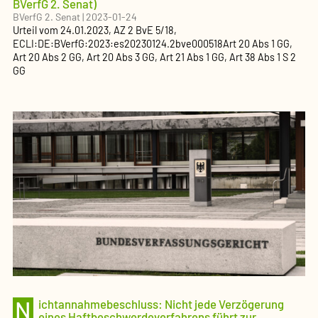
BVerfG 2. Senat)
BVerfG 2. Senat
|
2023-01-24
Urteil
vom
24.01.2023
, AZ
2 BvE 5/18
,
ECLI:DE:BVerfG:2023:es20230124.2bve000518
Art 20 Abs 1 GG,
Art 20 Abs 2 GG, Art 20 Abs 3 GG, Art 21 Abs 1 GG, Art 38 Abs 1 S 2
GG
N
ichtannahmebeschluss: Nicht jede Verzögerung
eines Haftbeschwerdeverfahrens führt zur