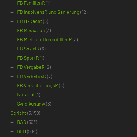
FB FamilienR
(1)
FB InsolvenzR und Sanierung
(12)
FB IT-Recht
(5)
FB Mediation
(3)
FB Miet- und ImmobilienR
(3)
FB SozialR
(6)
FB SportR
(1)
FB VergabeR
(2)
FB VerkehrsR
(7)
FB VersicherungsR
(5)
Notariat
(1)
Syndikusanw
(3)
Gericht
(5.159)
BAG
(563)
BFH
(564)