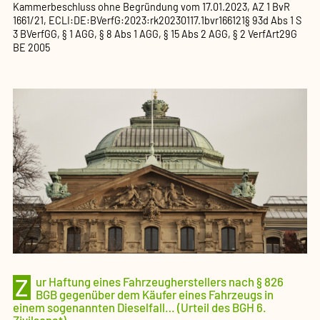
Kammerbeschluss ohne Begründung
vom
17.01.2023
, AZ
1 BvR
1661/21
,
ECLI:DE:BVerfG:2023:rk20230117.1bvr166121
§ 93d Abs 1 S
3 BVerfGG, § 1 AGG, § 8 Abs 1 AGG, § 15 Abs 2 AGG, § 2 VerfArt29G
BE 2005
Z
ur Haftung eines Fahrzeugherstellers nach § 826
BGB gegenüber dem Käufer eines Fahrzeugs in
einem sogenannten Dieselfall… (Urteil des BGH 6.