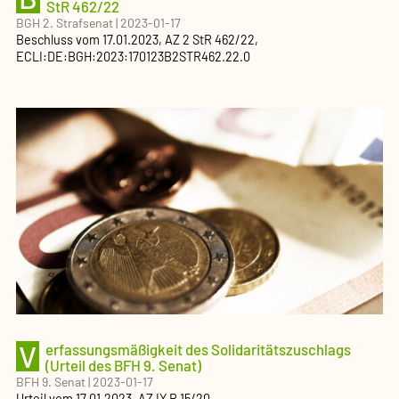
StR 462/22
BGH 2. Strafsenat
|
2023-01-17
Beschluss
vom
17.01.2023
, AZ
2 StR 462/22
,
ECLI:DE:BGH:2023:170123B2STR462.22.0
V
erfassungsmäßigkeit des Solidaritätszuschlags
(Urteil des BFH 9. Senat)
BFH 9. Senat
|
2023-01-17
Urteil
vom
17.01.2023
, AZ
IX R 15/20
,