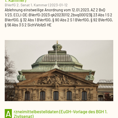
BVerfG 2. Senat 1. Kammer
|
2023-01-12
Ablehnung einstweilige Anordnung
vom
12.01.2023
, AZ
2 BvQ
1/23
,
ECLI:DE:BVerfG:2023:qk20230112.2bvq000123
§ 23 Abs 1 S 2
BVerfGG, § 32 Abs 1 BVerfGG, § 90 Abs 2 S 1 BVerfGG, § 92 BVerfGG,
§ 56 Abs 3 S 2 SichVVollzG HE
A
rzneimittelbestelldaten (EuGH-Vorlage des BGH 1.
Zivilsenat)