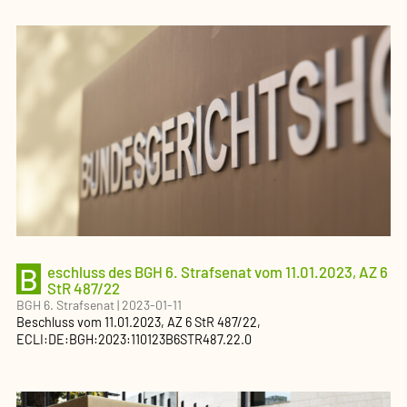
B
eschluss des BGH 6. Strafsenat vom 11.01.2023, AZ 6
StR 487/22
BGH 6. Strafsenat
|
2023-01-11
Beschluss
vom
11.01.2023
, AZ
6 StR 487/22
,
ECLI:DE:BGH:2023:110123B6STR487.22.0