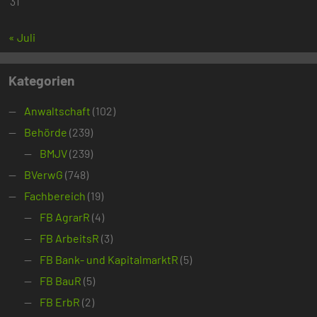
31
« Juli
Kategorien
Anwaltschaft
(102)
Behörde
(239)
BMJV
(239)
BVerwG
(748)
Fachbereich
(19)
FB AgrarR
(4)
FB ArbeitsR
(3)
FB Bank- und KapitalmarktR
(5)
FB BauR
(5)
FB ErbR
(2)