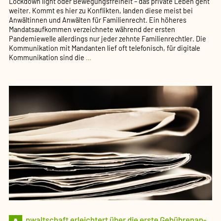
Lockdown light oder Bewegungsfreiheit – das private Leben geht
weiter. Kommt es hier zu Konflikten, landen diese meist bei
Anwältinnen und Anwälten für Familienrecht. Ein höheres
Mandatsaufkommen verzeichnete während der ersten
Pandemiewelle allerdings nur jeder zehnte Familienrechtler. Die
Kommunikation mit Mandanten lief oft telefonisch, für digitale
Mehr
Kommunikation sind die
…
Kindschafts­
sachen,
weniger
Verfahren
(PM
42/20
des
DAV)
nwalt­schaft erleichtert über die erste Gebühren­an­