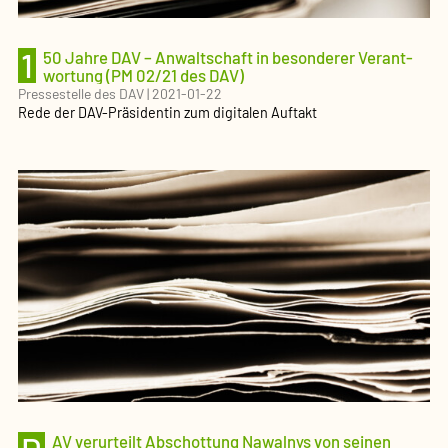
1
50 Jahre DAV – Anwalt­schaft in besonderer Verant­
wortung (PM 02/21 des DAV)
Pressestelle des DAV
|
2021-01-22
Rede der DAV-Präsidentin zum digitalen Auftakt
AV verurteilt Abschottung Nawalnys von seinen