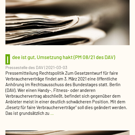
Verfah­
rens­
gebühr
für
sogenannte
„Vielkläger“
vor
Sozial­
ge­
richten
I
dee ist gut, Umsetzung hakt (PM 08/21 des DAV)
ab
(PM
Pressestelle des DAV
|
2021-03-03
10/21
Pressemitteilung Rechtspolitik Zum Gesetzentwurf für faire
des
Verbraucherverträge findet am 3. März 2021 eine öffentliche
DAV)
Anhörung im Rechtsausschuss des Bundestages statt. Berlin
(DAV). Wer einen Handy-, Fitness- oder anderen
Verbrauchervertrag abschließt, befindet sich gegenüber dem
Anbieter meist in einer deutlich schwächeren Position. Mit dem
„Gesetz für faire Verbraucherverträge“ soll dies geändert werden.
Idee
Das ist grundsätzlich zu
…
ist
gut,
Umsetzung