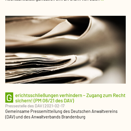
und
CCBE
fordern
Zugang
zum
Recht
(PM
07/21
des
DAV)
G
erichts­schlie­ßungen verhindern – Zugang zum Recht
sichern! (PM 06/21 des DAV)
Pressestelle des DAV
|
2021-02-17
Gemeinsame Presse­mit­teilung des Deutschen Anwalt­vereins
(DAV) und des Anwalt­verbands Brandenburg