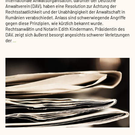
internationale Anwaltsorganisation, darunter der Deutsche
Anwaltverein (DAV), haben eine Resolution zur Achtung der
Rechtsstaatlichkeit und der Unabhängigkeit der Anwaltschaft in
Rumänien verabschiedet. Anlass sind schwerwiegende Angriffe
gegen diese Prinzipien, wie kürzlich bekannt wurde.
Rechtsanwältin und Notarin Edith Kindermann, Präsidentin des
DAV, zeigt sich äußerst besorgt angesichts schwerer Verletzungen
DAV
der
…
unterzeichnet
Resolution
für
Rechts­
staat­
lichkeit
und
Unabhän­
gigkeit
der
Anwalt­
schaft
in
Rumänien
(PM
11/21