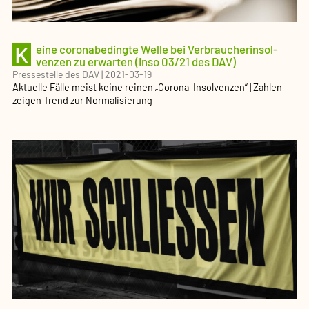
K
eine coronabe­dingte Welle bei Verbrau­cher­insol­
venzen zu erwarten (Inso 03/21 des DAV)
Pressestelle des DAV
|
2021-03-19
Aktuelle Fälle meist keine reinen „Corona-Insolvenzen“ | Zahlen
zeigen Trend zur Normali­sierung