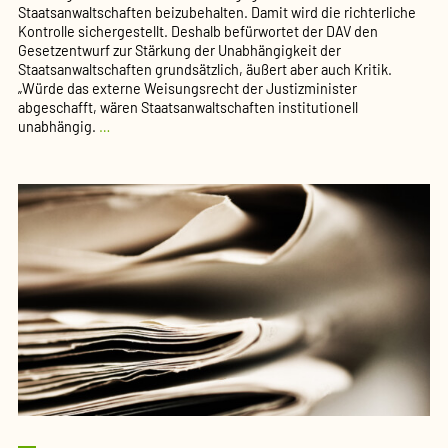
Staatsanwaltschaften beizubehalten. Damit wird die richterliche
Kontrolle sichergestellt. Deshalb befürwortet der DAV den
Gesetzentwurf zur Stärkung der Unabhängigkeit der
Staatsanwaltschaften grundsätzlich, äußert aber auch Kritik.
„Würde das externe Weisungsrecht der Justizminister
abgeschafft, wären Staatsanwaltschaften institutionell
DAV
unabhängig.
…
gegen
Abschaffung
des
Weisungs­
rechts
der
Justiz­
mi­
nister
(PM
04/21
des
DAV)