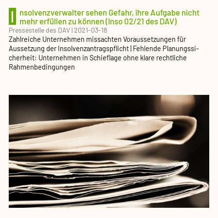
I
nsolvenz­ver­walter sehen Gefahr, ihre Aufgabe nicht
mehr erfüllen zu können (Inso 02/21 des DAV)
Pressestelle des DAV
|
2021-03-18
Zahlreiche Unternehmen missachten Voraus­set­zungen für
Aussetzung der Insolvenz­an­trags­pflicht | Fehlende Planungs­si­
cherheit: Unternehmen in Schieflage ohne klare rechtliche
Rahmen­be­din­gungen