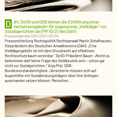
des
DAV)
D
AV, SoVD und DGB lehnen die Einführung einer
Verfah­rens­gebühr für sogenannte „Vielkläger“ vor
Sozial­ge­richten ab (PM 10/21 des DAV)
Pressestelle des DAV
|
2021-03-04
Pressemitteilung Rechtspolitik Rechtsanwalt Martin Schafhausen,
Vizepräsident des Deutschen Anwaltvereins (DAV): „Eine
Vielklägergebühr ist mit dem Grundrecht auf effektiven
Rechtsschutz kaum vereinbar.“ SoVD-Präsident Bauer: „Recht zu
bekommen darf keine Frage des Geldbeutels sein – schon gar
nicht vor Sozialgerichten.“ Anja Piel, DGB-
Bundesvorstandsmitglied: „Versicherte müssen sich auf
Augenhöhe mit Sozialleistungsträgern über ihre Anliegen
DAV,
auseinander setzen können. Menschen
…
SoVD
und
DGB
lehnen
die
Einführung
einer