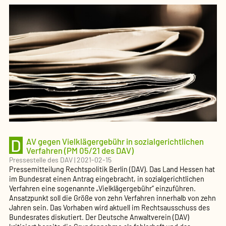
D
AV gegen Vielklä­ger­gebühr in sozial­ge­richt­lichen
Verfahren (PM 05/21 des DAV)
Pressestelle des DAV
|
2021-02-15
Pressemitteilung Rechtspolitik Berlin (DAV). Das Land Hessen hat
im Bundesrat einen Antrag eingebracht, in sozialgerichtlichen
Verfahren eine sogenannte „Vielklägergebühr“ einzuführen.
Ansatzpunkt soll die Größe von zehn Verfahren innerhalb von zehn
Jahren sein. Das Vorhaben wird aktuell im Rechtsausschuss des
Bundesrates diskutiert. Der Deutsche Anwaltverein (DAV)