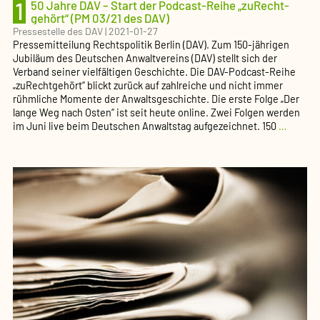
1
50 Jahre DAV – Start der Podcast-Reihe „zuRecht­
gehört“ (PM 03/21 des DAV)
Pressestelle des DAV
|
2021-01-27
Pressemitteilung Rechtspolitik Berlin (DAV). Zum 150-jährigen
Jubiläum des Deutschen Anwaltvereins (DAV) stellt sich der
Verband seiner vielfältigen Geschichte. Die DAV-Podcast-Reihe
„zuRechtgehört“ blickt zurück auf zahlreiche und nicht immer
rühmliche Momente der Anwaltsgeschichte. Die erste Folge „Der
lange Weg nach Osten“ ist seit heute online. Zwei Folgen werden
150
im Juni live beim Deutschen Anwaltstag aufgezeichnet. 150
…
Jahre
DAV
–
Start
der
Podcas
Reihe
„zuRech
gehört“
(PM
03/21
des
DAV)