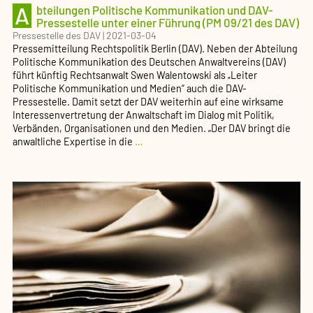
des
A
bteilungen Politische Kommuni­kation und DAV-
DAV)
Presse­stelle unter einer Führung (PM 09/21 des DAV)
Pressestelle des DAV
|
2021-03-04
Pressemitteilung Rechtspolitik Berlin (DAV). Neben der Abteilung
Politische Kommunikation des Deutschen Anwaltvereins (DAV)
führt künftig Rechtsanwalt Swen Walentowski als „Leiter
Politische Kommunikation und Medien“ auch die DAV-
Pressestelle. Damit setzt der DAV weiterhin auf eine wirksame
Interessenvertretung der Anwaltschaft im Dialog mit Politik,
Verbänden, Organisationen und den Medien. „Der DAV bringt die
Abteilungen
anwaltliche Expertise in die
…
Politische
Kommuni­
kation
und
DAV-
Presse­
stelle
unter
einer
Führung
(PM
09/21