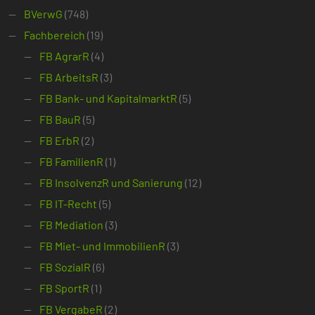
BVerwG
(748)
Fachbereich
(19)
FB AgrarR
(4)
FB ArbeitsR
(3)
FB Bank- und KapitalmarktR
(5)
FB BauR
(5)
FB ErbR
(2)
FB FamilienR
(1)
FB InsolvenzR und Sanierung
(12)
FB IT-Recht
(5)
FB Mediation
(3)
FB Miet- und ImmobilienR
(3)
FB SozialR
(6)
FB SportR
(1)
FB VergabeR
(2)