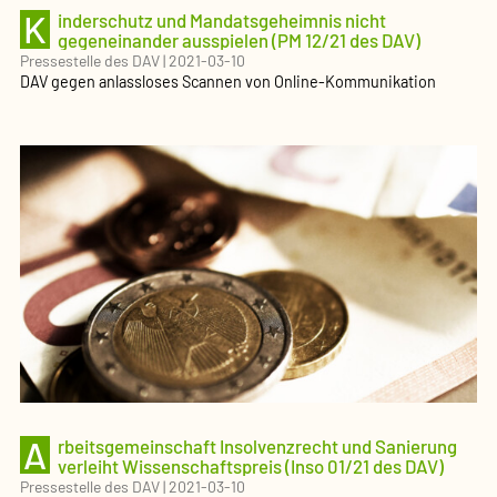
K
inder­schutz und Mandats­ge­heimnis nicht
gegeneinander ausspielen (PM 12/21 des DAV)
Pressestelle des DAV
|
2021-03-10
DAV gegen anlassloses Scannen von Online-Kommuni­kation
A
rbeits­ge­mein­schaft Insolvenzrecht und Sanierung
verleiht Wissen­schaftspreis (Inso 01/21 des DAV)
Pressestelle des DAV
|
2021-03-10