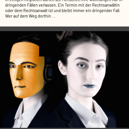
dringenden Fällen verlassen. Ein Termin mit der Rechtsanwältin
oder dem Rechtsanwalt ist und bleibt immer ein dringender Fall.
Besuch
Wer auf dem Weg dorthin
…
in
der
Anwalts­
kanzlei
bleibt
erlaubt
(PM
39/20
des
DAV)