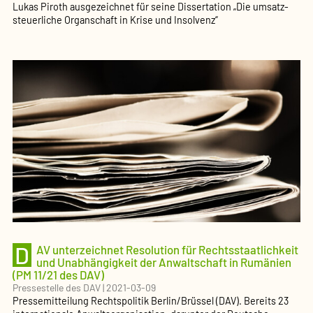
Lukas Piroth ausgezeichnet für seine Disser­tation „Die umsatz­
steu­erliche Organschaft in Krise und Insolvenz“
D
AV unterzeichnet Resolution für Rechts­staat­lichkeit
und Unabhän­gigkeit der Anwalt­schaft in Rumänien
(PM 11/21 des DAV)
Pressestelle des DAV
|
2021-03-09
Pressemitteilung Rechtspolitik Berlin/Brüssel (DAV). Bereits 23