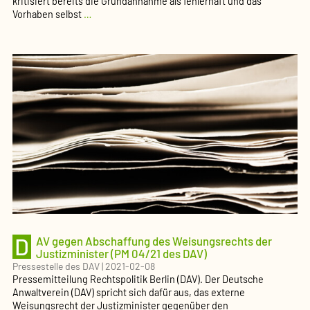
kritisiert bereits die Grundannahme als fehlerhaft und das
DAV
Vorhaben selbst
…
gegen
Vielklä­
ger­
gebühr
in
sozial­
ge­
richt­
lichen
Verfahren
(PM
05/21
des
DAV)
D
AV gegen Abschaffung des Weisungs­rechts der
Justiz­mi­nister (PM 04/21 des DAV)
Pressestelle des DAV
|
2021-02-08
Pressemitteilung Rechtspolitik Berlin (DAV). Der Deutsche
Anwaltverein (DAV) spricht sich dafür aus, das externe
Weisungsrecht der Justizminister gegenüber den