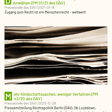
D
Anwälten (PM 01/21 des DAV)
Pressestelle des DAV
|
2021-01-18
Zugang zum Recht ist ein Menschenrecht – weltweit!
M
ehr Kindschafts­sachen, weniger Verfahren (PM
42/20 des DAV)
Pressestelle des DAV
|
2020-12-28
Pressemitteilung Rechtspolitik Berlin (DAV). Ob Lockdown,