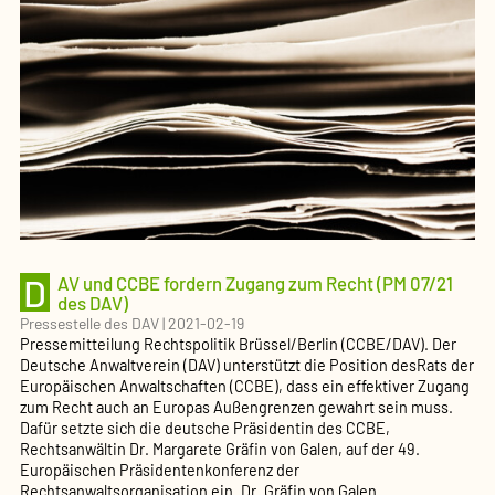
hakt
(PM
08/21
des
DAV)
D
AV und CCBE fordern Zugang zum Recht (PM 07/21
des DAV)
Pressestelle des DAV
|
2021-02-19
Pressemitteilung Rechtspolitik Brüssel/Berlin (CCBE/DAV). Der
Deutsche Anwaltverein (DAV) unterstützt die Position desRats der
Europäischen Anwaltschaften (CCBE), dass ein effektiver Zugang
zum Recht auch an Europas Außengrenzen gewahrt sein muss.
Dafür setzte sich die deutsche Präsidentin des CCBE,
Rechtsanwältin Dr. Margarete Gräfin von Galen, auf der 49.
Europäischen Präsidentenkonferenz der
DAV
Rechtsanwaltsorganisation ein. Dr. Gräfin von Galen
…