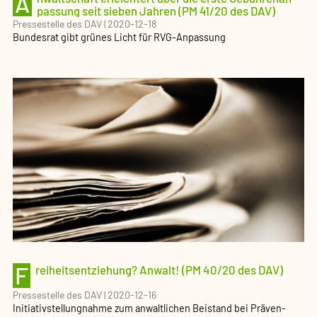
A
passung seit sieben Jahren (PM 41/20 des DAV)
Pressestelle des DAV
|
2020-12-18
Bundesrat gibt grünes Licht für RVG-Anpassung
F
reiheits­ent­ziehung? Anwalt! (PM 40/20 des DAV)
Pressestelle des DAV
|
2020-12-16
Initia­tiv­stel­lungnahme zum anwalt­lichen Beistand bei Präven­