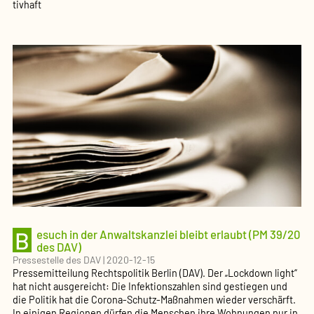
tivhaft
B
esuch in der Anwalts­kanzlei bleibt erlaubt (PM 39/20
des DAV)
Pressestelle des DAV
|
2020-12-15
Pressemitteilung Rechtspolitik Berlin (DAV). Der „Lockdown light“
hat nicht ausgereicht: Die Infektionszahlen sind gestiegen und
die Politik hat die Corona-Schutz-Maßnahmen wieder verschärft.
In einigen Regionen dürfen die Menschen ihre Wohnungen nur in