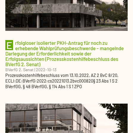
E
rfolgloser isolierter PKH-Antrag für noch zu
erhebende Wahlprüfungsbeschwerde – mangelnde
Darlegung der Erforderlichkeit sowie der
Erfolgsaussichten (Prozesskostenhilfebeschluss des
BVerfG 2. Senat)
BVerfG 2. Senat
|
2022-10-13
Prozesskostenhilfebeschluss
vom
13.10.2022
, AZ
2 BvC 8/20
,
ECLI:DE:BVerfG:2022:cs20221013.2bvc000820
§ 23 Abs 1 S 2
BVerfGG, § 48 BVerfGG, § 114 Abs 1 S 1 ZPO