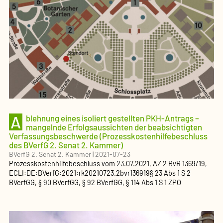
A
blehnung eines isoliert gestellten PKH-Antrags –
mangelnde Erfolgsaussichten der beabsichtigten
Verfassungsbeschwerde (Prozesskostenhilfebeschluss
des BVerfG 2. Senat 2. Kammer)
BVerfG 2. Senat 2. Kammer
|
2021-07-23
Prozesskostenhilfebeschluss
vom
23.07.2021
, AZ
2 BvR 1369/19
,
ECLI:DE:BVerfG:2021:rk20210723.2bvr136919
§ 23 Abs 1 S 2
BVerfGG, § 90 BVerfGG, § 92 BVerfGG, § 114 Abs 1 S 1 ZPO