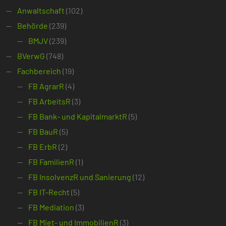
Anwaltschaft
(102)
Behörde
(239)
BMJV
(239)
BVerwG
(748)
Fachbereich
(19)
FB AgrarR
(4)
FB ArbeitsR
(3)
FB Bank- und KapitalmarktR
(5)
FB BauR
(5)
FB ErbR
(2)
FB FamilienR
(1)
FB InsolvenzR und Sanierung
(12)
FB IT-Recht
(5)
FB Mediation
(3)
FB Miet- und ImmobilienR
(3)