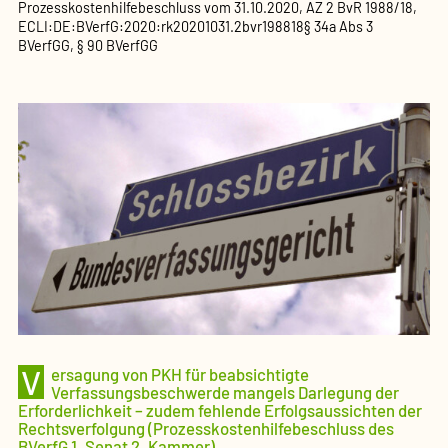
Prozesskostenhilfebeschluss
vom
31.10.2020
, AZ
2 BvR 1988/18
,
ECLI:DE:BVerfG:2020:rk20201031.2bvr198818
§ 34a Abs 3
BVerfGG, § 90 BVerfGG
V
ersagung von PKH für beabsichtigte
Verfassungsbeschwerde mangels Darlegung der
Erforderlichkeit – zudem fehlende Erfolgsaussichten der
Rechtsverfolgung (Prozesskostenhilfebeschluss des
BVerfG 1. Senat 2. Kammer)