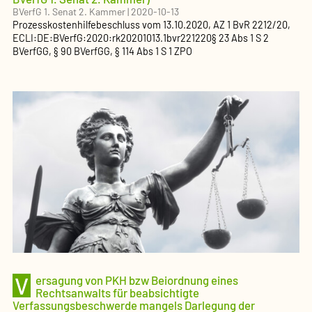
BVerfG 1. Senat 2. Kammer
|
2020-10-13
Prozesskostenhilfebeschluss
vom
13.10.2020
, AZ
1 BvR 2212/20
,
ECLI:DE:BVerfG:2020:rk20201013.1bvr221220
§ 23 Abs 1 S 2
BVerfGG, § 90 BVerfGG, § 114 Abs 1 S 1 ZPO
V
ersagung von PKH bzw Beiordnung eines
Rechtsanwalts für beabsichtigte
Verfassungsbeschwerde mangels Darlegung der