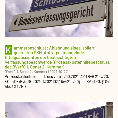
K
ammerbeschluss: Ablehnung eines isoliert
gestellten PKH-Antrags – mangelnde
Erfolgsaussichten der beabsichtigten
Verfassungsbeschwerde (Prozesskostenhilfebeschluss
des BVerfG 1. Senat 2. Kammer)
BVerfG 1. Senat 2. Kammer
|
2021-10-27
Prozesskostenhilfebeschluss
vom
27.10.2021
, AZ
1 BvR 2127/20
,
ECLI:DE:BVerfG:2021:rk20211027.1bvr212720
§ 90 BVerfGG, § 114
Abs 1 S 1 ZPO