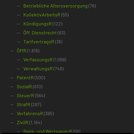
Betriebliche Altersversorgung
(76)
KollektivArbeitsR
(55)
KündigungsR
(122)
Öff. Dienstrecht
(63)
TarifvertragsR
(36)
ÖffR
(1.816)
VerfassungsR
(1.068)
VerwaltungsR
(748)
PatentR
(500)
SozialR
(610)
SteuerR
(564)
StrafR
(287)
VerfahrensR
(385)
ZivilR
(1.164)
Bank- und WertpapierR
(56)