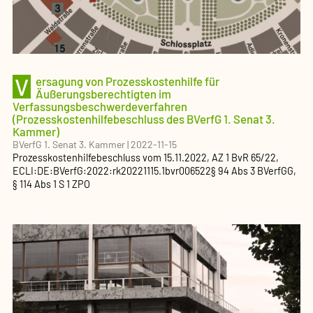
V
ersagung von Prozesskostenhilfe für
Äußerungsberechtigten im
Verfassungsbeschwerdeverfahren
(Prozesskostenhilfebeschluss des BVerfG 1. Senat 3.
Kammer)
BVerfG 1. Senat 3. Kammer
|
2022-11-15
Prozesskostenhilfebeschluss
vom
15.11.2022
, AZ
1 BvR 65/22
,
ECLI:DE:BVerfG:2022:rk20221115.1bvr006522
§ 94 Abs 3 BVerfGG,
§ 114 Abs 1 S 1 ZPO