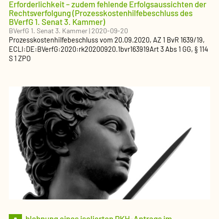
Erforderlichkeit – zudem fehlende Erfolgsaussichten der
Rechtsverfolgung (Prozesskostenhilfebeschluss des
BVerfG 1. Senat 3. Kammer)
BVerfG 1. Senat 3. Kammer
|
2020-09-20
Prozesskostenhilfebeschluss
vom
20.09.2020
, AZ
1 BvR 1639/19
,
ECLI:DE:BVerfG:2020:rk20200920.1bvr163919
Art 3 Abs 1 GG, § 114
S 1 ZPO
blehnung eines isolierten PKH-Antrags im