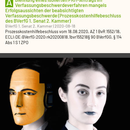
A
Verfassungsbeschwerdeverfahren mangels
Erfolgsaussichten der beabsichtigten
Verfassungsbeschwerde (Prozesskostenhilfebeschluss
des BVerfG 1. Senat 2. Kammer)
BVerfG 1. Senat 2. Kammer
|
2020-08-18
Prozesskostenhilfebeschluss
vom
18.08.2020
, AZ
1 BvR 1552/18
,
ECLI:DE:BVerfG:2020:rk20200818.1bvr155218
§ 90 BVerfGG, § 114
Abs 1 S 1 ZPO