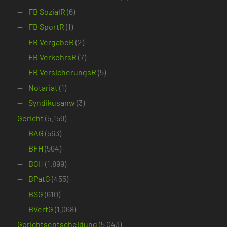
FB SozialR
(6)
FB SportR
(1)
FB VergabeR
(2)
FB VerkehrsR
(7)
FB VersicherungsR
(5)
Notariat
(1)
Syndikusanw
(3)
Gericht
(5.159)
BAG
(563)
BFH
(564)
BGH
(1.899)
BPatG
(455)
BSG
(610)
BVerfG
(1.068)
Gerichtsentscheidung
(5.043)