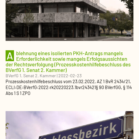
A
blehnung eines isolierten PKH-Antrags mangels
Erforderlichkeit sowie mangels Erfolgsaussichten
der Rechtsverfolgung (Prozesskostenhilfebeschluss des
BVerfG 1. Senat 2. Kammer)
BVerfG 1. Senat 2. Kammer
|
2022-02-23
Prozesskostenhilfebeschluss
vom
23.02.2022
, AZ
1 BvR 2434/21
,
ECLI:DE:BVerfG:2022:rk20220223.1bvr243421
§ 90 BVerfGG, § 114
Abs 1 S 1 ZPO