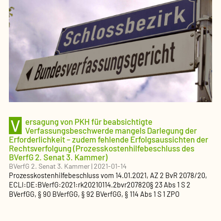
V
ersagung von PKH für beabsichtigte
Verfassungsbeschwerde mangels Darlegung der
Erforderlichkeit – zudem fehlende Erfolgsaussichten der
Rechtsverfolgung (Prozesskostenhilfebeschluss des
BVerfG 2. Senat 3. Kammer)
BVerfG 2. Senat 3. Kammer
|
2021-01-14
Prozesskostenhilfebeschluss
vom
14.01.2021
, AZ
2 BvR 2078/20
,
ECLI:DE:BVerfG:2021:rk20210114.2bvr207820
§ 23 Abs 1 S 2
BVerfGG, § 90 BVerfGG, § 92 BVerfGG, § 114 Abs 1 S 1 ZPO