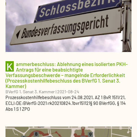
K
ammerbeschluss: Ablehnung eines isolierten PKH-
Antrags für eine beabsichtigte
Verfassungsbeschwerde – mangelnde Erforderlichkeit
(Prozesskostenhilfebeschluss des BVerfG 1. Senat 3.
Kammer)
BVerfG 1. Senat 3. Kammer
|
2021-08-24
Prozesskostenhilfebeschluss
vom
24.08.2021
, AZ
1 BvR 1511/21
,
ECLI:DE:BVerfG:2021:rk20210824.1bvr151121
§ 90 BVerfGG, § 114
Abs 1 S 1 ZPO