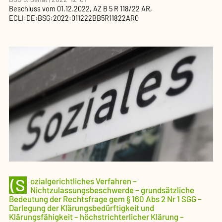
Beschluss
vom
01.12.2022
, AZ
B 5 R 118/22 AR
,
ECLI:DE:BSG:2022:011222BB5R11822AR0
(S
ozialgerichtliches Verfahren –
Nichtzulassungsbeschwerde – grundsätzliche
Bedeutung der Rechtsfrage gem § 160 Abs 2 Nr 1 SGG –
Darlegung der Klärungsbedürftigkeit und
Klärungsfähigkeit – höchstrichterlicher Klärung –