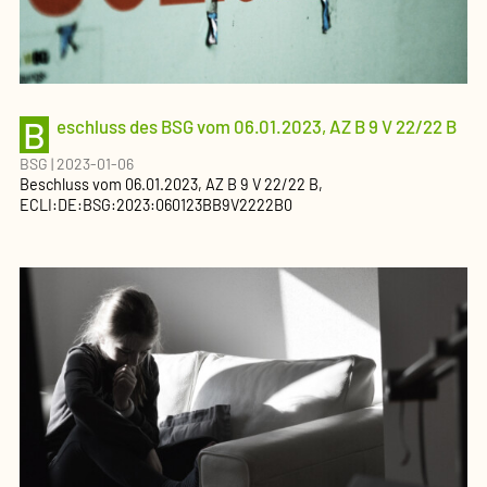
B
eschluss des BSG vom 06.01.2023, AZ B 9 V 22/22 B
BSG
|
2023-01-06
Beschluss
vom
06.01.2023
, AZ
B 9 V 22/22 B
,
ECLI:DE:BSG:2023:060123BB9V2222B0