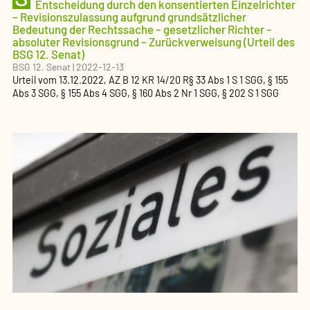
Entscheidung durch den konsentierten Einzelrichter
– Revisionszulassung aufgrund grundsätzlicher
Bedeutung der Rechtssache – gesetzlicher Richter –
absoluter Revisionsgrund – Zurückverweisung (Urteil des
BSG 12. Senat)
BSG 12. Senat
|
2022-12-13
Urteil
vom
13.12.2022
, AZ
B 12 KR 14/20 R
§ 33 Abs 1 S 1 SGG, § 155
Abs 3 SGG, § 155 Abs 4 SGG, § 160 Abs 2 Nr 1 SGG, § 202 S 1 SGG