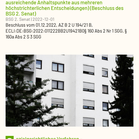
ausreichende Anhaltspunkte aus mehreren
höchstrichterlichen Entscheidungen) (Beschluss des
BSG 2. Senat)
BSG 2. Senat
|
2022-12-01
Beschluss
vom
01.12.2022
, AZ
B 2 U 194/21 B
,
ECLI:DE:BSG:2022:011222BB2U19421B0
§ 160 Abs 2 Nr 1 SGG, §
160a Abs 2 S 3 SGG
ozialgerichtliches Verfahren –