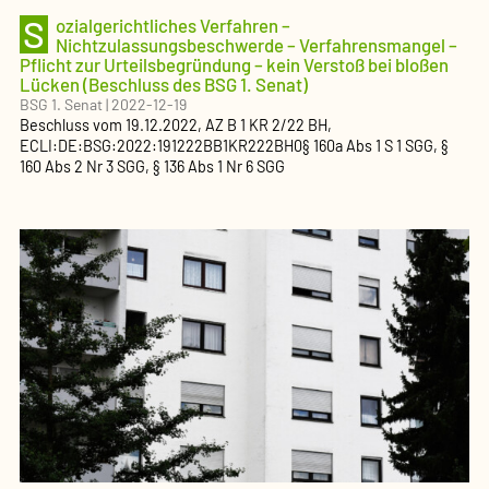
S
ozialgerichtliches Verfahren –
Nichtzulassungsbeschwerde – Verfahrensmangel –
Pflicht zur Urteilsbegründung – kein Verstoß bei bloßen
Lücken (Beschluss des BSG 1. Senat)
BSG 1. Senat
|
2022-12-19
Beschluss
vom
19.12.2022
, AZ
B 1 KR 2/22 BH
,
ECLI:DE:BSG:2022:191222BB1KR222BH0
§ 160a Abs 1 S 1 SGG, §
160 Abs 2 Nr 3 SGG, § 136 Abs 1 Nr 6 SGG