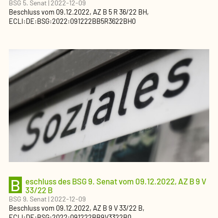
BSG 5. Senat
|
2022-12-09
Beschluss
vom
09.12.2022
, AZ
B 5 R 36/22 BH
,
ECLI:DE:BSG:2022:091222BB5R3622BH0
B
eschluss des BSG 9. Senat vom 09.12.2022, AZ B 9 V
33/22 B
BSG 9. Senat
|
2022-12-09
Beschluss
vom
09.12.2022
, AZ
B 9 V 33/22 B
,
ECLI:DE:BSG:2022:091222BB9V3322B0