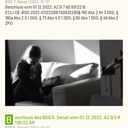
BSG 7. Senat
|
2022-12-01
Beschluss
vom
01.12.2022
, AZ
B 7 AS 93/22 B
,
ECLI:DE:BSG:2022:011222BB7AS9322B0
§ 160 Abs 2 Nr 3 SGG, §
160a Abs 2 S 1 SGG, § 73 Abs 4 S 1 SGG, § 60 Abs 1 SGG, § 46 Abs 2
ZPO
B
eschluss des BSG 5. Senat vom 01.12.2022, AZ B 5 R
118/22 AR
BSG 5. Senat
|
2022-12-01