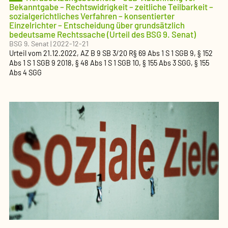
Bekanntgabe – Rechtswidrigkeit – zeitliche Teilbarkeit –
sozialgerichtliches Verfahren – konsentierter
Einzelrichter – Entscheidung über grundsätzlich
bedeutsame Rechtssache (Urteil des BSG 9. Senat)
BSG 9. Senat
|
2022-12-21
Urteil
vom
21.12.2022
, AZ
B 9 SB 3/20 R
§ 69 Abs 1 S 1 SGB 9, § 152
Abs 1 S 1 SGB 9 2018, § 48 Abs 1 S 1 SGB 10, § 155 Abs 3 SGG, § 155
Abs 4 SGG