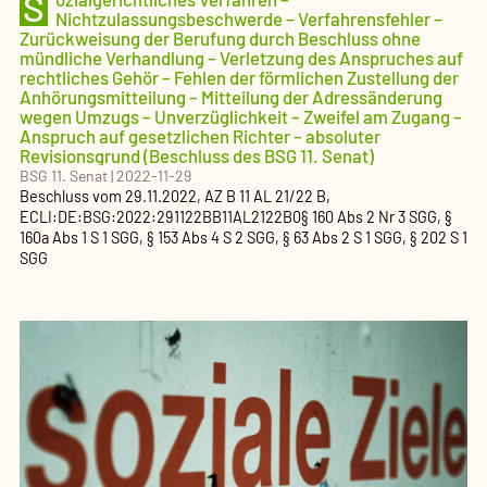
S
Nichtzulassungsbeschwerde – Verfahrensfehler –
Zurückweisung der Berufung durch Beschluss ohne
mündliche Verhandlung – Verletzung des Anspruches auf
rechtliches Gehör – Fehlen der förmlichen Zustellung der
Anhörungsmitteilung – Mitteilung der Adressänderung
wegen Umzugs – Unverzüglichkeit – Zweifel am Zugang –
Anspruch auf gesetzlichen Richter – absoluter
Revisionsgrund (Beschluss des BSG 11. Senat)
BSG 11. Senat
|
2022-11-29
Beschluss
vom
29.11.2022
, AZ
B 11 AL 21/22 B
,
ECLI:DE:BSG:2022:291122BB11AL2122B0
§ 160 Abs 2 Nr 3 SGG, §
160a Abs 1 S 1 SGG, § 153 Abs 4 S 2 SGG, § 63 Abs 2 S 1 SGG, § 202 S 1
SGG