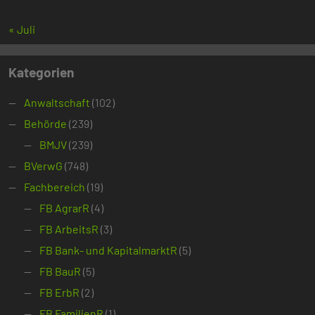
« Juli
Kategorien
Anwaltschaft
(102)
Behörde
(239)
BMJV
(239)
BVerwG
(748)
Fachbereich
(19)
FB AgrarR
(4)
FB ArbeitsR
(3)
FB Bank- und KapitalmarktR
(5)
FB BauR
(5)
FB ErbR
(2)
FB FamilienR
(1)