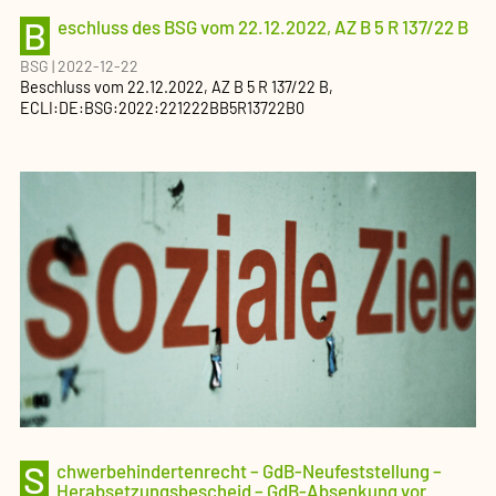
B
eschluss des BSG vom 22.12.2022, AZ B 5 R 137/22 B
BSG
|
2022-12-22
Beschluss
vom
22.12.2022
, AZ
B 5 R 137/22 B
,
ECLI:DE:BSG:2022:221222BB5R13722B0
S
chwerbehindertenrecht – GdB-Neufeststellung –
Herabsetzungsbescheid – GdB-Absenkung vor