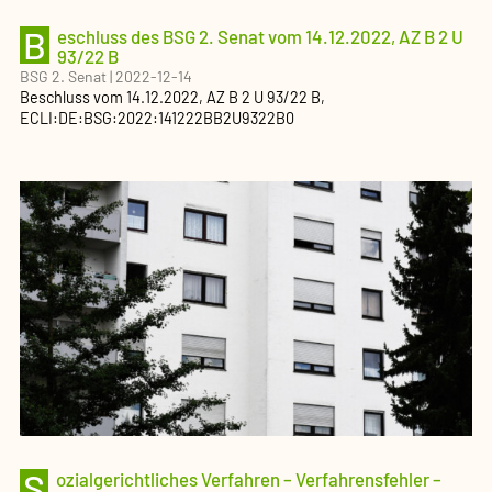
B
eschluss des BSG 2. Senat vom 14.12.2022, AZ B 2 U
93/22 B
BSG 2. Senat
|
2022-12-14
Beschluss
vom
14.12.2022
, AZ
B 2 U 93/22 B
,
ECLI:DE:BSG:2022:141222BB2U9322B0
S
ozialgerichtliches Verfahren – Verfahrensfehler –