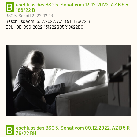
B
eschluss des BSG 5. Senat vom 13.12.2022, AZ B 5 R
186/22 B
BSG 5. Senat
|
2022-12-13
Beschluss
vom
13.12.2022
, AZ
B 5 R 186/22 B
,
ECLI:DE:BSG:2022:131222BB5R18622B0
B
eschluss des BSG 5. Senat vom 09.12.2022, AZ B 5 R
36/22 BH