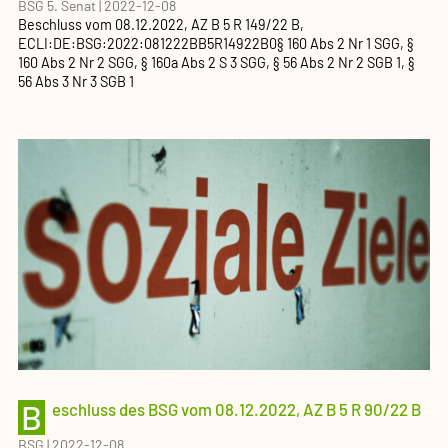
BSG 5. Senat
|
2022-12-08
Beschluss
vom
08.12.2022
, AZ
B 5 R 149/22 B
,
ECLI:DE:BSG:2022:081222BB5R14922B0
§ 160 Abs 2 Nr 1 SGG, §
160 Abs 2 Nr 2 SGG, § 160a Abs 2 S 3 SGG, § 56 Abs 2 Nr 2 SGB 1, §
56 Abs 3 Nr 3 SGB 1
B
eschluss des BSG vom 08.12.2022, AZ B 5 R 90/22 B
BSG
|
2022-12-08