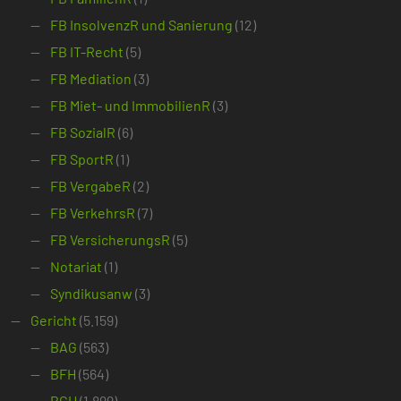
FB InsolvenzR und Sanierung
(12)
FB IT-Recht
(5)
FB Mediation
(3)
FB Miet- und ImmobilienR
(3)
FB SozialR
(6)
FB SportR
(1)
FB VergabeR
(2)
FB VerkehrsR
(7)
FB VersicherungsR
(5)
Notariat
(1)
Syndikusanw
(3)
Gericht
(5.159)
BAG
(563)
BFH
(564)
BGH
(1.899)