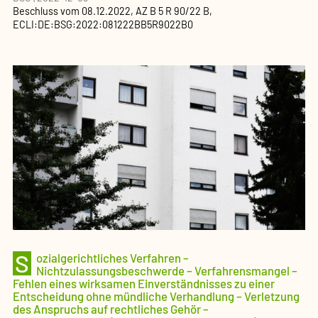
Beschluss
vom
08.12.2022
, AZ
B 5 R 90/22 B
,
ECLI:DE:BSG:2022:081222BB5R9022B0
S
ozialgerichtliches Verfahren –
Nichtzulassungsbeschwerde – Verfahrensmangel –
Fehlen eines wirksamen Einverständnisses zu einer
Entscheidung ohne mündliche Verhandlung – Verletzung
des Anspruchs auf rechtliches Gehör –