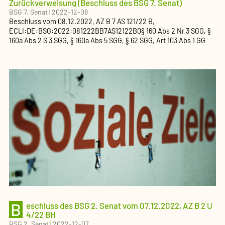
Zurückverweisung (Beschluss des BSG 7. Senat)
BSG 7. Senat
|
2022-12-08
Beschluss
vom
08.12.2022
, AZ
B 7 AS 121/22 B
,
ECLI:DE:BSG:2022:081222BB7AS12122B0
§ 160 Abs 2 Nr 3 SGG, §
160a Abs 2 S 3 SGG, § 160a Abs 5 SGG, § 62 SGG, Art 103 Abs 1 GG
B
eschluss des BSG 2. Senat vom 07.12.2022, AZ B 2 U
4/22 BH
BSG 2. Senat
|
2022-12-07