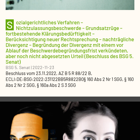
S
ozialgerichtliches Verfahren –
Nichtzulassungsbeschwerde – Grundsatzrüge –
fortbestehende Klärungsbedürftigkeit –
Berücksichtigung neuer Rechtsprechung – nachträgliche
Divergenz – Begründung der Divergenz mit einem vor
Ablauf der Beschwerdebegründungsfrist verkündeten,
aber noch nicht abgesetzten Urteil (Beschluss des BSG 5.
Senat)
BSG 5. Senat
|
2022-11-23
Beschluss
vom
23.11.2022
, AZ
B 5 R 88/22 B
,
ECLI:DE:BSG:2022:231122BB5R8822B0
§ 160 Abs 2 Nr 1 SGG, § 160
Abs 2 Nr 2 SGG, § 160a Abs 2 S 3 SGG