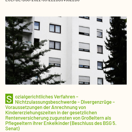
S
ozialgerichtliches Verfahren –
Nichtzulassungsbeschwerde – Divergenzrüge –
Voraussetzungen der Anrechnung von
Kindererziehungszeiten in der gesetzlichen
Rentenversicherung zugunsten von Großeltern als
Pflegeeltern ihrer Enkelkinder (Beschluss des BSG 5.
Senat)