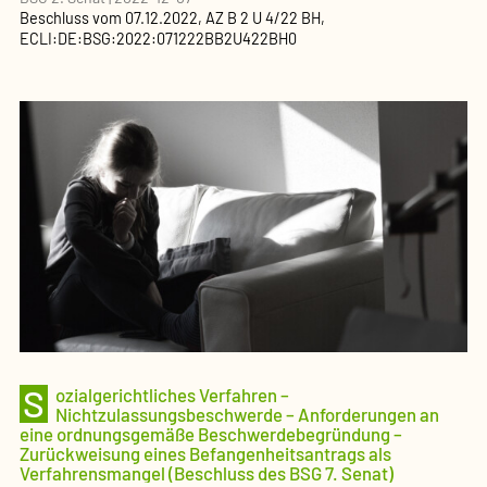
Beschluss
vom
07.12.2022
, AZ
B 2 U 4/22 BH
,
ECLI:DE:BSG:2022:071222BB2U422BH0
S
ozialgerichtliches Verfahren –
Nichtzulassungsbeschwerde – Anforderungen an
eine ordnungsgemäße Beschwerdebegründung –
Zurückweisung eines Befangenheitsantrags als
Verfahrensmangel (Beschluss des BSG 7. Senat)