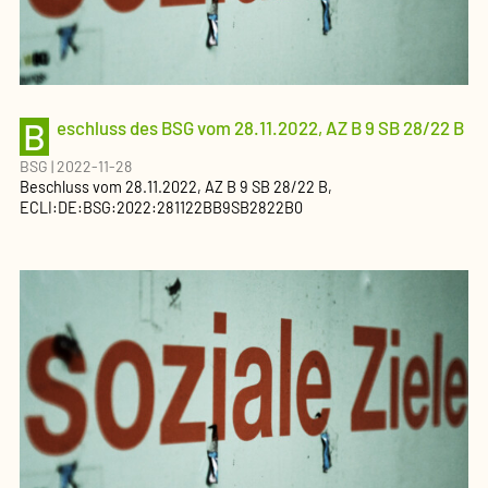
B
eschluss des BSG vom 28.11.2022, AZ B 9 SB 28/22 B
BSG
|
2022-11-28
Beschluss
vom
28.11.2022
, AZ
B 9 SB 28/22 B
,
ECLI:DE:BSG:2022:281122BB9SB2822B0