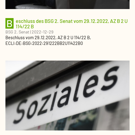
B
eschluss des BSG 2. Senat vom 29.12.2022, AZ B 2 U
114/22 B
BSG 2. Senat
|
2022-12-29
Beschluss
vom
29.12.2022
, AZ
B 2 U 114/22 B
,
ECLI:DE:BSG:2022:291222BB2U11422B0