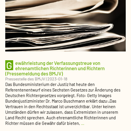
BMJV)
G
ewährleistung der Verfassungstreue von
ehrenamtlichen Richterinnen und Richtern
(Pressemeldung des BMJV)
Pressestelle des BMJV
|
2023-01-18
Das Bundesministerium der Justiz hat heute den
Referentenentwurf eines Sechsten Gesetzes zur Änderung des
Deutschen Richtergesetzes vorgelegt. Foto: Getty Images
Bundesjustizminister Dr. Marco Buschmann erklärt dazu:„Das
Vertrauen in den Rechtsstaat ist unverzichtbar. Unter keinen
Umständen dürfen wir zulassen, dass Extremisten in unserem
Land Recht sprechen. Auch ehrenamtliche Richterinnen und
Gewährleistung
Richter müssen die Gewähr dafür bieten,
…
der