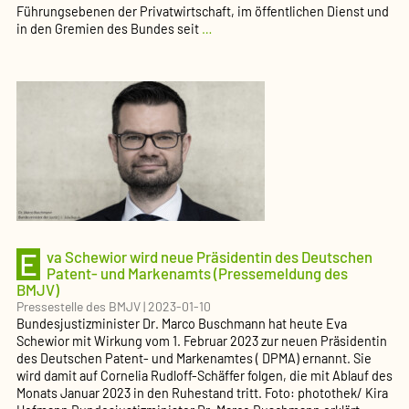
Führungsebenen der Privatwirtschaft, im öffentlichen Dienst und
Mehr
in den Gremien des Bundes seit
…
Frauen
in
Leitungspositionen
(Pressemeldung
des
BMJV)
E
va Schewior wird neue Präsidentin des Deutschen
Patent- und Markenamts (Pressemeldung des
BMJV)
Pressestelle des BMJV
|
2023-01-10
Bundesjustizminister Dr. Marco Buschmann hat heute Eva
Schewior mit Wirkung vom 1. Februar 2023 zur neuen Präsidentin
des Deutschen Patent- und Markenamtes ( DPMA) ernannt. Sie
wird damit auf Cornelia Rudloff-Schäffer folgen, die mit Ablauf des
Monats Januar 2023 in den Ruhestand tritt. Foto: photothek/ Kira