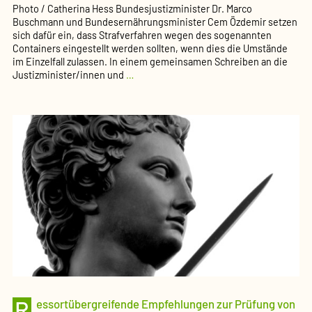
Photo / Catherina Hess Bundesjustizminister Dr. Marco
Buschmann und Bundesernährungsminister Cem Özdemir setzen
sich dafür ein, dass Strafverfahren wegen des sogenannten
Containers eingestellt werden sollten, wenn dies die Umstände
im Einzelfall zulassen. In einem gemeinsamen Schreiben an die
Buschmann
Justizminister/innen und
…
und
Özdemir
werben
für
Änderungen
bei
den
Richtlinien
zum
Verfahrensrecht
beim
Containern
(Pressemeldung
des
BMJV)
R
essortübergreifende Empfehlungen zur Prüfung von