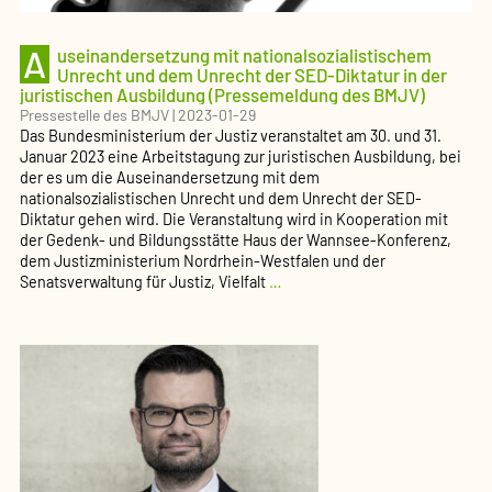
A
useinandersetzung mit nationalsozialistischem
Unrecht und dem Unrecht der SED-Diktatur in der
juristischen Ausbildung (Pressemeldung des BMJV)
Pressestelle des BMJV
|
2023-01-29
Das Bundesministerium der Justiz veranstaltet am 30. und 31.
Januar 2023 eine Arbeitstagung zur juristischen Ausbildung, bei
der es um die Auseinandersetzung mit dem
nationalsozialistischen Unrecht und dem Unrecht der SED-
Diktatur gehen wird. Die Veranstaltung wird in Kooperation mit
der Gedenk- und Bildungsstätte Haus der Wannsee-Konferenz,
dem Justizministerium Nordrhein-Westfalen und der
Auseinandersetzung
Senatsverwaltung für Justiz, Vielfalt
…
mit
nationalsozialistischem
Unrecht
und
dem
Unrecht
der
SED-
Diktatur
in