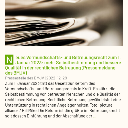
Bemessungs
für
Jugendämte
und
Gerichte
(Pressemel
des
BMJV)
N
eues Vormundschafts- und Betreuungsrecht zum 1.
Januar 2023: mehr Selbstbestimmung und bessere
Qualität in der rechtlichen Betreuung (Pressemeldung
des BMJV)
Pressestelle des BMJV
|
2022-12-29
Zum 1. Januar 2023 tritt das Gesetz zur Reform des
Vormundschafts- und Betreuungsrechts in Kraft. Es stärkt die
Selbstbestimmung von betreuten Menschen und die Qualität der
rechtlichen Betreuung. Rechtliche Betreuung gewährleistet eine
Unterstützung in rechtlichen Angelegenheiten.Foto: picture
alliance / Bill Miles Die Reform ist die größte im Betreuungsrecht
Neues
seit dessen Einführung und der Abschaffung der
…
Vormundschafts-
und