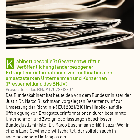
des
BMJV)
K
abinett beschließt Gesetzentwurf zur
Veröffentlichung länderbezogener
Ertragsteuerinformationen von multinationalen
umsatzstarken Unternehmen und Konzernen
(Pressemeldung des BMJV)
Pressestelle des BMJV
|
2022-12-07
Das Bundeskabinett hat heute den von dem Bundesminister der
Justiz Dr. Marco Buschmann vorgelegten Gesetzentwurf zur
Umsetzung der Richtlinie ( EU) 2021/2101 im Hinblick auf die
Offenlegung von Ertragsteuerinformationen durch bestimmte
Unternehmen und Zweigniederlassungen beschlossen.
Bundesjustizminister Dr. Marco Buschmann erklärt dazu:„Wer in
einem Land Gewinne erwirtschaftet, der soll sich auch in
Kabinett
angemessenem Umfang an der
…