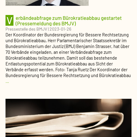
der
juristischen
V
Ausbildung
erbändeabfrage zum Bürokratieabbau gestartet
(Pressemeldung
(Pressemeldung des BMJV)
des
Pressestelle des BMJV
|
2023-01-26
BMJV)
Der Koordinator der Bundesregierung für Bessere Rechtsetzung
und Bürokratieabbau, Herr Parlamentarischer Staatssekretär im
Bundesministerium der Justiz (BMJ) Benjamin Strasser, hat über
70 Verbände eingeladen, an einer Verbändeabfrage zum
Bürokratieabbau teilzunehmen. Damit soll das bestehende
Entlastungspotential zum Bürokratieabbau aus Sicht der
Verbände erfasst werden. Foto: Tanja Ruetz Der Koordinator der
Bundesregierung für Bessere Rechtsetzung und Bürokratieabbau
Verbändeabfrage
…
zum
Bürokratieabbau
gestartet
(Pressemeldung
des
BMJV)