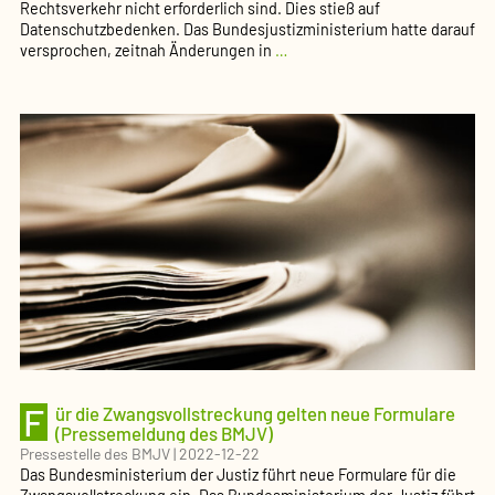
Rechtsverkehr nicht erforderlich sind. Dies stieß auf
Datenschutzbedenken. Das Bundesjustizministerium hatte darauf
Änderungen
versprochen, zeitnah Änderungen in
…
in
der
Handelsregisterverordnung
treten
morgen
in
Kraft
(Pressemeldung
des
BMJV)
F
ür die Zwangsvollstreckung gelten neue Formulare
(Pressemeldung des BMJV)
Pressestelle des BMJV
|
2022-12-22
Das Bundesministerium der Justiz führt neue Formulare für die