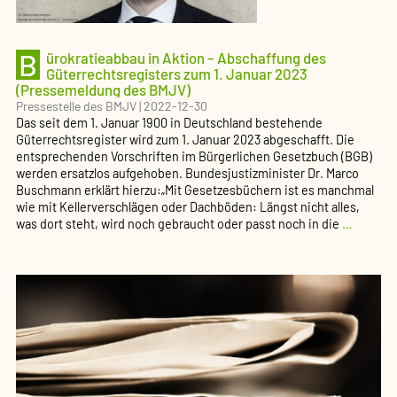
B
ürokratieabbau in Aktion – Abschaffung des
Güterrechtsregisters zum 1. Januar 2023
(Pressemeldung des BMJV)
Pressestelle des BMJV
|
2022-12-30
Das seit dem 1. Januar 1900 in Deutschland bestehende
Güterrechtsregister wird zum 1. Januar 2023 abgeschafft. Die
entsprechenden Vorschriften im Bürgerlichen Gesetzbuch (BGB)
werden ersatzlos aufgehoben. Bundesjustizminister Dr. Marco
Buschmann erklärt hierzu:„Mit Gesetzesbüchern ist es manchmal
wie mit Kellerverschlägen oder Dachböden: Längst nicht alles,
Bürokra
was dort steht, wird noch gebraucht oder passt noch in die
…
in
Aktion
–
Abschaf
des
Güterre
zum
1.
Januar
2023