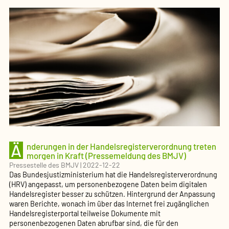
Betreuungsrecht
zum
1.
Januar
2023:
mehr
Selbstbestimmun
und
bessere
Qualität
in
der
rechtlichen
Betreuung
(Pressemeldung
Ä
nderungen in der Handelsregisterverordnung treten
des
morgen in Kraft (Pressemeldung des BMJV)
BMJV)
Pressestelle des BMJV
|
2022-12-22
Das Bundesjustizministerium hat die Handelsregisterverordnung
(HRV) angepasst, um personenbezogene Daten beim digitalen
Handelsregister besser zu schützen. Hintergrund der Anpassung
waren Berichte, wonach im über das Internet frei zugänglichen
Handelsregisterportal teilweise Dokumente mit
personenbezogenen Daten abrufbar sind, die für den