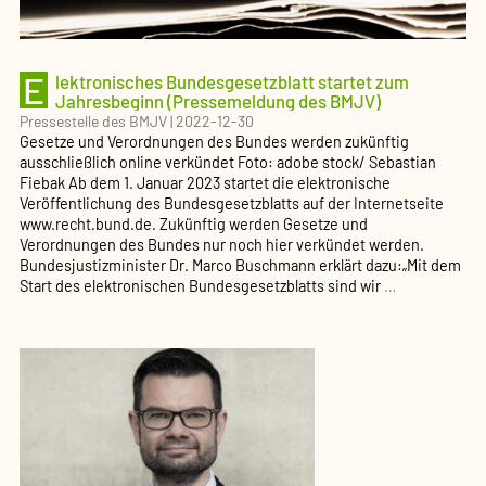
E
lektronisches Bundesgesetzblatt startet zum
Jahresbeginn (Pressemeldung des BMJV)
Pressestelle des BMJV
|
2022-12-30
Gesetze und Verordnungen des Bundes werden zukünftig
ausschließlich online verkündet Foto: adobe stock/ Sebastian
Fiebak Ab dem 1. Januar 2023 startet die elektronische
Veröffentlichung des Bundesgesetzblatts auf der Internetseite
www.recht.bund.de. Zukünftig werden Gesetze und
Verordnungen des Bundes nur noch hier verkündet werden.
Bundesjustizminister Dr. Marco Buschmann erklärt dazu:„Mit dem
Elektronisch
Start des elektronischen Bundesgesetzblatts sind wir
…
Bundesgesetz
startet
zum
Jahresbegin
(Pressemeld
des
BMJV)