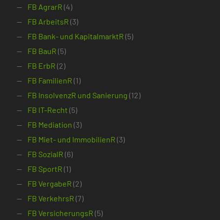
FB AgrarR
(4)
FB ArbeitsR
(3)
FB Bank- und KapitalmarktR
(5)
FB BauR
(5)
FB ErbR
(2)
FB FamilienR
(1)
FB InsolvenzR und Sanierung
(12)
FB IT-Recht
(5)
FB Mediation
(3)
FB Miet- und ImmobilienR
(3)
FB SozialR
(6)
FB SportR
(1)
FB VergabeR
(2)
FB VerkehrsR
(7)
FB VersicherungsR
(5)