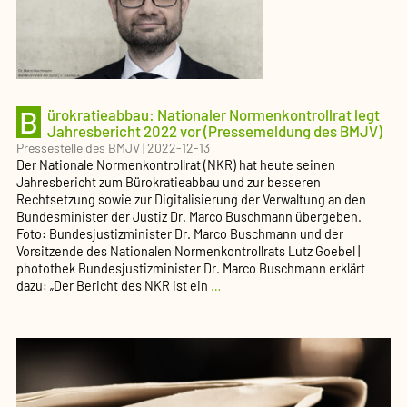
für
2021
vor
(Pressemeldung
des
BMJV)
B
ürokratieabbau: Nationaler Normenkontrollrat legt
Jahresbericht 2022 vor (Pressemeldung des BMJV)
Pressestelle des BMJV
|
2022-12-13
Der Nationale Normenkontrollrat (NKR) hat heute seinen
Jahresbericht zum Bürokratieabbau und zur besseren
Rechtsetzung sowie zur Digitalisierung der Verwaltung an den
Bundesminister der Justiz Dr. Marco Buschmann übergeben.
Foto: Bundesjustizminister Dr. Marco Buschmann und der
Vorsitzende des Nationalen Normenkontrollrats Lutz Goebel |
photothek Bundesjustizminister Dr. Marco Buschmann erklärt
Bürokratieabbau:
dazu: „Der Bericht des NKR ist ein
…
Nationaler
Normenkontrollrat
legt
Jahresbericht
2022
vor
(Pressemeldung