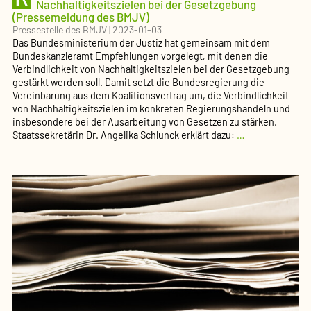
Nachhaltigkeitszielen bei der Gesetzgebung
(Pressemeldung des BMJV)
Pressestelle des BMJV
|
2023-01-03
Das Bundesministerium der Justiz hat gemeinsam mit dem
Bundeskanzleramt Empfehlungen vorgelegt, mit denen die
Verbindlichkeit von Nachhaltigkeitszielen bei der Gesetzgebung
gestärkt werden soll. Damit setzt die Bundesregierung die
Vereinbarung aus dem Koalitionsvertrag um, die Verbindlichkeit
von Nachhaltigkeitszielen im konkreten Regierungshandeln und
insbesondere bei der Ausarbeitung von Gesetzen zu stärken.
Ressortübergr
Staatssekretärin Dr. Angelika Schlunck erklärt dazu:
…
Empfehlungen
zur
Prüfung
von
Nachhaltigkeits
bei
der
Gesetzgebung
(Pressemeldun
des
BMJV)