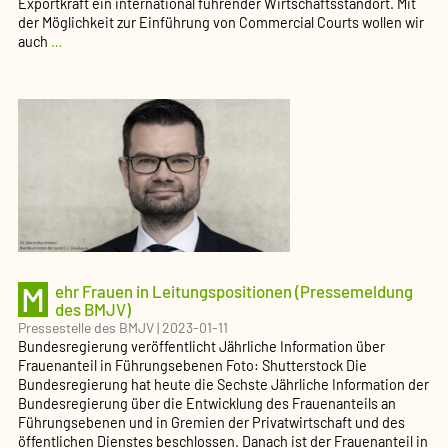
Exportkraft ein international führender Wirtschaftsstandort. Mit
der Möglichkeit zur Einführung von Commercial Courts wollen wir
Stärkung
auch
…
der
Justiz
in
Wirtschaftsstreitigkeiten
–
BMJ
legt
Eckpunkte
vor
(Pressemeldung
des
BMJV)
M
ehr Frauen in Leitungspositionen (Pressemeldung
des BMJV)
Pressestelle des BMJV
|
2023-01-11
Bundesregierung veröffentlicht Jährliche Information über
Frauenanteil in Führungsebenen Foto: Shutterstock Die
Bundesregierung hat heute die Sechste Jährliche Information der
Bundesregierung über die Entwicklung des Frauenanteils an
Führungsebenen und in Gremien der Privatwirtschaft und des
öffentlichen Dienstes beschlossen. Danach ist der Frauenanteil in