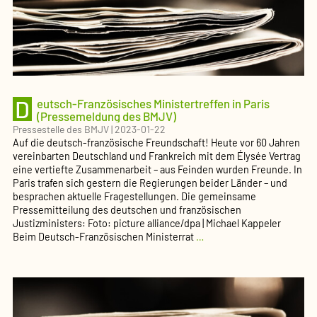
D
eutsch-Französisches Ministertreffen in Paris
(Pressemeldung des BMJV)
Pressestelle des BMJV
|
2023-01-22
Auf die deutsch-französische Freundschaft! Heute vor 60 Jahren
vereinbarten Deutschland und Frankreich mit dem Élysée Vertrag
eine vertiefte Zusammenarbeit – aus Feinden wurden Freunde. In
Paris trafen sich gestern die Regierungen beider Länder – und
besprachen aktuelle Fragestellungen. Die gemeinsame
Pressemitteilung des deutschen und französischen
Justizministers: Foto: picture alliance/dpa | Michael Kappeler
Deutsch-
Beim Deutsch-Französischen Ministerrat
…
Französisches
Ministertreffen
in
Paris
(Pressemeldung
des