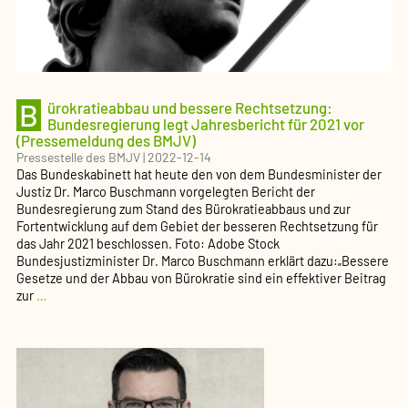
beschlossen
(Pressemeldung
des
BMJV)
B
ürokratieabbau und bessere Rechtsetzung:
Bundesregierung legt Jahresbericht für 2021 vor
(Pressemeldung des BMJV)
Pressestelle des BMJV
|
2022-12-14
Das Bundeskabinett hat heute den von dem Bundesminister der
Justiz Dr. Marco Buschmann vorgelegten Bericht der
Bundesregierung zum Stand des Bürokratieabbaus und zur
Fortentwicklung auf dem Gebiet der besseren Rechtsetzung für
das Jahr 2021 beschlossen. Foto: Adobe Stock
Bundesjustizminister Dr. Marco Buschmann erklärt dazu:„Bessere
Gesetze und der Abbau von Bürokratie sind ein effektiver Beitrag
Bürokratieabbau
zur
…
und
bessere
Rechtsetzung:
Bundesregierung
legt
Jahresbericht