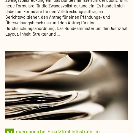
Zwangsvollstreckung ein. Das Bundesministerium der Justiz führt
neue Formulare für die Zwangsvollstreckung ein. Es handelt sich
dabei um Formulare für den Vollstreckungsauftrag an
Gerichtsvollzieher, den Antrag für einen Pfändungs- und
Überweisungsbeschluss und den Antrag für eine
Durchsuchungsanordnung. Das Bundesministerium der Justiz hat
Für
Layout, Inhalt, Struktur und
…
die
Zwangsvollstreckung
gelten
neue
Formulare
(Pressemeldung
des
BMJV)
euerungen bei Ersatzfreiheitsstrafe, im