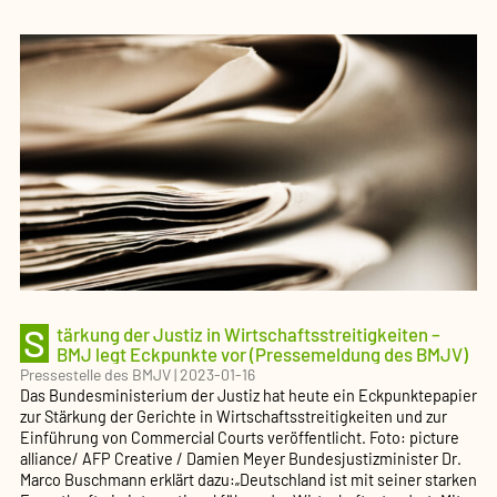
Verfassungstreue
von
ehrenamtlichen
Richterinnen
und
Richtern
(Pressemeldung
des
BMJV)
S
tärkung der Justiz in Wirtschaftsstreitigkeiten –
BMJ legt Eckpunkte vor (Pressemeldung des BMJV)
Pressestelle des BMJV
|
2023-01-16
Das Bundesministerium der Justiz hat heute ein Eckpunktepapier
zur Stärkung der Gerichte in Wirtschaftsstreitigkeiten und zur
Einführung von Commercial Courts veröffentlicht. Foto: picture
alliance/ AFP Creative / Damien Meyer Bundesjustizminister Dr.
Marco Buschmann erklärt dazu:„Deutschland ist mit seiner starken