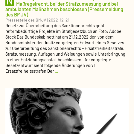
N
Maßregelrecht, bei der Strafzumessung und bei
ambulanten Maßnahmen beschlossen (Pressemeldung
des BMJV)
Pressestelle des BMJV
|
2022-12-21
Gesetz zur Überarbeitung des Sanktionenrechts geht
reformbedürftige Projekte im Strafgesetzbuch an Foto: Adobe
Stock Das Bundeskabinett hat am 21.12.2022 den von dem
Bundesminister der Justiz vorgelegten Entwurf eines Gesetzes
zur Überarbeitung des Sanktionenrechts – Ersatzfreiheitsstrafe,
Strafzumessung, Auflagen und Weisungen sowie Unterbringung
in einer Entziehungsanstalt beschlossen. Der vorgelegte
Gesetzentwurf sieht folgende Änderungen vor: I.
Neuerungen
Ersatzfreiheitsstrafen Der
…
bei
Ersatzfreiheitsstrafe,
im
Maßregelrecht,
bei
der
Strafzumessung
und
bei
ambulanten
Maßnahmen