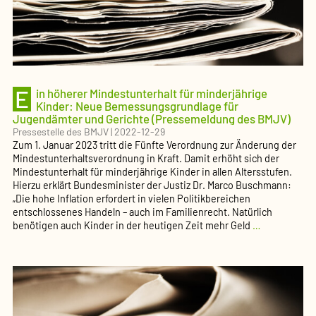
(Presse
des
BMJV)
E
in höherer Mindestunterhalt für minderjährige
Kinder: Neue Bemessungsgrundlage für
Jugendämter und Gerichte (Pressemeldung des BMJV)
Pressestelle des BMJV
|
2022-12-29
Zum 1. Januar 2023 tritt die Fünfte Verordnung zur Änderung der
Mindestunterhaltsverordnung in Kraft. Damit erhöht sich der
Mindestunterhalt für minderjährige Kinder in allen Altersstufen.
Hierzu erklärt Bundesminister der Justiz Dr. Marco Buschmann:
„Die hohe Inflation erfordert in vielen Politikbereichen
entschlossenes Handeln – auch im Familienrecht. Natürlich
Ein
benötigen auch Kinder in der heutigen Zeit mehr Geld
…
höherer
Mindestunte
für
minderjähri
Kinder:
Neue