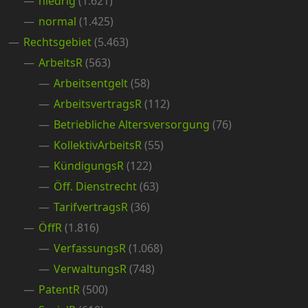
niedrig
(1.621)
normal
(1.425)
Rechtsgebiet
(5.463)
ArbeitsR
(563)
Arbeitsentgelt
(58)
ArbeitsvertragsR
(112)
Betriebliche Altersversorgung
(76)
KollektivArbeitsR
(55)
KündigungsR
(122)
Öff. Dienstrecht
(63)
TarifvertragsR
(36)
ÖffR
(1.816)
VerfassungsR
(1.068)
VerwaltungsR
(748)
PatentR
(500)