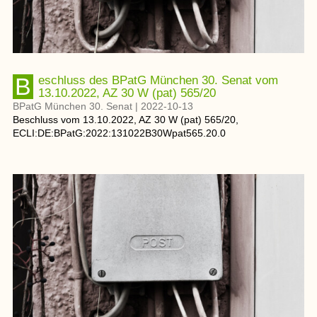
Beschluss des BPatG München 30. Senat vom
13.10.2022, AZ 30 W (pat) 565/20
BPatG München 30. Senat
|
2022-10-13
Beschluss
vom
13.10.2022
, AZ
30 W (pat) 565/20
,
ECLI:DE:BPatG:2022:131022B30Wpat565.20.0