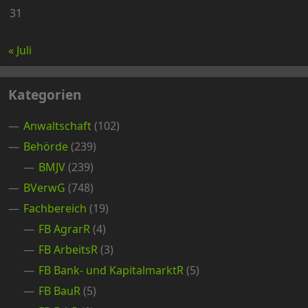
31
« Juli
Kategorien
Anwaltschaft
(102)
Behörde
(239)
BMJV
(239)
BVerwG
(748)
Fachbereich
(19)
FB AgrarR
(4)
FB ArbeitsR
(3)
FB Bank- und KapitalmarktR
(5)
FB BauR
(5)