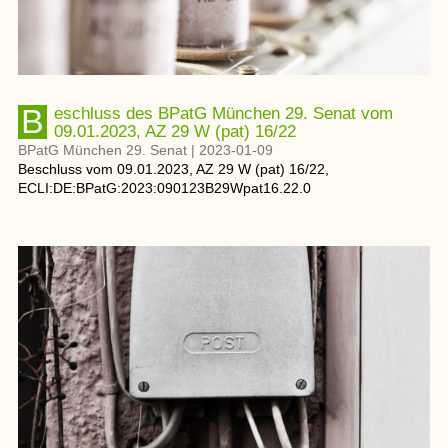
Beschluss des BPatG München 29. Senat vom
09.01.2023, AZ 29 W (pat) 16/22
BPatG München 29. Senat
|
2023-01-09
Beschluss
vom
09.01.2023
, AZ
29 W (pat) 16/22
,
ECLI:DE:BPatG:2023:090123B29Wpat16.22.0