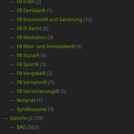
FB ErbR
(2)
FB FamilienR
(1)
FB InsolvenzR und Sanierung
(12)
FB IT-Recht
(5)
FB Mediation
(3)
FB Miet- und ImmobilienR
(3)
FB SozialR
(6)
FB SportR
(1)
FB VergabeR
(2)
FB VerkehrsR
(7)
FB VersicherungsR
(5)
Notariat
(1)
Syndikusanw
(3)
Gericht
(5.159)
BAG
(563)