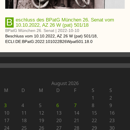
Beschluss des BPatG München 26. Senat vom
10.10.2022, AZ 26 W (pat) 501/18
BPatG München 26. Senat
|
2022-10-10
Beschluss
vom
10.10.2022
, AZ
26 W (pat) 501/18
,
ECLI:DE:BPatG:2022:101022B26Wpat501.18.0
August 2026
M
D
M
D
F
S
S
1
2
3
4
5
6
7
8
9
10
11
12
13
14
15
16
17
18
19
20
21
22
23
24
25
26
27
28
29
30