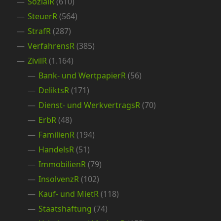
SozialR
(610)
SteuerR
(564)
StrafR
(287)
VerfahrensR
(385)
ZivilR
(1.164)
Bank- und WertpapierR
(56)
DeliktsR
(171)
Dienst- und WerkvertragsR
(70)
ErbR
(48)
FamilienR
(194)
HandelsR
(51)
ImmobilienR
(79)
InsolvenzR
(102)
Kauf- und MietR
(118)
Staatshaftung
(74)