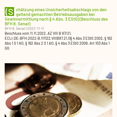
(S
chätzung eines Unsicherheitsabschlags von den
geltend gemachten Betriebsausgaben bei
Gewinnermittlung nach § 4 Abs. 3 EStG) (Beschluss des
BFH 8. Senat)
BFH 8. Senat
|
2022-11-11
Beschluss
vom
11.11.2022
, AZ
VIII B 97/21
,
ECLI:DE:BFH:2022:B.111122.VIIIB97.21.0
§ 4 Abs 3 EStG 2002, § 162
Abs 1 S 1 AO, § 162 Abs 2 S 1 AO, § 4 Abs 3 EStG 2009, Art 103 Abs 1
GG