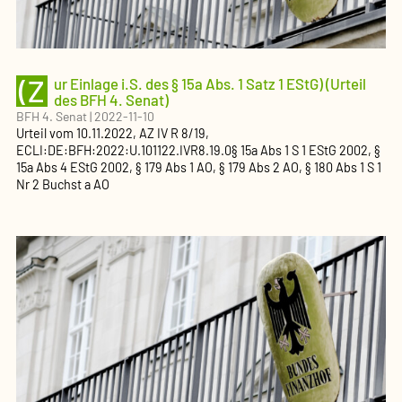
(Z
ur Einlage i.S. des § 15a Abs. 1 Satz 1 EStG) (Urteil
des BFH 4. Senat)
BFH 4. Senat
|
2022-11-10
Urteil
vom
10.11.2022
, AZ
IV R 8/19
,
ECLI:DE:BFH:2022:U.101122.IVR8.19.0
§ 15a Abs 1 S 1 EStG 2002, §
15a Abs 4 EStG 2002, § 179 Abs 1 AO, § 179 Abs 2 AO, § 180 Abs 1 S 1
Nr 2 Buchst a AO