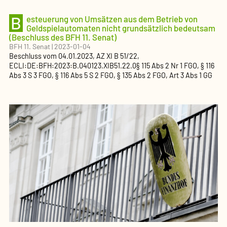
B
esteuerung von Umsätzen aus dem Betrieb von
Geldspielautomaten nicht grundsätzlich bedeutsam
(Beschluss des BFH 11. Senat)
BFH 11. Senat
|
2023-01-04
Beschluss
vom
04.01.2023
, AZ
XI B 51/22
,
ECLI:DE:BFH:2023:B.040123.XIB51.22.0
§ 115 Abs 2 Nr 1 FGO, § 116
Abs 3 S 3 FGO, § 116 Abs 5 S 2 FGO, § 135 Abs 2 FGO, Art 3 Abs 1 GG