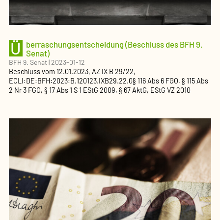
Ü
berraschungsentscheidung (Beschluss des BFH 9.
Senat)
BFH 9. Senat
|
2023-01-12
Beschluss
vom
12.01.2023
, AZ
IX B 29/22
,
ECLI:DE:BFH:2023:B.120123.IXB29.22.0
§ 116 Abs 6 FGO, § 115 Abs
2 Nr 3 FGO, § 17 Abs 1 S 1 EStG 2009, § 67 AktG, EStG VZ 2010