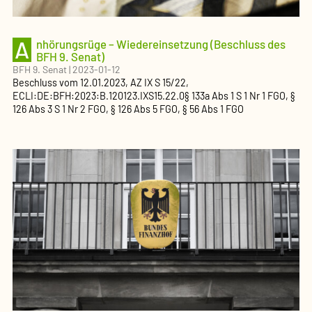
A
nhörungsrüge – Wiedereinsetzung (Beschluss des
BFH 9. Senat)
BFH 9. Senat
|
2023-01-12
Beschluss
vom
12.01.2023
, AZ
IX S 15/22
,
ECLI:DE:BFH:2023:B.120123.IXS15.22.0
§ 133a Abs 1 S 1 Nr 1 FGO, §
126 Abs 3 S 1 Nr 2 FGO, § 126 Abs 5 FGO, § 56 Abs 1 FGO