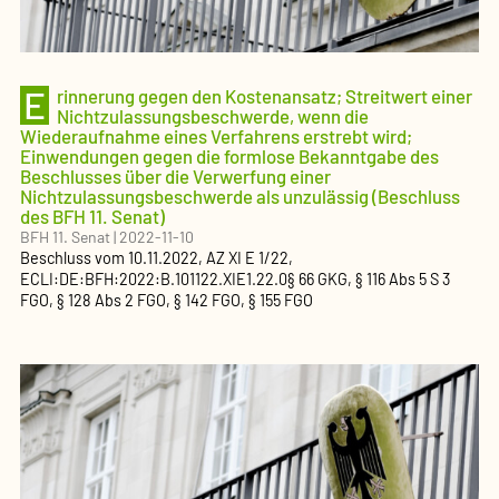
E
rinnerung gegen den Kostenansatz; Streitwert einer
Nichtzulassungsbeschwerde, wenn die
Wiederaufnahme eines Verfahrens erstrebt wird;
Einwendungen gegen die formlose Bekanntgabe des
Beschlusses über die Verwerfung einer
Nichtzulassungsbeschwerde als unzulässig (Beschluss
des BFH 11. Senat)
BFH 11. Senat
|
2022-11-10
Beschluss
vom
10.11.2022
, AZ
XI E 1/22
,
ECLI:DE:BFH:2022:B.101122.XIE1.22.0
§ 66 GKG, § 116 Abs 5 S 3
FGO, § 128 Abs 2 FGO, § 142 FGO, § 155 FGO