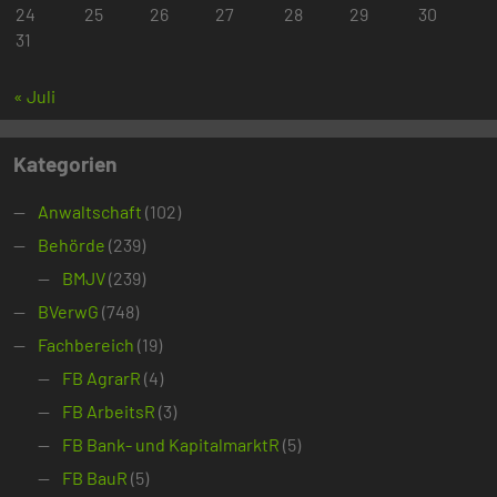
24
25
26
27
28
29
30
31
« Juli
Kategorien
Anwaltschaft
(102)
Behörde
(239)
BMJV
(239)
BVerwG
(748)
Fachbereich
(19)
FB AgrarR
(4)
FB ArbeitsR
(3)
FB Bank- und KapitalmarktR
(5)
FB BauR
(5)