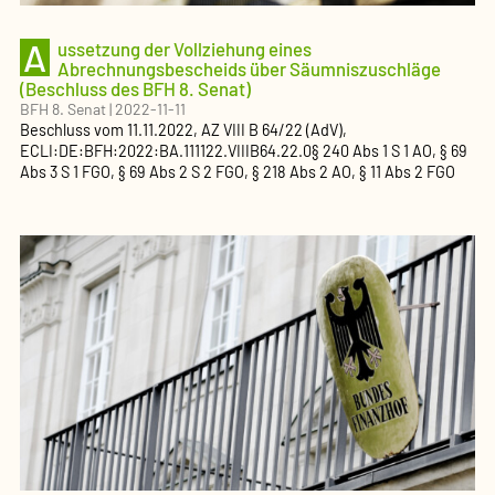
A
ussetzung der Vollziehung eines
Abrechnungsbescheids über Säumniszuschläge
(Beschluss des BFH 8. Senat)
BFH 8. Senat
|
2022-11-11
Beschluss
vom
11.11.2022
, AZ
VIII B 64/22 (AdV)
,
ECLI:DE:BFH:2022:BA.111122.VIIIB64.22.0
§ 240 Abs 1 S 1 AO, § 69
Abs 3 S 1 FGO, § 69 Abs 2 S 2 FGO, § 218 Abs 2 AO, § 11 Abs 2 FGO