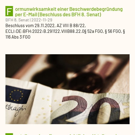
F
ormunwirksamkeit einer Beschwerdebegründung
per E-Mail (Beschluss des BFH 8. Senat)
BFH 8. Senat
|
2022-11-29
Beschluss
vom
29.11.2022
, AZ
VIII B 88/22
,
ECLI:DE:BFH:2022:B.291122.VIIIB88.22.0
§ 52a FGO, § 56 FGO, §
116 Abs 3 FGO