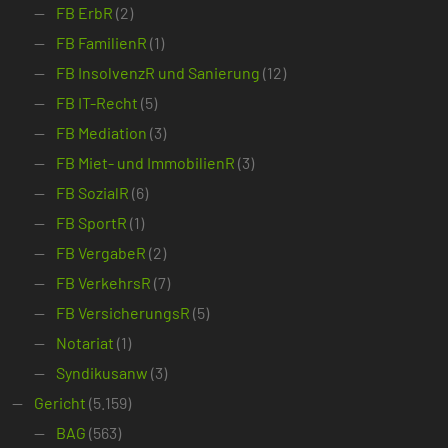
FB ErbR
(2)
FB FamilienR
(1)
FB InsolvenzR und Sanierung
(12)
FB IT-Recht
(5)
FB Mediation
(3)
FB Miet- und ImmobilienR
(3)
FB SozialR
(6)
FB SportR
(1)
FB VergabeR
(2)
FB VerkehrsR
(7)
FB VersicherungsR
(5)
Notariat
(1)
Syndikusanw
(3)
Gericht
(5.159)
BAG
(563)