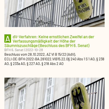
A
dV-Verfahren: Keine ernstlichen Zweifel an der
Verfassungsmäßigkeit der Höhe der
Säumniszuschläge (Beschluss des BFH 6. Senat)
BFH 6. Senat
|
2022-10-28
Beschluss
vom
28.10.2022
, AZ
VI B 15/22 (AdV)
,
ECLI:DE:BFH:2022:BA.281022.VIB15.22.0
§ 240 Abs 1 S 1 AO, § 238
AO, § 233a AO, § 227 AO, § 218 Abs 2 AO