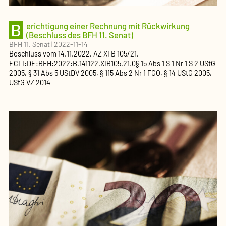
B
erichtigung einer Rechnung mit Rückwirkung
(Beschluss des BFH 11. Senat)
BFH 11. Senat
|
2022-11-14
Beschluss
vom
14.11.2022
, AZ
XI B 105/21
,
ECLI:DE:BFH:2022:B.141122.XIB105.21.0
§ 15 Abs 1 S 1 Nr 1 S 2 UStG
2005, § 31 Abs 5 UStDV 2005, § 115 Abs 2 Nr 1 FGO, § 14 UStG 2005,
UStG VZ 2014