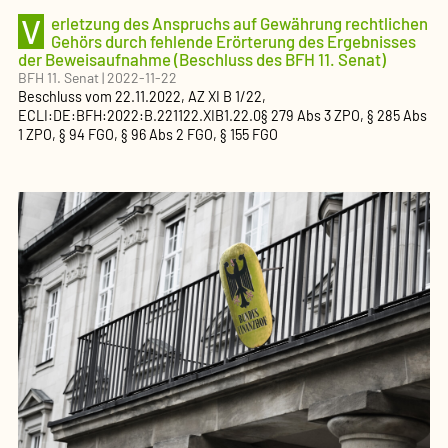
V
erletzung des Anspruchs auf Gewährung rechtlichen
Gehörs durch fehlende Erörterung des Ergebnisses
der Beweisaufnahme (Beschluss des BFH 11. Senat)
BFH 11. Senat
|
2022-11-22
Beschluss
vom
22.11.2022
, AZ
XI B 1/22
,
ECLI:DE:BFH:2022:B.221122.XIB1.22.0
§ 279 Abs 3 ZPO, § 285 Abs
1 ZPO, § 94 FGO, § 96 Abs 2 FGO, § 155 FGO