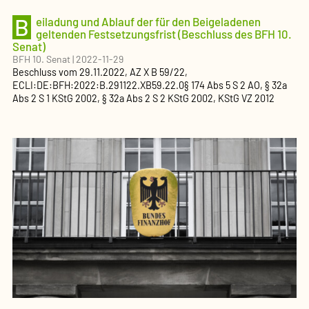
B
eiladung und Ablauf der für den Beigeladenen
geltenden Festsetzungsfrist (Beschluss des BFH 10.
Senat)
BFH 10. Senat
|
2022-11-29
Beschluss
vom
29.11.2022
, AZ
X B 59/22
,
ECLI:DE:BFH:2022:B.291122.XB59.22.0
§ 174 Abs 5 S 2 AO, § 32a
Abs 2 S 1 KStG 2002, § 32a Abs 2 S 2 KStG 2002, KStG VZ 2012