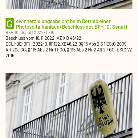
G
ewinnerzielungsabsicht beim Betrieb einer
Photovoltaikanlage (Beschluss des BFH 10. Senat)
BFH 10. Senat
|
2022-11-16
Beschluss
vom
16.11.2022
, AZ
X B 46/22
,
ECLI:DE:BFH:2022:B.161122.XB46.22.0
§ 15 Abs 2 S 1 EStG 2009,
Art 20a GG, § 115 Abs 2 Nr 1 FGO, § 115 Abs 2 Nr 2 Alt 2 FGO, EStG VZ
2015