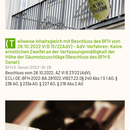
(T
eilweise inhaltsgleich mit Beschluss des BFH vom
28.10.2022 VI B 15/22AdV) – AdV-Verfahren: Keine
ernstlichen Zweifel an der Verfassungsmäßigkeit der
Höhe der Säumniszuschläge (Beschluss des BFH 6.
Senat)
BFH 6. Senat
|
2022-10-28
Beschluss
vom
28.10.2022
, AZ
VI B 27/22 (AdV)
,
ECLI:DE:BFH:2022:BA.281022.VIB27.22.0
§ 240 Abs 1 S 1 AO, §
238 AO, § 233a AO, § 227 AO, § 218 Abs 2 AO