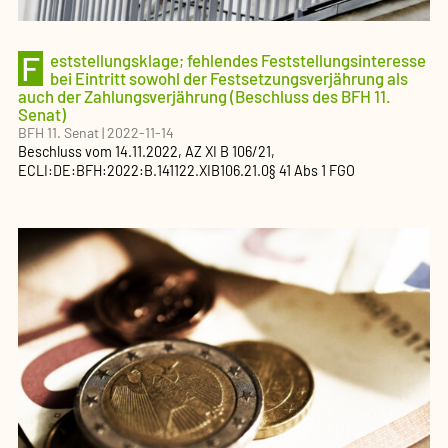
F
eststellungsklage; fehlendes Feststellungsinteresse
bei Eintritt sowohl der Festsetzungsverjährung als
auch der Zahlungsverjährung (Beschluss des BFH 11.
Senat)
BFH 11. Senat
|
2022-11-14
Beschluss
vom
14.11.2022
, AZ
XI B 106/21
,
ECLI:DE:BFH:2022:B.141122.XIB106.21.0
§ 41 Abs 1 FGO