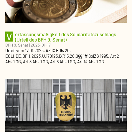
V
erfassungsmäßigkeit des Solidaritätszuschlags
(Urteil des BFH 9. Senat)
BFH 9. Senat
|
2023-01-17
Urteil
vom
17.01.2023
, AZ
IX R 15/20
,
ECLI:DE:BFH:2023:U.170123.IXR15.20.0
§§ 1ff SolZG 1995, Art 2
Abs 1 GG, Art 3 Abs 1 GG, Art 6 Abs 1 GG, Art 14 Abs 1 GG