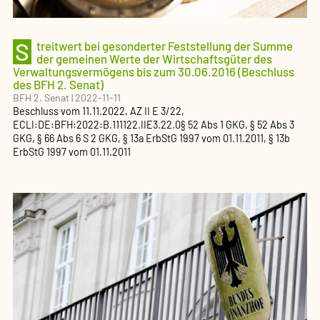
S
treitwert bei gesonderter Feststellung der Summe
der gemeinen Werte der Wirtschaftsgüter des
Verwaltungsvermögens bis zum 30.06.2016 (Beschluss
des BFH 2. Senat)
BFH 2. Senat
|
2022-11-11
Beschluss
vom
11.11.2022
, AZ
II E 3/22
,
ECLI:DE:BFH:2022:B.111122.IIE3.22.0
§ 52 Abs 1 GKG, § 52 Abs 3
GKG, § 66 Abs 6 S 2 GKG, § 13a ErbStG 1997 vom 01.11.2011, § 13b
ErbStG 1997 vom 01.11.2011