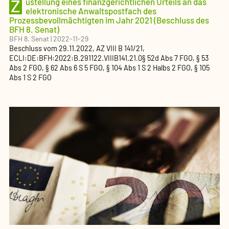
Z
ustellung eines finanzgerichtlichen Urteils an das
elektronische Anwaltspostfach des
Prozessbevollmächtigten im Jahr 2021 (Beschluss des
BFH 8. Senat)
BFH 8. Senat
|
2022-11-29
Beschluss
vom
29.11.2022
, AZ
VIII B 141/21
,
ECLI:DE:BFH:2022:B.291122.VIIIB141.21.0
§ 52d Abs 7 FGO, § 53
Abs 2 FGO, § 62 Abs 6 S 5 FGO, § 104 Abs 1 S 2 Halbs 2 FGO, § 105
Abs 1 S 2 FGO