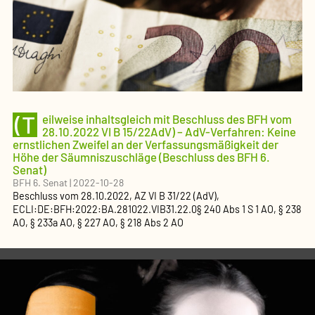
(T
eilweise inhaltsgleich mit Beschluss des BFH vom
28.10.2022 VI B 15/22AdV) – AdV-Verfahren: Keine
ernstlichen Zweifel an der Verfassungsmäßigkeit der
Höhe der Säumniszuschläge (Beschluss des BFH 6.
Senat)
BFH 6. Senat
|
2022-10-28
Beschluss
vom
28.10.2022
, AZ
VI B 31/22 (AdV)
,
ECLI:DE:BFH:2022:BA.281022.VIB31.22.0
§ 240 Abs 1 S 1 AO, § 238
AO, § 233a AO, § 227 AO, § 218 Abs 2 AO