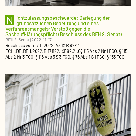
N
ichtzulassungsbeschwerde: Darlegung der
grundsätzlichen Bedeutung und eines
Verfahrensmangels; Verstoß gegen die
Sachaufklärungspflicht (Beschluss des BFH 9. Senat)
BFH 9. Senat
|
2022-11-17
Beschluss
vom
17.11.2022
, AZ
IX B 82/21
,
ECLI:DE:BFH:2022:B.171122.IXB82.21.0
§ 115 Abs 2 Nr 1 FGO, § 115
Abs 2 Nr 3 FGO, § 116 Abs 3 S 3 FGO, § 76 Abs 1 S 1 FGO, § 155 FGO