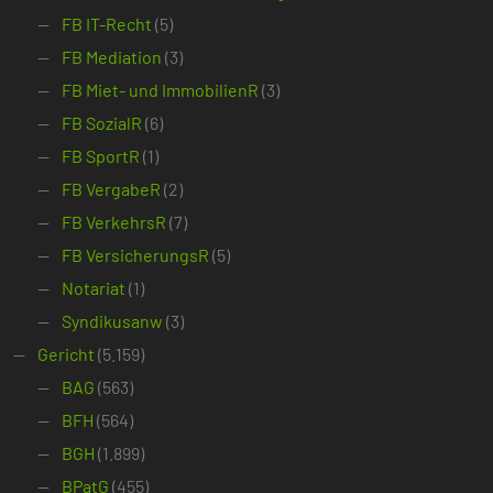
FB IT-Recht
(5)
FB Mediation
(3)
FB Miet- und ImmobilienR
(3)
FB SozialR
(6)
FB SportR
(1)
FB VergabeR
(2)
FB VerkehrsR
(7)
FB VersicherungsR
(5)
Notariat
(1)
Syndikusanw
(3)
Gericht
(5.159)
BAG
(563)
BFH
(564)
BGH
(1.899)
BPatG
(455)