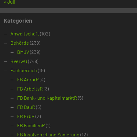
« Juli
Kategorien
Anwaltschaft
(102)
Behörde
(239)
BMJV
(239)
BVerwG
(748)
Fachbereich
(19)
FB AgrarR
(4)
FB ArbeitsR
(3)
FB Bank- und KapitalmarktR
(5)
FB BauR
(5)
FB ErbR
(2)
FB FamilienR
(1)
FB InsolvenzR und Sanierung
(12)