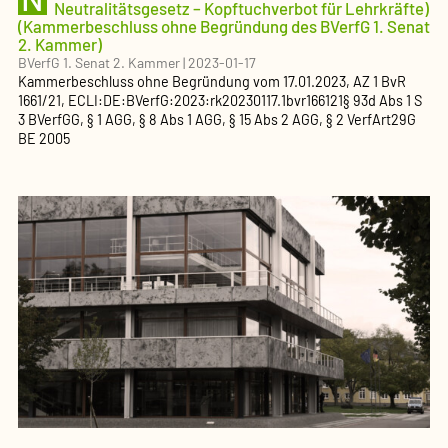
Neutralitätsgesetz – Kopftuchverbot für Lehrkräfte)
(Kammerbeschluss ohne Begründung des BVerfG 1. Senat
2. Kammer)
BVerfG 1. Senat 2. Kammer
|
2023-01-17
Kammerbeschluss ohne Begründung
vom
17.01.2023
, AZ
1 BvR
1661/21
,
ECLI:DE:BVerfG:2023:rk20230117.1bvr166121
§ 93d Abs 1 S
3 BVerfGG, § 1 AGG, § 8 Abs 1 AGG, § 15 Abs 2 AGG, § 2 VerfArt29G
BE 2005