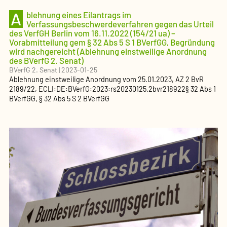
A
blehnung eines Eilantrags im
Verfassungsbeschwerdeverfahren gegen das Urteil
des VerfGH Berlin vom 16.11.2022 (154/21 ua) –
Vorabmitteilung gem § 32 Abs 5 S 1 BVerfGG, Begründung
wird nachgereicht (Ablehnung einstweilige Anordnung
des BVerfG 2. Senat)
BVerfG 2. Senat
|
2023-01-25
Ablehnung einstweilige Anordnung
vom
25.01.2023
, AZ
2 BvR
2189/22
,
ECLI:DE:BVerfG:2023:rs20230125.2bvr218922
§ 32 Abs 1
BVerfGG, § 32 Abs 5 S 2 BVerfGG