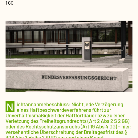
1 GG
N
ichtannahmebeschluss: Nicht jede Verzögerung
eines Haftbeschwerdeverfahrens führt zur
Unverhältnismäßigkeit der Haftfortdauer bzw zu einer
Verletzung des Freiheitsgrundrechts (Art 2 Abs 2 S 2 GG)
oder des Rechtsschutzanspruchs (Art 19 Abs 4 GG) – hier:
versehentliche Überschreitung der Dreitagesfrist des §
306 Abs 2 Halbs 2 StPO um rund einen Monat