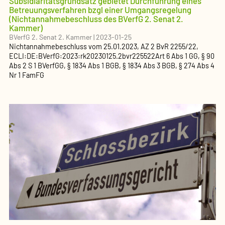
Subsidiaritätsgrundsatz gebietet Durchführung eines
Betreuungsverfahren bzgl einer Umgangsregelung
(Nichtannahmebeschluss des BVerfG 2. Senat 2.
Kammer)
BVerfG 2. Senat 2. Kammer
|
2023-01-25
Nichtannahmebeschluss
vom
25.01.2023
, AZ
2 BvR 2255/22
,
ECLI:DE:BVerfG:2023:rk20230125.2bvr225522
Art 6 Abs 1 GG, § 90
Abs 2 S 1 BVerfGG, § 1834 Abs 1 BGB, § 1834 Abs 3 BGB, § 274 Abs 4
Nr 1 FamFG