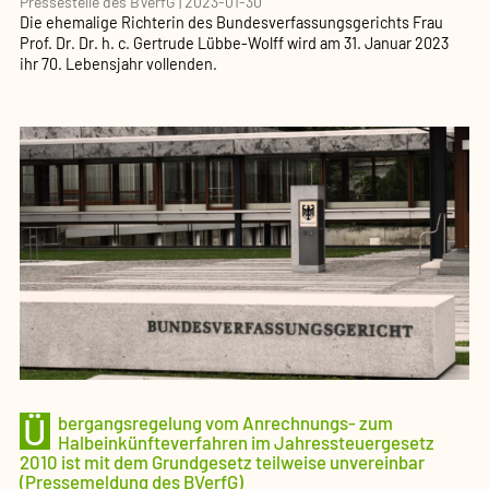
Pressestelle des BVerfG
|
2023-01-30
Die ehemalige Richterin des Bundesverfassungsgerichts Frau
Prof. Dr. Dr. h. c. Gertrude Lübbe-Wolff wird am 31. Januar 2023
ihr 70. Lebensjahr vollenden.
Ü
bergangsregelung vom Anrechnungs- zum
Halbeinkünfteverfahren im Jahressteuergesetz
2010 ist mit dem Grundgesetz teilweise unvereinbar
(Pressemeldung des BVerfG)