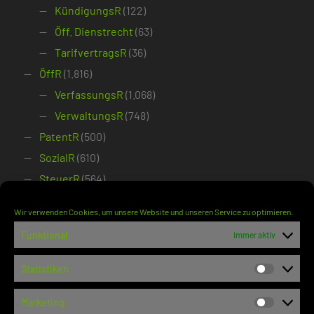
KündigungsR
(122)
Öff. Dienstrecht
(63)
TarifvertragsR
(36)
ÖffR
(1.816)
VerfassungsR
(1.068)
VerwaltungsR
(748)
PatentR
(500)
SozialR
(610)
SteuerR
(564)
StrafR
(287)
Wir verwenden Cookies, um unsere Website und unseren Service zu optimieren.
VerfahrensR
(385)
Funktional
Immer aktiv
ZivilR
(1.164)
Bank- und WertpapierR
(56)
Statistiken
Statisti
DeliktsR
(171)
Marketing
Dienst- und WerkvertragsR
(70)
Marketi