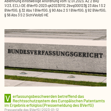
Ablehnung einstweilige Anordnung
vom
12.01.2023
, AZ
2 BvQ
1/23
,
ECLI:DE:BVerfG:2023:qk20230112.2bvq000123
§ 23 Abs 1 S 2
BVerfGG, § 32 Abs 1 BVerfGG, § 90 Abs 2 S 1 BVerfGG, § 92 BVerfGG,
§ 56 Abs 3 S 2 SichVVollzG HE
V
erfassungsbeschwerden betreffend das
Rechtsschutzsystem des Europäischen Patentamts
im Ergebnis erfolglos (Pressemeldung des BVerfG)
Pressestelle des BVerfG
|
2023-01-12