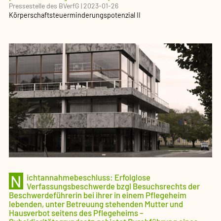
Pressestelle des BVerfG
|
2023-01-26
Körperschaftsteuerminderungspotenzial II
N
ichtannahmebeschluss: Erfolglose
Verfassungsbeschwerde bzgl Besuchsrechts der
Beschwerdeführerin bei ihrer in einem Pflegeheim
lebenden, unter Betreuung stehenden Mutter und
Hausverbot seitens des Pflegeheims –