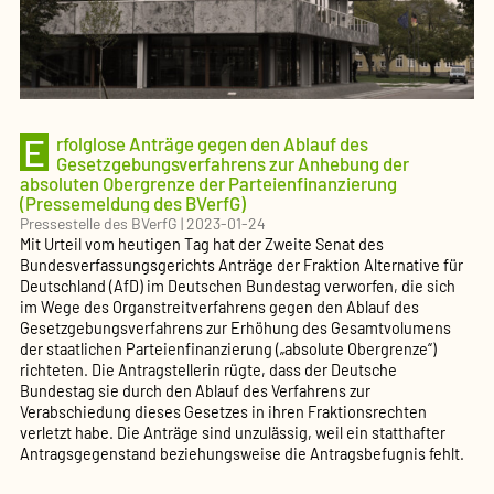
E
rfolglose Anträge gegen den Ablauf des
Gesetzgebungsverfahrens zur Anhebung der
absoluten Obergrenze der Parteienfinanzierung
(Pressemeldung des BVerfG)
Pressestelle des BVerfG
|
2023-01-24
Mit Urteil vom heutigen Tag hat der Zweite Senat des
Bundesverfassungsgerichts Anträge der Fraktion Alternative für
Deutschland (AfD) im Deutschen Bundestag verworfen, die sich
im Wege des Organstreitverfahrens gegen den Ablauf des
Gesetzgebungsverfahrens zur Erhöhung des Gesamtvolumens
der staatlichen Parteienfinanzierung („absolute Obergrenze“)
richteten. Die Antragstellerin rügte, dass der Deutsche
Bundestag sie durch den Ablauf des Verfahrens zur
Verabschiedung dieses Gesetzes in ihren Fraktionsrechten
verletzt habe. Die Anträge sind unzulässig, weil ein statthafter
Antragsgegenstand beziehungsweise die Antragsbefugnis fehlt.