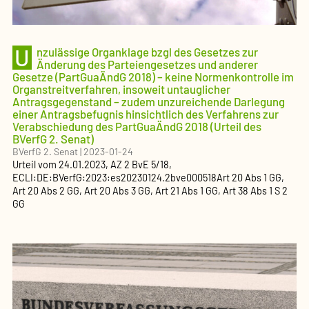
U
nzulässige Organklage bzgl des Gesetzes zur
Änderung des Parteiengesetzes und anderer
Gesetze (PartGuaÄndG 2018) – keine Normenkontrolle im
Organstreitverfahren, insoweit untauglicher
Antragsgegenstand – zudem unzureichende Darlegung
einer Antragsbefugnis hinsichtlich des Verfahrens zur
Verabschiedung des PartGuaÄndG 2018 (Urteil des
BVerfG 2. Senat)
BVerfG 2. Senat
|
2023-01-24
Urteil
vom
24.01.2023
, AZ
2 BvE 5/18
,
ECLI:DE:BVerfG:2023:es20230124.2bve000518
Art 20 Abs 1 GG,
Art 20 Abs 2 GG, Art 20 Abs 3 GG, Art 21 Abs 1 GG, Art 38 Abs 1 S 2
GG