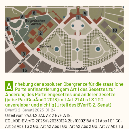
A
nhebung der absoluten Obergrenze für die staatliche
Parteienfinanzierung gem Art 1 des Gesetzes zur
Änderung des Parteiengesetzes und anderer Gesetze
(juris: PartGuaÄndG 2018) mit Art 21 Abs 1 S 1 GG
unvereinbar und nichtig (Urteil des BVerfG 2. Senat)
BVerfG 2. Senat
|
2023-01-24
Urteil
vom
24.01.2023
, AZ
2 BvF 2/18
,
ECLI:DE:BVerfG:2023:fs20230124.2bvf000218
Art 21 Abs 1 S 1 GG,
Art 38 Abs 1 S 2 GG, Art 42 Abs 1 GG, Art 42 Abs 2 GG, Art 77 Abs 1 S