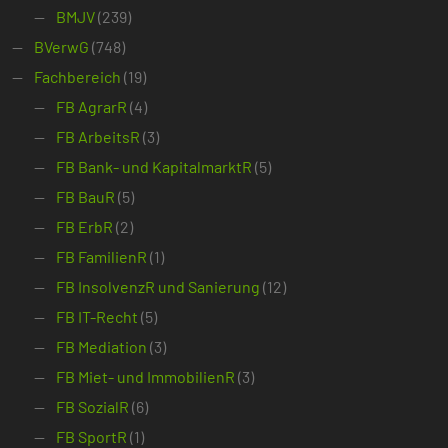
BMJV
(239)
BVerwG
(748)
Fachbereich
(19)
FB AgrarR
(4)
FB ArbeitsR
(3)
FB Bank- und KapitalmarktR
(5)
FB BauR
(5)
FB ErbR
(2)
FB FamilienR
(1)
FB InsolvenzR und Sanierung
(12)
FB IT-Recht
(5)
FB Mediation
(3)
FB Miet- und ImmobilienR
(3)
FB SozialR
(6)
FB SportR
(1)