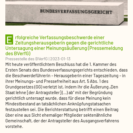
E
rfolgreiche Verfassungsbeschwerde einer
Zeitungsherausgeberin gegen die gerichtliche
Untersagung einer Meinungsäußerung (Pressemeldung
des BVerfG)
Pressestelle des BVerfG
|
2023-01-13
Mit heute veröffentlichtem Beschluss hat die 1. Kammer des
Ersten Senats des Bundesverfassungsgerichts entschieden, dass
die Beschwerdeführerin – Herausgeberin einer Tageszeitung – in
ihrer Meinungs- und Pressefreiheit aus Art. 5 Abs. 1 des
Grundgesetzes (GG) verletzt ist, indem ihr die Äußerung „Den
Staat lehne [der Antragsteller] (…) ab“ mit der Begründung
gerichtlich untersagt wurde, dass für diese Meinung kein
Mindestbestand an tatsächlichen Anknüpfungstatsachen
festzustellen sei. Die Berichterstattung betrifft einen Beitrag
über eine aus Sicht ehemaliger Mitglieder sektenähnliche
Gemeinschaft, der der Antragsteller des Ausgangsverfahrens
vorstehe.