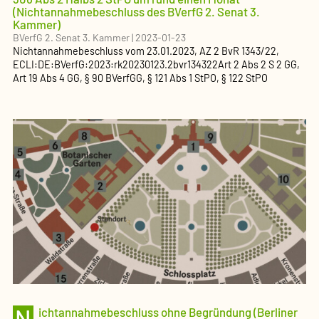
(Nichtannahmebeschluss des BVerfG 2. Senat 3.
Kammer)
BVerfG 2. Senat 3. Kammer
|
2023-01-23
Nichtannahmebeschluss
vom
23.01.2023
, AZ
2 BvR 1343/22
,
ECLI:DE:BVerfG:2023:rk20230123.2bvr134322
Art 2 Abs 2 S 2 GG,
Art 19 Abs 4 GG, § 90 BVerfGG, § 121 Abs 1 StPO, § 122 StPO
N
ichtannahmebeschluss ohne Begründung (Berliner