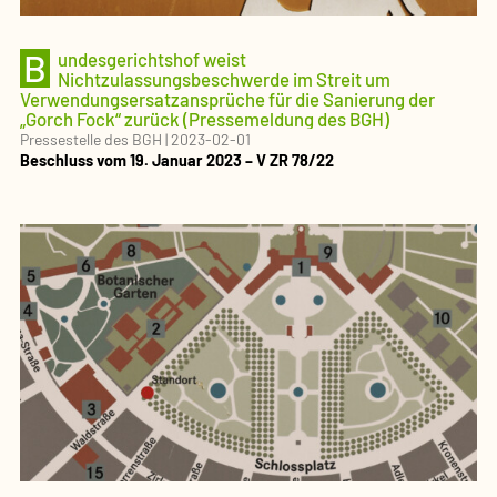
B
undesgerichtshof weist
Nichtzulassungsbeschwerde im Streit um
Verwendungsersatzansprüche für die Sanierung der
„Gorch Fock“ zurück (Pressemeldung des BGH)
Pressestelle des BGH
|
2023-02-01
Beschluss vom 19. Januar 2023 – V ZR 78/22