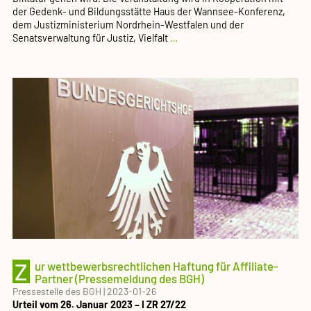
der Gedenk- und Bildungsstätte Haus der Wannsee-Konferenz,
dem Justizministerium Nordrhein-Westfalen und der
Auseinandersetzung
Senatsverwaltung für Justiz, Vielfalt
…
mit
nationalsozialistischem
Unrecht
und
dem
Unrecht
der
SED-
Diktatur
in
der
juristischen
Ausbildung
(Pressemeldung
des
BMJV)
Z
ur wettbewerbsrechtlichen Haftung für Affiliate-
Partner (Pressemeldung des BGH)
Pressestelle des BGH
|
2023-01-26
Urteil vom 26. Januar 2023 – I ZR 27/22