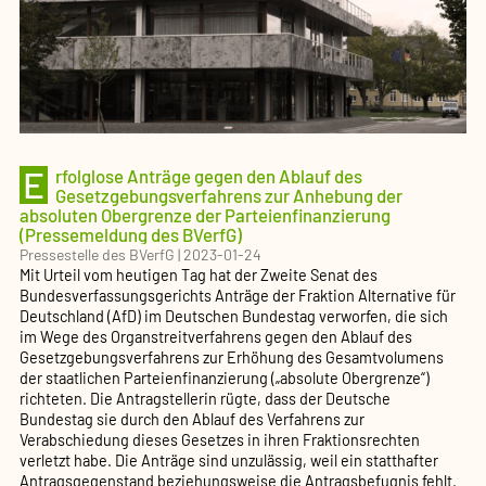
E
rfolglose Anträge gegen den Ablauf des
Gesetzgebungsverfahrens zur Anhebung der
absoluten Obergrenze der Parteienfinanzierung
(Pressemeldung des BVerfG)
Pressestelle des BVerfG
|
2023-01-24
Mit Urteil vom heutigen Tag hat der Zweite Senat des
Bundesverfassungsgerichts Anträge der Fraktion Alternative für
Deutschland (AfD) im Deutschen Bundestag verworfen, die sich
im Wege des Organstreitverfahrens gegen den Ablauf des
Gesetzgebungsverfahrens zur Erhöhung des Gesamtvolumens
der staatlichen Parteienfinanzierung („absolute Obergrenze“)
richteten. Die Antragstellerin rügte, dass der Deutsche
Bundestag sie durch den Ablauf des Verfahrens zur
Verabschiedung dieses Gesetzes in ihren Fraktionsrechten
verletzt habe. Die Anträge sind unzulässig, weil ein statthafter
Antragsgegenstand beziehungsweise die Antragsbefugnis fehlt.