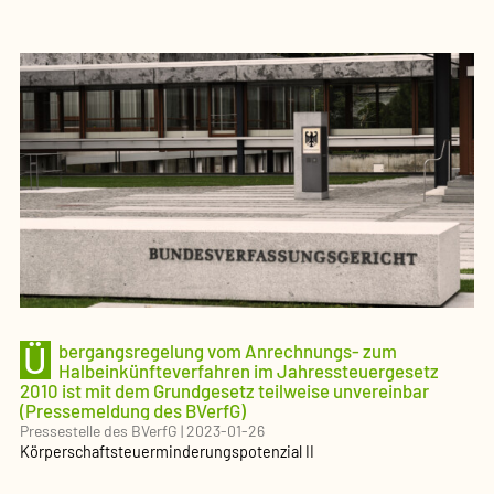
Ü
bergangsregelung vom Anrechnungs- zum
Halbeinkünfteverfahren im Jahressteuergesetz
2010 ist mit dem Grundgesetz teilweise unvereinbar
(Pressemeldung des BVerfG)
Pressestelle des BVerfG
|
2023-01-26
Körperschaftsteuerminderungspotenzial II