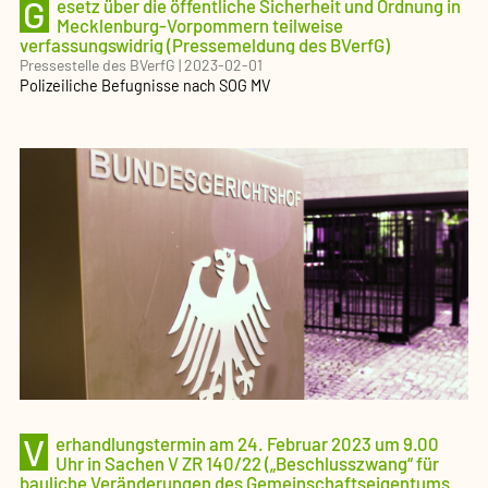
G
esetz über die öffentliche Sicherheit und Ordnung in
Mecklenburg-Vorpommern teilweise
verfassungswidrig (Pressemeldung des BVerfG)
Pressestelle des BVerfG
|
2023-02-01
Polizeiliche Befugnisse nach SOG MV
V
erhandlungstermin am 24. Februar 2023 um 9.00
Uhr in Sachen V ZR 140/22 („Beschlusszwang“ für
bauliche Veränderungen des Gemeinschaftseigentums