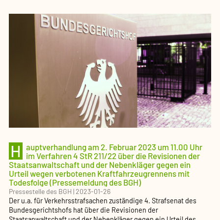
Bürokratieabbau
gestartet
(Pressemeldung
des
BMJV)
H
auptverhandlung am 2. Februar 2023 um 11.00 Uhr
im Verfahren 4 StR 211/22 über die Revisionen der
Staatsanwaltschaft und der Nebenkläger gegen ein
Urteil wegen verbotenen Kraftfahrzeugrennens mit
Todesfolge (Pressemeldung des BGH)
Pressestelle des BGH
|
2023-01-26
Der u.a. für Verkehrsstrafsachen zuständige 4. Strafsenat des
Bundesgerichtshofs hat über die Revisionen der
Staatsanwaltschaft und der Nebenkläger gegen ein Urteil des