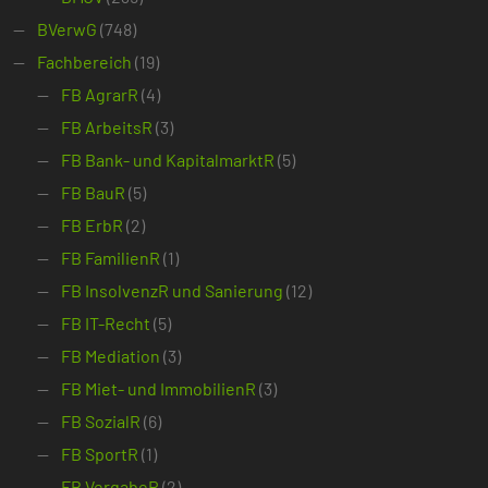
BVerwG
(748)
Fachbereich
(19)
FB AgrarR
(4)
FB ArbeitsR
(3)
FB Bank- und KapitalmarktR
(5)
FB BauR
(5)
FB ErbR
(2)
FB FamilienR
(1)
FB InsolvenzR und Sanierung
(12)
FB IT-Recht
(5)
FB Mediation
(3)
FB Miet- und ImmobilienR
(3)
FB SozialR
(6)
FB SportR
(1)
FB VergabeR
(2)