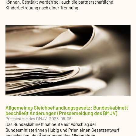
können. Gestärkt werden soll auch die partnerschaftliche
Kinderbetreuung nach einer Trennung.
Allgemeines Gleichbehandlungsgesetz: Bundeskabinett
beschließt Änderungen (Pressemeldung des BMJV)
Pressestelle des BMJV
|
2026-05-06
Das Bundeskabinett hat heute auf Vorschlag der
Bundesministerinnen Hubig und Prien einen Gesetzentwurf
beschlossen, der Änderungen des Allgemeinen