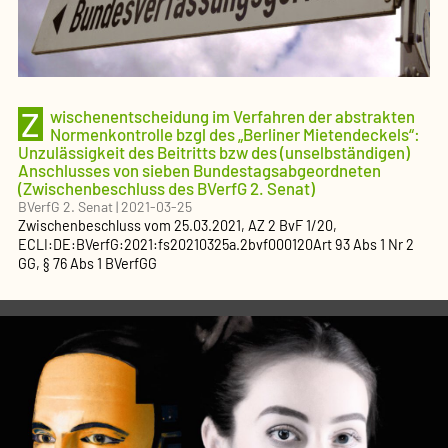
Z
wischenentscheidung im Verfahren der abstrakten
Normenkontrolle bzgl des „Berliner Mietendeckels“:
Unzulässigkeit des Beitritts bzw des (unselbständigen)
Anschlusses von sieben Bundestagsabgeordneten
(Zwischenbeschluss des BVerfG 2. Senat)
BVerfG 2. Senat
|
2021-03-25
Zwischenbeschluss
vom
25.03.2021
, AZ
2 BvF 1/20
,
ECLI:DE:BVerfG:2021:fs20210325a.2bvf000120
Art 93 Abs 1 Nr 2
GG, § 76 Abs 1 BVerfGG