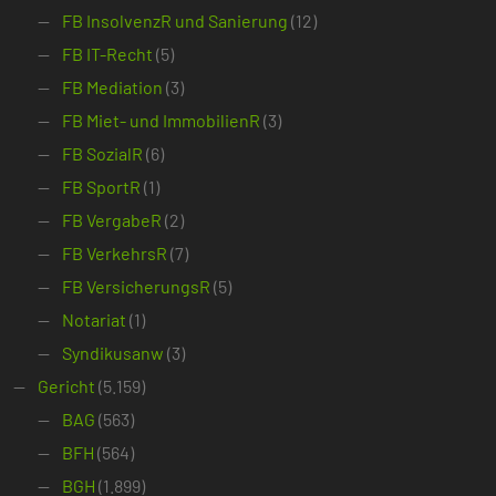
FB InsolvenzR und Sanierung
(12)
FB IT-Recht
(5)
FB Mediation
(3)
FB Miet- und ImmobilienR
(3)
FB SozialR
(6)
FB SportR
(1)
FB VergabeR
(2)
FB VerkehrsR
(7)
FB VersicherungsR
(5)
Notariat
(1)
Syndikusanw
(3)
Gericht
(5.159)
BAG
(563)
BFH
(564)
BGH
(1.899)