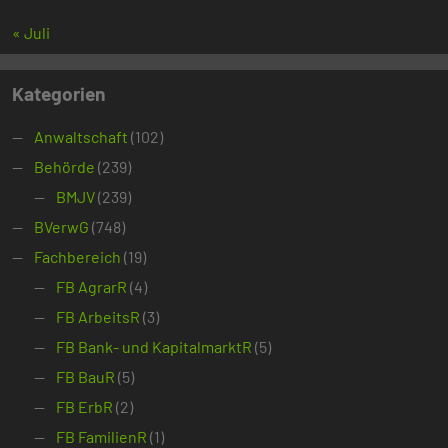
« Juli
Kategorien
Anwaltschaft
(102)
Behörde
(239)
BMJV
(239)
BVerwG
(748)
Fachbereich
(19)
FB AgrarR
(4)
FB ArbeitsR
(3)
FB Bank- und KapitalmarktR
(5)
FB BauR
(5)
FB ErbR
(2)
FB FamilienR
(1)