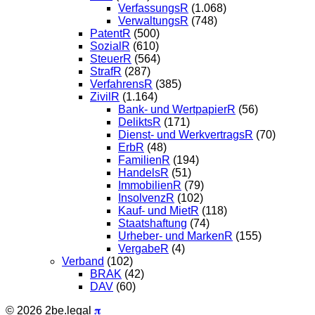
VerfassungsR
(1.068)
VerwaltungsR
(748)
PatentR
(500)
SozialR
(610)
SteuerR
(564)
StrafR
(287)
VerfahrensR
(385)
ZivilR
(1.164)
Bank- und WertpapierR
(56)
DeliktsR
(171)
Dienst- und WerkvertragsR
(70)
ErbR
(48)
FamilienR
(194)
HandelsR
(51)
ImmobilienR
(79)
InsolvenzR
(102)
Kauf- und MietR
(118)
Staatshaftung
(74)
Urheber- und MarkenR
(155)
VergabeR
(4)
Verband
(102)
BRAK
(42)
DAV
(60)
© 2026 2be.legal
𝛑