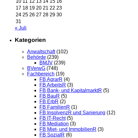
10
11
12
13
14
15
16
17
18
19
20
21
22
23
24
25
26
27
28
29
30
31
« Juli
Kategorien
Anwaltschaft
(102)
Behörde
(239)
BMJV
(239)
BVerwG
(748)
Fachbereich
(19)
FB AgrarR
(4)
FB ArbeitsR
(3)
FB Bank- und KapitalmarktR
(5)
FB BauR
(5)
FB ErbR
(2)
FB FamilienR
(1)
FB InsolvenzR und Sanierung
(12)
FB IT-Recht
(5)
FB Mediation
(3)
FB Miet- und ImmobilienR
(3)
FB SozialR
(6)