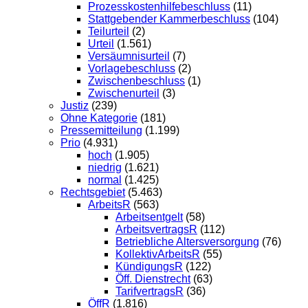
Prozesskostenhilfebeschluss
(11)
Stattgebender Kammerbeschluss
(104)
Teilurteil
(2)
Urteil
(1.561)
Versäumnisurteil
(7)
Vorlagebeschluss
(2)
Zwischenbeschluss
(1)
Zwischenurteil
(3)
Justiz
(239)
Ohne Kategorie
(181)
Pressemitteilung
(1.199)
Prio
(4.931)
hoch
(1.905)
niedrig
(1.621)
normal
(1.425)
Rechtsgebiet
(5.463)
ArbeitsR
(563)
Arbeitsentgelt
(58)
ArbeitsvertragsR
(112)
Betriebliche Altersversorgung
(76)
KollektivArbeitsR
(55)
KündigungsR
(122)
Öff. Dienstrecht
(63)
TarifvertragsR
(36)
ÖffR
(1.816)