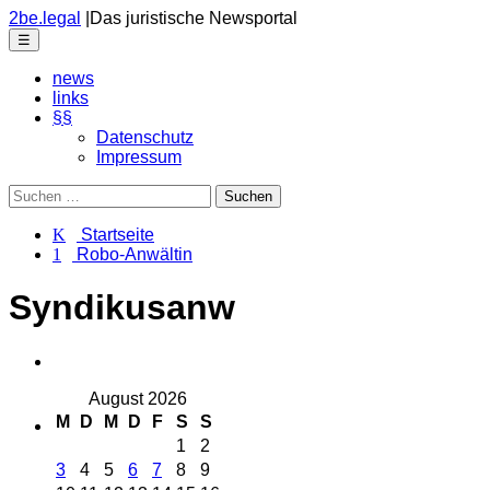
Skip
2be.legal
|
Das juristische Newsportal
to
Menu
☰
the
content
news
links
§§
Datenschutz
Impressum
Suchen
nach:
K Startseite
1 Robo-Anwältin
Syndikusanw
August 2026
M
D
M
D
F
S
S
1
2
3
4
5
6
7
8
9