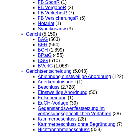
FB SportR
(1)
FB VergabeR
(2)
FB VerkehrsR
(7)
FB VersicherungsR
(5)
Notariat
(1)
Syndikusanw
(3)
Gericht
(5.159)
BAG
(563)
BFH
(564)
BGH
(1.899)
BPatG
(455)
BSG
(610)
BVerfG
(1.068)
Gerichtsentscheidung
(5.043)
Ablehnung einstweilige Anordnung
(122)
Anerkenntnisurteil
(1)
Beschluss
(2.728)
Einstweilige Anordnung
(50)
Entscheidung
(1)
EuGH-Vorlage
(39)
Gegenstandswertfestsetzung im
verfassungsgerichtlichen Verfahren
(38)
Kammerbeschluss
(28)
Kammerbeschluss ohne Begründung
(7)
Nichtannahmebeschluss
(338)