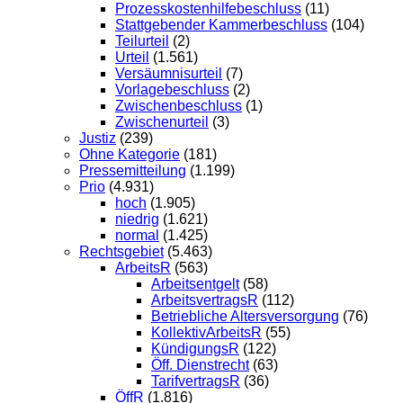
Prozesskostenhilfebeschluss
(11)
Stattgebender Kammerbeschluss
(104)
Teilurteil
(2)
Urteil
(1.561)
Versäumnisurteil
(7)
Vorlagebeschluss
(2)
Zwischenbeschluss
(1)
Zwischenurteil
(3)
Justiz
(239)
Ohne Kategorie
(181)
Pressemitteilung
(1.199)
Prio
(4.931)
hoch
(1.905)
niedrig
(1.621)
normal
(1.425)
Rechtsgebiet
(5.463)
ArbeitsR
(563)
Arbeitsentgelt
(58)
ArbeitsvertragsR
(112)
Betriebliche Altersversorgung
(76)
KollektivArbeitsR
(55)
KündigungsR
(122)
Öff. Dienstrecht
(63)
TarifvertragsR
(36)
ÖffR
(1.816)