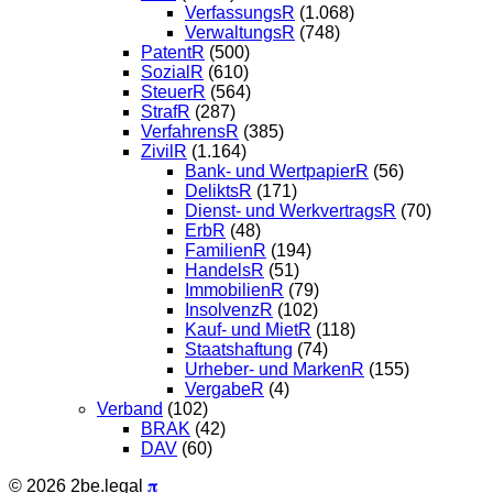
VerfassungsR
(1.068)
VerwaltungsR
(748)
PatentR
(500)
SozialR
(610)
SteuerR
(564)
StrafR
(287)
VerfahrensR
(385)
ZivilR
(1.164)
Bank- und WertpapierR
(56)
DeliktsR
(171)
Dienst- und WerkvertragsR
(70)
ErbR
(48)
FamilienR
(194)
HandelsR
(51)
ImmobilienR
(79)
InsolvenzR
(102)
Kauf- und MietR
(118)
Staatshaftung
(74)
Urheber- und MarkenR
(155)
VergabeR
(4)
Verband
(102)
BRAK
(42)
DAV
(60)
© 2026 2be.legal
𝛑