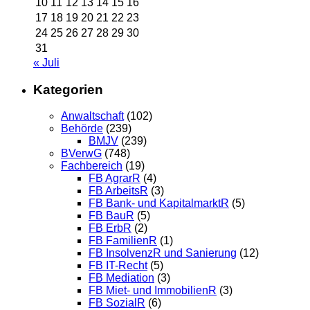
10
11
12
13
14
15
16
17
18
19
20
21
22
23
24
25
26
27
28
29
30
31
« Juli
Kategorien
Anwaltschaft
(102)
Behörde
(239)
BMJV
(239)
BVerwG
(748)
Fachbereich
(19)
FB AgrarR
(4)
FB ArbeitsR
(3)
FB Bank- und KapitalmarktR
(5)
FB BauR
(5)
FB ErbR
(2)
FB FamilienR
(1)
FB InsolvenzR und Sanierung
(12)
FB IT-Recht
(5)
FB Mediation
(3)
FB Miet- und ImmobilienR
(3)
FB SozialR
(6)