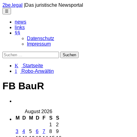
Skip
2be.legal
|
Das juristische Newsportal
to
Menu
☰
the
content
news
links
§§
Datenschutz
Impressum
Suchen
nach:
K Startseite
1 Robo-Anwältin
FB BauR
August 2026
M
D
M
D
F
S
S
1
2
3
4
5
6
7
8
9