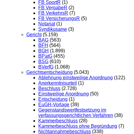
FB SportR
(1)
FB VergabeR
(2)
FB VerkehrsR
(7)
FB VersicherungsR
(5)
Notariat
(1)
Syndikusanw
(3)
Gericht
(5.159)
BAG
(563)
BFH
(564)
BGH
(1.899)
BPatG
(455)
BSG
(610)
BVerfG
(1.068)
Gerichtsentscheidung
(5.043)
Ablehnung einstweilige Anordnung
(122)
Anerkenntnisurteil
(1)
Beschluss
(2.728)
Einstweilige Anordnung
(50)
Entscheidung
(1)
EuGH-Vorlage
(39)
Gegenstandswertfestsetzung im
verfassungsgerichtlichen Verfahren
(38)
Kammerbeschluss
(28)
Kammerbeschluss ohne Begründung
(7)
Nichtannahmebeschluss
(338)