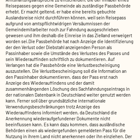
Reisepasses gegen eine Gemeinde als zuständige Passbehörde
erhebt. Er macht geltend, er habe eine bereits gebuchte
Auslandsreise nicht durchführen können, weil sein Reisepass
aufgrund von amtspflichtwidrigen Versäumnissen der
Gemeindemitarbeiter noch zur Fahndung ausgeschrieben
gewesen und ihm deshalb die Einreise in das Zielland verweigert
worden sei.Die Passbehörde hat nach Anzeige die Identifizierung
der den Verlust oder Diebstahl anzeigenden Person als
Passinhaber sowie die Umstände des Verlustes des Passes und
sein Wiederauffinden schriftlich zu dokumentieren. Auf
Verlangen hat die Passbehörde eine Verlustbescheinigung
auszustellen. Die Verlustbescheinigung soll die Information an
den Passinhaber dokumentieren, dass der Pass erst nach
Anzeige des Wiederauffindens und der damit
zusammenhängenden Löschung des Sachfahndungseintrags in
der nationalen Datenbank in Deutschland weiter genutzt werden
kann. Ferner soll über grundsätzliche internationale
Verwendungsbeschränkungen trotz Anzeige des
Wiederauffindens informiert werden, da Deutschland die
Anerkennung wiederaufgefundener Dokumente nicht
beeinflussen kann. Es kann dazu kommen, dass ausländische
Behörden einen als wiedergefunden gemeldeten Pass für die
Nutzung in ihrem Land nicht anerkennen oder ihn einziehen. Der