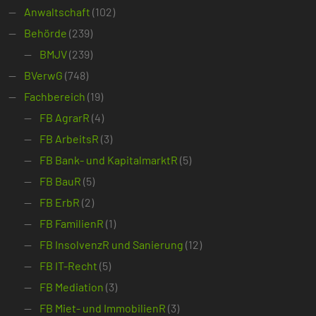
Anwaltschaft
(102)
Behörde
(239)
BMJV
(239)
BVerwG
(748)
Fachbereich
(19)
FB AgrarR
(4)
FB ArbeitsR
(3)
FB Bank- und KapitalmarktR
(5)
FB BauR
(5)
FB ErbR
(2)
FB FamilienR
(1)
FB InsolvenzR und Sanierung
(12)
FB IT-Recht
(5)
FB Mediation
(3)
FB Miet- und ImmobilienR
(3)