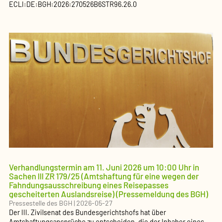
ECLI:DE:BGH:2026:270526B6STR96.26.0
Verhandlungstermin am 11. Juni 2026 um 10:00 Uhr in
Sachen III ZR 179/25 (Amtshaftung für eine wegen der
Fahndungsausschreibung eines Reisepasses
gescheiterten Auslandsreise) (Pressemeldung des BGH)
Pressestelle des BGH
|
2026-05-27
Der III. Zivilsenat des Bundesgerichtshofs hat über
Amtshaftungsansprüche zu entscheiden, die der Inhaber eines