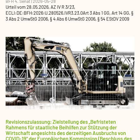
BFH 4. Senat
|
2026-05-28
Urteil
vom
28.05.2026
, AZ
IV R 3/23
,
ECLI:DE:BFH:2026:U.280526.IVR3.23.0
Art 3 Abs 1 GG, Art 14 GG, §
3 Abs 2 UmwStG 2006, § 4 Abs 6 UmwStG 2006, § 54 EStDV 2009
Revisionszulassung; Zielstellung des „Befristeten
Rahmens für staatliche Beihilfen zur Stützung der
Wirtschaft angesichts des derzeitigen Ausbruchs von
COVID-19“ der Europäischen Kommission (Beschluss des