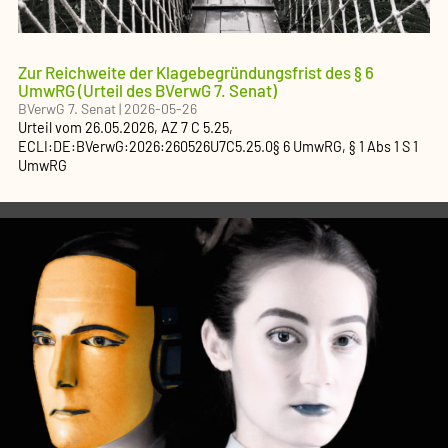
Zur Reichweite der Klagebegründungsfrist des § 6
UmwRG (Urteil des BVerwG 7. Senat)
BVerwG 7. Senat
|
2026-05-26
Urteil
vom
26.05.2026
, AZ
7 C 5.25
,
ECLI:DE:BVerwG:2026:260526U7C5.25.0
§ 6 UmwRG, § 1 Abs 1 S 1
UmwRG