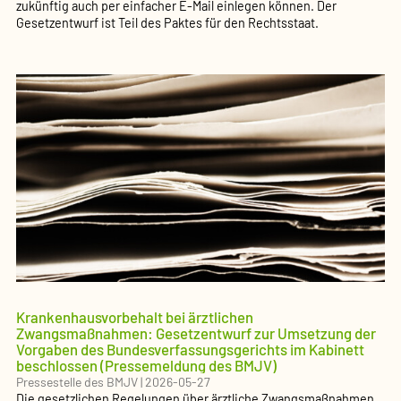
zukünftig auch per einfacher E-Mail einlegen können. Der
Gesetzentwurf ist Teil des Paktes für den Rechtsstaat.
Krankenhausvorbehalt bei ärztlichen
Zwangsmaßnahmen: Gesetzentwurf zur Umsetzung der
Vorgaben des Bundesverfassungsgerichts im Kabinett
beschlossen (Pressemeldung des BMJV)
Pressestelle des BMJV
|
2026-05-27
Die gesetzlichen Regelungen über ärztliche Zwangsmaßnahmen