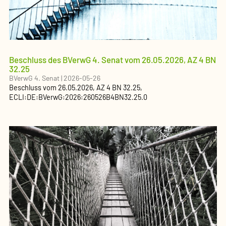
Beschluss des BVerwG 4. Senat vom 26.05.2026, AZ 4 BN
32.25
BVerwG 4. Senat
|
2026-05-26
Beschluss
vom
26.05.2026
, AZ
4 BN 32.25
,
ECLI:DE:BVerwG:2026:260526B4BN32.25.0