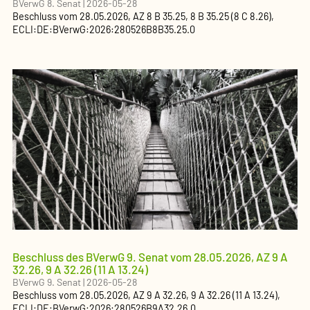
BVerwG 8. Senat
|
2026-05-28
Beschluss
vom
28.05.2026
, AZ
8 B 35.25, 8 B 35.25 (8 C 8.26)
,
ECLI:DE:BVerwG:2026:280526B8B35.25.0
Beschluss des BVerwG 9. Senat vom 28.05.2026, AZ 9 A
32.26, 9 A 32.26 (11 A 13.24)
BVerwG 9. Senat
|
2026-05-28
Beschluss
vom
28.05.2026
, AZ
9 A 32.26, 9 A 32.26 (11 A 13.24)
,
ECLI:DE:BVerwG:2026:280526B9A32.26.0