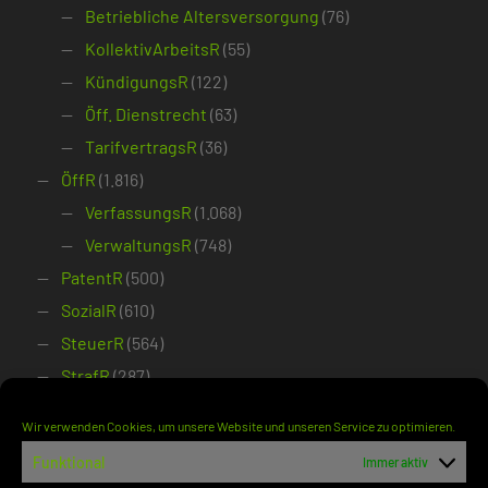
Betriebliche Altersversorgung
(76)
KollektivArbeitsR
(55)
KündigungsR
(122)
Öff. Dienstrecht
(63)
TarifvertragsR
(36)
ÖffR
(1.816)
VerfassungsR
(1.068)
VerwaltungsR
(748)
PatentR
(500)
SozialR
(610)
SteuerR
(564)
StrafR
(287)
VerfahrensR
(385)
Wir verwenden Cookies, um unsere Website und unseren Service zu optimieren.
ZivilR
(1.164)
Funktional
Immer aktiv
Bank- und WertpapierR
(56)