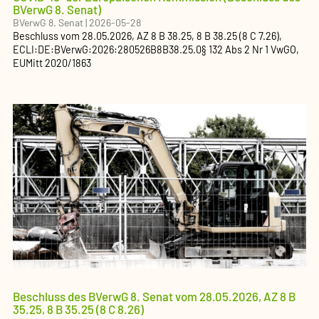
BVerwG 8. Senat)
BVerwG 8. Senat
|
2026-05-28
Beschluss
vom
28.05.2026
, AZ
8 B 38.25, 8 B 38.25 (8 C 7.26)
,
ECLI:DE:BVerwG:2026:280526B8B38.25.0
§ 132 Abs 2 Nr 1 VwGO,
EUMitt 2020/1863
Beschluss des BVerwG 8. Senat vom 28.05.2026, AZ 8 B
35.25, 8 B 35.25 (8 C 8.26)