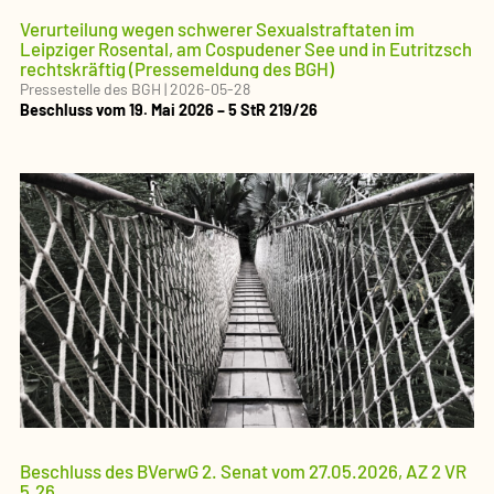
Verurteilung wegen schwerer Sexualstraftaten im
Leipziger Rosental, am Cospudener See und in Eutritzsch
rechtskräftig (Pressemeldung des BGH)
Pressestelle des BGH
|
2026-05-28
Beschluss vom 19. Mai 2026 – 5 StR 219/26
Beschluss des BVerwG 2. Senat vom 27.05.2026, AZ 2 VR
5.26