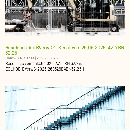
Beschluss des BVerwG 4. Senat vom 26.05.2026, AZ 4 BN
32.25
BVerwG 4. Senat
|
2026-05-26
Beschluss
vom
26.05.2026
, AZ
4 BN 32.25
,
ECLI:DE:BVerwG:2026:260526B4BN32.25.1