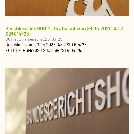
Beschluss des BGH 2. Strafsenat vom 29.05.2026, AZ 2
StR 614/25
BGH 2. Strafsenat
|
2026-05-29
Beschluss
vom
29.05.2026
, AZ
2 StR 614/25
,
ECLI:DE:BGH:2026:290526B2STR614.25.0