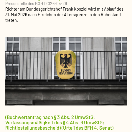
Pressestelle des BGH
|
2026-05-29
Richter am Bundesgerichtshof Frank Kosziol wird mit Ablauf des
31. Mai 2026 nach Erreichen der Altersgrenze in den Ruhestand
treten.
(Buchwertantrag nach § 3 Abs. 2 UmwStG;
Verfassungsmäßigkeit des § 4 Abs. 6 UmwStG;
Richtigstellungsbescheid) (Urteil des BFH 4. Senat)