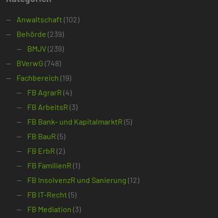
Anwaltschaft
(102)
Behörde
(239)
BMJV
(239)
BVerwG
(748)
Fachbereich
(19)
FB AgrarR
(4)
FB ArbeitsR
(3)
FB Bank- und KapitalmarktR
(5)
FB BauR
(5)
FB ErbR
(2)
FB FamilienR
(1)
FB InsolvenzR und Sanierung
(12)
FB IT-Recht
(5)
FB Mediation
(3)