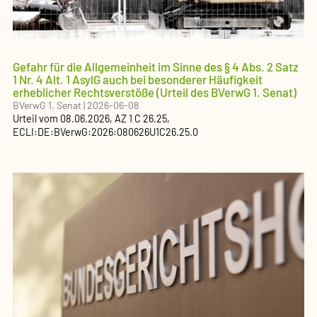
Gefahr für die Allgemeinheit im Sinne des § 4 Abs. 2 Satz
1 Nr. 4 Alt. 1 AsylG auch bei besonderer Häufigkeit
erheblicher Rechtsverstöße (Urteil des BVerwG 1. Senat)
BVerwG 1. Senat
|
2026-06-08
Urteil
vom
08.06.2026
, AZ
1 C 26.25
,
ECLI:DE:BVerwG:2026:080626U1C26.25.0