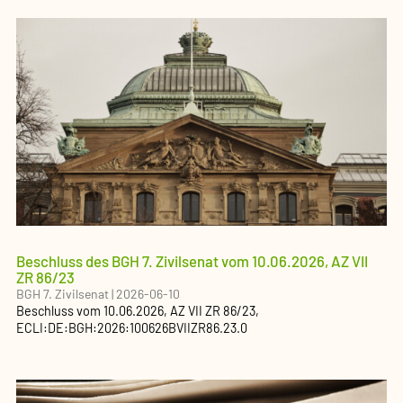
Beschluss des BGH 7. Zivilsenat vom 10.06.2026, AZ VII
ZR 86/23
BGH 7. Zivilsenat
|
2026-06-10
Beschluss
vom
10.06.2026
, AZ
VII ZR 86/23
,
ECLI:DE:BGH:2026:100626BVIIZR86.23.0