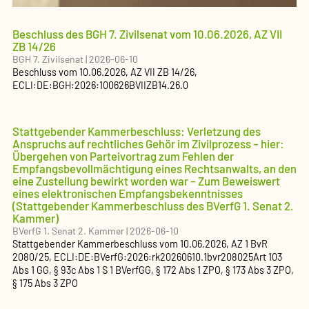
Beschluss des BGH 7. Zivilsenat vom 10.06.2026, AZ VII
ZB 14/26
BGH 7. Zivilsenat
|
2026-06-10
Beschluss
vom
10.06.2026
, AZ
VII ZB 14/26
,
ECLI:DE:BGH:2026:100626BVIIZB14.26.0
Stattgebender Kammerbeschluss: Verletzung des
Anspruchs auf rechtliches Gehör im Zivilprozess – hier:
Übergehen von Parteivortrag zum Fehlen der
Empfangsbevollmächtigung eines Rechtsanwalts, an den
eine Zustellung bewirkt worden war – Zum Beweiswert
eines elektronischen Empfangsbekenntnisses
(Stattgebender Kammerbeschluss des BVerfG 1. Senat 2.
Kammer)
BVerfG 1. Senat 2. Kammer
|
2026-06-10
Stattgebender Kammerbeschluss
vom
10.06.2026
, AZ
1 BvR
2080/25
,
ECLI:DE:BVerfG:2026:rk20260610.1bvr208025
Art 103
Abs 1 GG, § 93c Abs 1 S 1 BVerfGG, § 172 Abs 1 ZPO, § 173 Abs 3 ZPO,
§ 175 Abs 3 ZPO