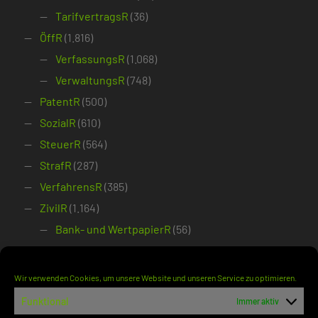
TarifvertragsR
(36)
ÖffR
(1.816)
VerfassungsR
(1.068)
VerwaltungsR
(748)
PatentR
(500)
SozialR
(610)
SteuerR
(564)
StrafR
(287)
VerfahrensR
(385)
ZivilR
(1.164)
Bank- und WertpapierR
(56)
DeliktsR
(171)
Dienst- und WerkvertragsR
(70)
Wir verwenden Cookies, um unsere Website und unseren Service zu optimieren.
ErbR
(48)
Funktional
Immer aktiv
FamilienR
(194)