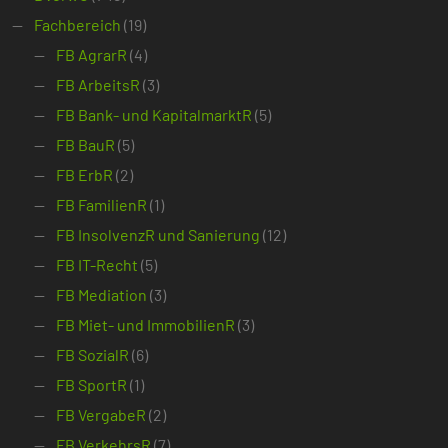
Fachbereich
(19)
FB AgrarR
(4)
FB ArbeitsR
(3)
FB Bank- und KapitalmarktR
(5)
FB BauR
(5)
FB ErbR
(2)
FB FamilienR
(1)
FB InsolvenzR und Sanierung
(12)
FB IT-Recht
(5)
FB Mediation
(3)
FB Miet- und ImmobilienR
(3)
FB SozialR
(6)
FB SportR
(1)
FB VergabeR
(2)
FB VerkehrsR
(7)