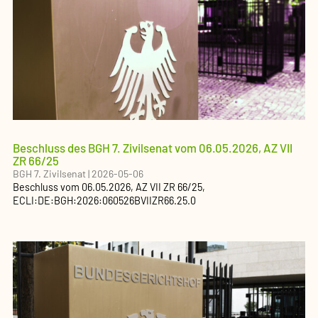
Beschluss des BGH 7. Zivilsenat vom 06.05.2026, AZ VII
ZR 66/25
BGH 7. Zivilsenat
|
2026-05-06
Beschluss
vom
06.05.2026
, AZ
VII ZR 66/25
,
ECLI:DE:BGH:2026:060526BVIIZR66.25.0