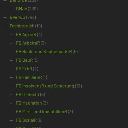
BMJV
(239)
BVerwG
(748)
Fachbereich
(19)
FB AgrarR
(4)
FB ArbeitsR
(3)
FB Bank- und KapitalmarktR
(5)
FB BauR
(5)
FB ErbR
(2)
FB FamilienR
(1)
FB InsolvenzR und Sanierung
(12)
FB IT-Recht
(5)
FB Mediation
(3)
FB Miet- und ImmobilienR
(3)
FB SozialR
(6)