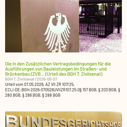
Die in den Zusätzlichen Vertragsbedingungen für die
Ausführungen von Bauleistungen im Straßen- und
Brückenbau (ZVB…
(Urteil des BGH 7. Zivilsenat)
BGH 7. Zivilsenat
|
2026-05-07
Urteil
vom
07.05.2026
, AZ
VII ZR 107/25
,
ECLI:DE:BGH:2026:070526UVIIZR107.25.0
§ 157 BGB, § 203 BGB, §
280 BGB, § 286 BGB, § 288 BGB