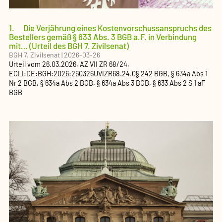
1. Die Verjährung eines Kostenvorschussanspruchs des
Bestellers gemäß § 633 Abs. 3 BGB a.F. in Verbindung
mit… (Urteil des BGH 7. Zivilsenat)
BGH 7. Zivilsenat
|
2026-03-26
Urteil
vom
26.03.2026
, AZ
VII ZR 68/24
,
ECLI:DE:BGH:2026:260326UVIZR68.24.0
§ 242 BGB, § 634a Abs 1
Nr 2 BGB, § 634a Abs 2 BGB, § 634a Abs 3 BGB, § 633 Abs 2 S 1 aF
BGB