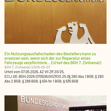
Ein Nutzungsausfallschaden des Bestellers kann zu
ersetzen sein, wenn sich der zur Reparatur eines
Fahrzeugs verpflichtete…
(Urteil des BGH 7. Zivilsenat)
BGH 7. Zivilsenat
|
2026-05-07
Urteil
vom
07.05.2026
, AZ
VII ZR 20/25
,
ECLI:DE:BGH:2026:070526UVIIZR20.25.0
§ 280 Abs 1 BGB, § 280
Abs 2 BGB, § 286 BGB, § 634 Nr 1 BGB, § 635 BGB