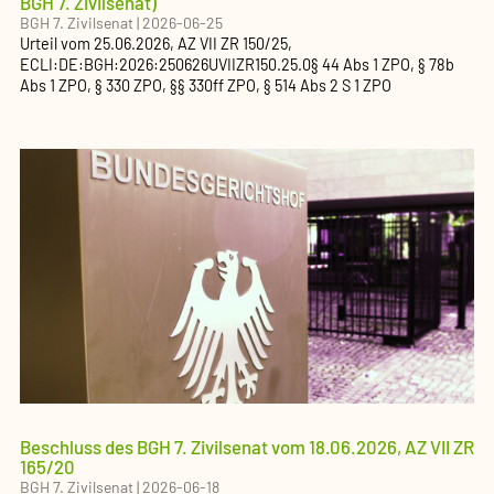
BGH 7. Zivilsenat)
BGH 7. Zivilsenat
|
2026-06-25
Urteil
vom
25.06.2026
, AZ
VII ZR 150/25
,
ECLI:DE:BGH:2026:250626UVIIZR150.25.0
§ 44 Abs 1 ZPO, § 78b
Abs 1 ZPO, § 330 ZPO, §§ 330ff ZPO, § 514 Abs 2 S 1 ZPO
Beschluss des BGH 7. Zivilsenat vom 18.06.2026, AZ VII ZR
165/20
BGH 7. Zivilsenat
|
2026-06-18