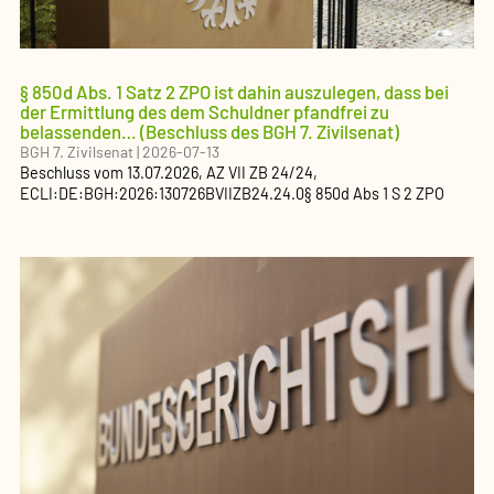
§ 850d Abs. 1 Satz 2 ZPO ist dahin auszulegen, dass bei
der Ermittlung des dem Schuldner pfandfrei zu
belassenden…
(Beschluss des BGH 7. Zivilsenat)
BGH 7. Zivilsenat
|
2026-07-13
Beschluss
vom
13.07.2026
, AZ
VII ZB 24/24
,
ECLI:DE:BGH:2026:130726BVIIZB24.24.0
§ 850d Abs 1 S 2 ZPO