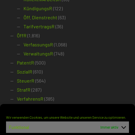
KündigungsR
(122)
Öff. Dienstrecht
(63)
TarifvertragsR
(36)
ÖffR
(1.816)
VerfassungsR
(1.068)
VerwaltungsR
(748)
PatentR
(500)
SozialR
(610)
SteuerR
(564)
StrafR
(287)
VerfahrensR
(385)
ZivilR
(1.164)
Bank- und WertpapierR
(56)
Wir verwenden Cookies, um unsere Website und unseren Service zu optimieren.
DeliktsR
(171)
Funktional
Immer aktiv
Dienst- und WerkvertragsR
(70)