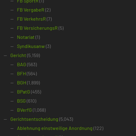
FB SportR
(1)
FB VergabeR
(2)
FB VerkehrsR
(7)
FB VersicherungsR
(5)
Notariat
(1)
Syndikusanw
(3)
Gericht
(5.159)
BAG
(563)
BFH
(564)
BGH
(1.899)
BPatG
(455)
BSG
(610)
BVerfG
(1.068)
Gerichtsentscheidung
(5.043)
Ablehnung einstweilige Anordnung
(122)