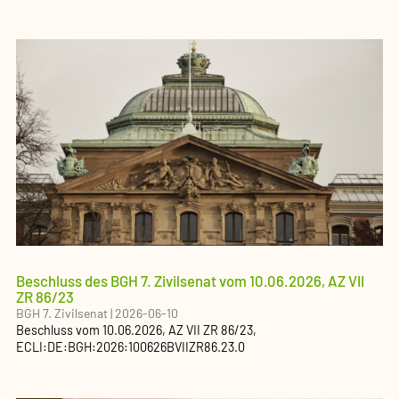
Beschluss des BGH 7. Zivilsenat vom 10.06.2026, AZ VII
ZR 86/23
BGH 7. Zivilsenat
|
2026-06-10
Beschluss
vom
10.06.2026
, AZ
VII ZR 86/23
,
ECLI:DE:BGH:2026:100626BVIIZR86.23.0