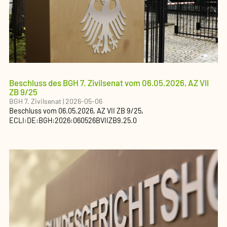
Beschluss des BGH 7. Zivilsenat vom 06.05.2026, AZ VII
ZB 9/25
BGH 7. Zivilsenat
|
2026-05-06
Beschluss
vom
06.05.2026
, AZ
VII ZB 9/25
,
ECLI:DE:BGH:2026:060526BVIIZB9.25.0