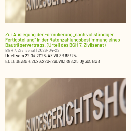
Zur Auslegung der Formulierung „nach vollständiger
Fertigstellung“ in der Ratenzahlungsbestimmung eines
Bauträgervertrags. (Urteil des BGH 7. Zivilsenat)
BGH 7. Zivilsenat
|
2026-04-22
Urteil
vom
22.04.2026
, AZ
VII ZR 88/25
,
ECLI:DE:BGH:2026:220426UVIIZR88.25.0
§ 305 BGB