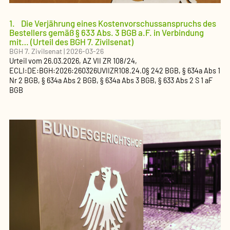
1. Die Verjährung eines Kostenvorschussanspruchs des
Bestellers gemäß § 633 Abs. 3 BGB a.F. in Verbindung
mit… (Urteil des BGH 7. Zivilsenat)
BGH 7. Zivilsenat
|
2026-03-26
Urteil
vom
26.03.2026
, AZ
VII ZR 108/24
,
ECLI:DE:BGH:2026:260326UVIIZR108.24.0
§ 242 BGB, § 634a Abs 1
Nr 2 BGB, § 634a Abs 2 BGB, § 634a Abs 3 BGB, § 633 Abs 2 S 1 aF
BGB