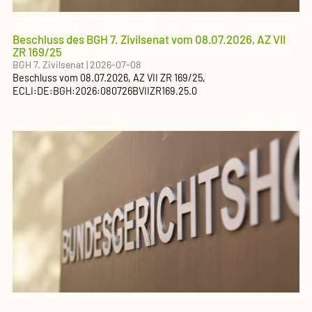
Beschluss des BGH 7. Zivilsenat vom 08.07.2026, AZ VII
ZR 169/25
BGH 7. Zivilsenat
|
2026-07-08
Beschluss
vom
08.07.2026
, AZ
VII ZR 169/25
,
ECLI:DE:BGH:2026:080726BVIIZR169.25.0