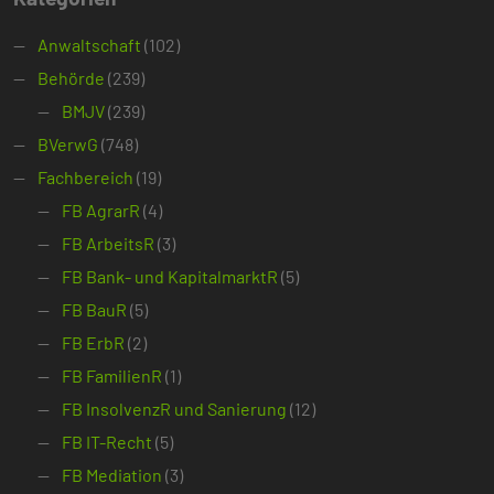
Anwaltschaft
(102)
Behörde
(239)
BMJV
(239)
BVerwG
(748)
Fachbereich
(19)
FB AgrarR
(4)
FB ArbeitsR
(3)
FB Bank- und KapitalmarktR
(5)
FB BauR
(5)
FB ErbR
(2)
FB FamilienR
(1)
FB InsolvenzR und Sanierung
(12)
FB IT-Recht
(5)
FB Mediation
(3)