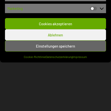
VerwaltungsR
(748)
Marketing
PatentR
(500)
Marketi
SozialR
(610)
Cookies akzeptieren
SteuerR
(564)
StrafR
(287)
Ablehnen
VerfahrensR
(385)
Einstellungen speichern
ZivilR
(1.164)
Bank- und WertpapierR
(56)
Cookie-Richtlinie
Datenschutzerklärung
Impressum
DeliktsR
(171)
Dienst- und WerkvertragsR
(70)
ErbR
(48)
FamilienR
(194)
HandelsR
(51)
ImmobilienR
(79)
InsolvenzR
(102)