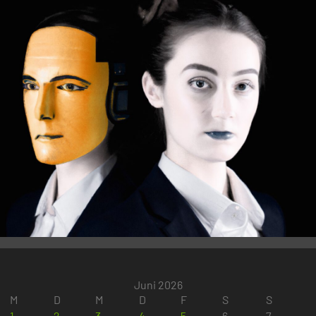
Juni 2026
M
D
M
D
F
S
S
1
2
3
4
5
6
7