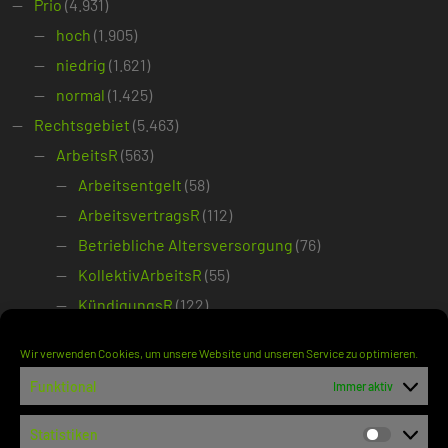
Prio
(4.931)
hoch
(1.905)
niedrig
(1.621)
normal
(1.425)
Rechtsgebiet
(5.463)
ArbeitsR
(563)
Arbeitsentgelt
(58)
ArbeitsvertragsR
(112)
Betriebliche Altersversorgung
(76)
KollektivArbeitsR
(55)
KündigungsR
(122)
Öff. Dienstrecht
(63)
Wir verwenden Cookies, um unsere Website und unseren Service zu optimieren.
TarifvertragsR
(36)
Funktional
Immer aktiv
ÖffR
(1.816)
VerfassungsR
(1.068)
Statistiken
Statisti