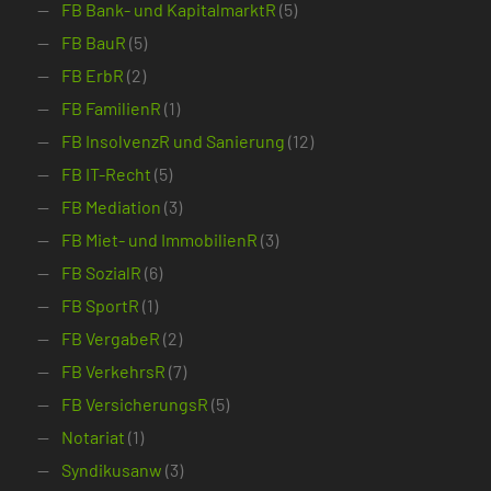
FB Bank- und KapitalmarktR
(5)
FB BauR
(5)
FB ErbR
(2)
FB FamilienR
(1)
FB InsolvenzR und Sanierung
(12)
FB IT-Recht
(5)
FB Mediation
(3)
FB Miet- und ImmobilienR
(3)
FB SozialR
(6)
FB SportR
(1)
FB VergabeR
(2)
FB VerkehrsR
(7)
FB VersicherungsR
(5)
Notariat
(1)
Syndikusanw
(3)