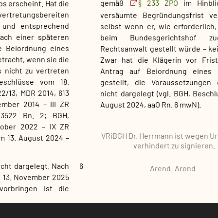
gemäß
§ 233 ZPO
im Hinbl
os erscheint. Hat die
vertretungsbereiten
versäumte Begründungsfrist ve
 und entsprechend
selbst wenn er, wie erforderlich
ach einer späteren
beim Bundesgerichtshof zug
e Beiordnung eines
Rechtsanwalt gestellt würde – kei
tracht, wenn sie die
Zwar hat die Klägerin vor Fris
 nicht zu vertreten
Antrag auf Beiordnung eines 
Beschlüsse vom 18.
gestellt, die Voraussetzungen 
22/13, MDR 2014, 613
nicht dargelegt (vgl. BGH, Beschl
mber 2014 – III ZR
August 2024, aaO Rn. 6 mwN).
23522 Rn. 2; BGH,
tober 2022 – IX ZR
VRiBGH Dr. Herrmann ist
wegen Urlaubs
om 13. August 2024 –
verhindert
zu signieren.
nicht dargelegt. Nach
6
Arend
Arend
s 13. November 2025
vorbringen ist die