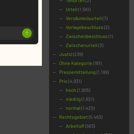
Teilurteil
(2)
Urteil
(1.561)
Versäumnisurteil
(7)
Vorlagebeschluss
(2)
Zwischenbeschluss
(1)
Zwischenurteil
(3)
Justiz
(239)
Ohne Kategorie
(181)
Pressemitteilung
(1.199)
Prio
(4.931)
hoch
(1.905)
niedrig
(1.621)
normal
(1.425)
Rechtsgebiet
(5.463)
ArbeitsR
(563)