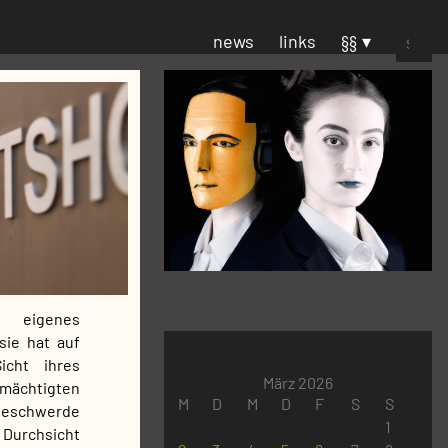
Suchen
news
links
§§
nach:
r eigenes
sie hat auf
cht ihres
März 2026
ächtigten
M
D
M
D
F
S
S
beschwerde
1
 Durchsicht