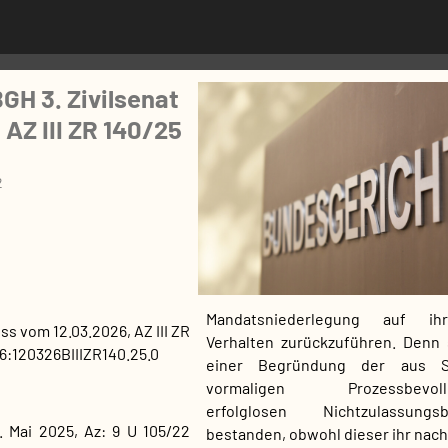
GH 3. Zivilsenat
 AZ III ZR 140/25
2
Mandatsniederlegung auf ih
uss
vom
12.03.2026
, AZ
III ZR
Verhalten zurückzuführen. Denn 
:120326BIIIZR140.25.0
einer Begründung der aus Si
vormaligen Prozessbevollm
erfolglosen Nichtzulassungs
. Mai 2025, Az: 9 U 105/22
bestanden, obwohl dieser ihr nach