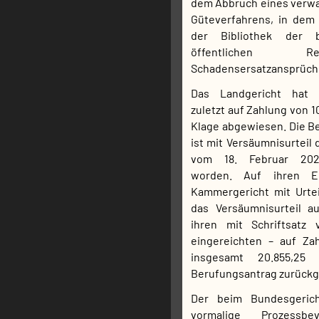
dem Abbruch eines verwa
Güteverfahrens, in dem
der Bibliothek der b
öffentlichen 
Schadensersatzansprüche
Das Landgericht hat d
zuletzt auf Zahlung von 1
Klage abgewiesen. Die Be
ist mit Versäumnisurteil
vom 18. Februar 202
worden. Auf ihren E
Kammergericht mit Urte
das Versäumnisurteil a
ihren mit Schriftsatz
eingereichten – auf Z
insgesamt 20.855,25
Berufungsantrag zurück
Der beim Bundesgerich
vormalige Prozessbev