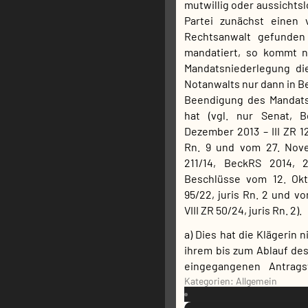
mutwillig oder aussichtsl
Partei zunächst einen 
Rechtsanwalt gefunden
mandatiert, so kommt n
Mandatsniederlegung di
Notanwalts nur dann in Be
Beendigung des Mandats
hat (vgl. nur Senat, 
Dezember 2013 – III ZR 1
Rn. 9 und vom 27. Nove
211/14, BeckRS 2014, 
Beschlüsse vom 12. Ok
95/22, juris Rn. 2 und v
VIII ZR 50/24, juris Rn. 2).
a) Dies hat die Klägerin 
ihrem bis zum Ablauf de
eingegangenen Antrags
Kategorien: Allgemein