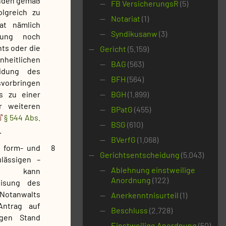
ünden gemäß
FB VersicherungsR
(5)
olgreich zu
Notariat
(1)
at nämlich
Syndikusanw
(3)
tung noch
hts oder die
Gericht
(5.159)
itlichen
BAG
(563)
idung des
BFH
(564)
vorbringen
s zu einer
BGH
(1.899)
r weiteren
BPatG
(455)
§ 544 Abs.
BSG
(610)
.
BVerfG
(1.068)
s form- und
8
Gerichtsentscheidung
(5.043)
lässigen –
Ablehnung einstweilige
rde kann
Anordnung
(122)
eisung des
Notanwalts
Anerkenntnisurteil
(1)
Antrag auf
Beschluss
(2.728)
igen Stand
Einstweilige Anordnung
(50)