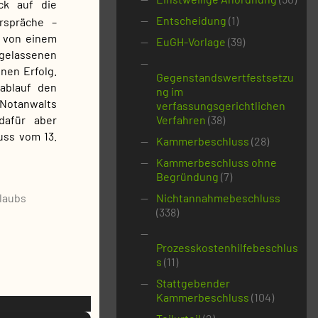
ick auf die
Entscheidung
(1)
rspräche –
, von einem
EuGH-Vorlage
(39)
elassenen
nen Erfolg.
Gegenstandswertfestsetzu
tablauf den
ng im
Notanwalts
verfassungsgerichtlichen
dafür aber
Verfahren
(38)
uss vom 13.
Kammerbeschluss
(28)
Kammerbeschluss ohne
Begründung
(7)
Nichtannahmebeschluss
(338)
Prozesskostenhilfebeschlus
s
(11)
Stattgebender
Kammerbeschluss
(104)