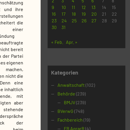
2
3
4
5
6
7
8
schätzung
9
10
11
12
13
14
15
gt und ihre
16
17
18
19
20
21
22
tellungen
23
24
25
26
27
28
29
heitert die
30
31
einer
ündung
« Feb.
Apr. »
ftragte
icht bereit
 der Partei
ines eigenen
u machen,
Kategorien
en nicht die
 Denn eine
Anwaltschaft
(102)
e inhaltlich
Behörde
(239)
hende, mit
BMJV
(239)
igten aber
tehende
BVerwG
(748)
iderspräche
Fachbereich
(19)
ck der
FB AgrarR
(4)
ng beim