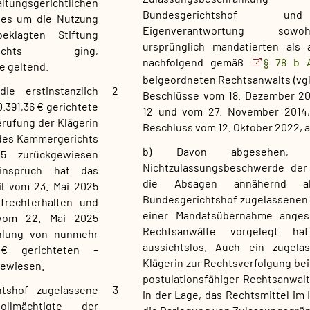
ltungsgerichtlichen
Bundesgerichtshof 
 es um die Nutzung
Eigenverantwortung so
eklagten Stiftung
ursprünglich mandatierten als 
Rechts ging,
nachfolgend gemäß
§ 78 b 
 geltend.
beigeordneten Rechtsanwalts (vgl.
ie erstinstanzlich
2
Beschlüsse vom 18. Dezember 20
0.391,36 € gerichtete
12 und vom 27. November 2014,
rufung der Klägerin
Beschluss vom 12. Oktober 2022, aa
 des Kammergerichts
b) Davon abgesehen, 
5 zurückgewiesen
Nichtzulassungsbeschwerde der 
inspruch hat das
die Absagen annähernd al
il vom 23. Mai 2025
Bundesgerichtshof zugelassenen
ufrechterhalten und
einer Mandatsübernahme anges
 vom 22. Mai 2025
Rechtsanwälte vorgelegt h
ahlung von nunmehr
aussichtslos. Auch ein zugelas
 € gerichteten –
Klägerin zur Rechtsverfolgung be
gewiesen.
postulationsfähiger Rechtsanwalt
tshof zugelassene
3
in der Lage, das Rechtsmittel im 
ollmächtigte der