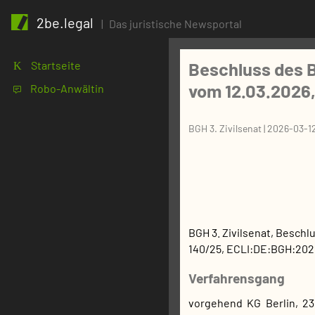
2be.legal
|
Das juristische Newsportal
Beschluss des B
Startseite
K
vom 12.03.2026,
Robo-Anwältin
1
BGH 3. Zivilsenat
|
2026-03-1
BGH 3. Zivilsenat
,
Beschl
140/25
,
ECLI:DE:BGH:2026
Verfahrensgang
vorgehend KG Berlin, 23