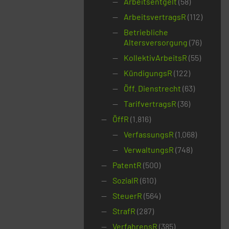
Arbeitsentgelt
(58)
ArbeitsvertragsR
(112)
Betriebliche
Altersversorgung
(76)
KollektivArbeitsR
(55)
KündigungsR
(122)
Öff. Dienstrecht
(63)
TarifvertragsR
(36)
ÖffR
(1.816)
VerfassungsR
(1.068)
VerwaltungsR
(748)
PatentR
(500)
SozialR
(610)
SteuerR
(564)
StrafR
(287)
VerfahrensR
(385)