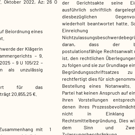
7. Oktober 2022, Az: 26 O
der Gerichtsakte seine Ein
ausführlich schriftlich dargele
diesbezüglichen Gegenvors
wiederholt beantwortet hatte. Sc
Einreichung 
auf Beiordnung eines
Nichtzulassungsbeschwerdebegr
t.
daran, dass der beau
hwerde der Klägerin
postulationsfähige Rechtsanwalt n
ammergerichts – 9.
ist, den rechtlichen Überlegungen
 2025 – 9 U 105/22 –
zu folgen und sie zur Grundlage e
n als unzulässig
Begründungsschriftsatzes z
rechtfertigt dies für sich genomm
Bestellung eines Notanwalts.
wert für das
Partei hat keinen Anspruch auf ein
rägt 20.855,25 €.
ihren Vorstellungen entsprec
denen ihres Prozessbevollmächt
nicht in Einklang s
Rechtsmittelbegründung. Dies w
dem Sinn und Zwe
 Zusammenhang mit
1
Zulassungsbeschränku