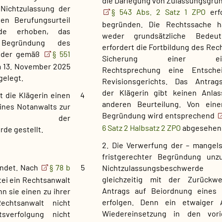
die Darlegung von Zulassungsgr
 Nichtzulassung der
§ 543 Abs. 2 Satz 1 ZPO
erf
en Berufungsurteil
begründen. Die Rechtssache h
rde erhoben, das
weder grundsätzliche Bedeu
Begründung des
erfordert die Fortbildung des Rec
b der gemäß
§ 551
Sicherung einer einhe
m 13. November 2025
Rechtsprechung eine Entsche
gelegt.
Revisionsgerichts. Das Antrags
der Klägerin gibt keinen Anlas
 die Klägerin einen
4
anderen Beurteilung. Von eine
ines Notanwalts zur
Begründung wird entsprechend
ung der
6 Satz 2 Halbsatz 2 ZPO
abgesehen
de gestellt.
2. Die Verwerfung der – mangel
fristgerechter Begründung unzu
ündet. Nach
§ 78 b
5
Nichtzulassungsbeschwe
gleichzeitig mit der Zurückw
tei ein Rechtsanwalt
Antrags auf Beiordnung eines 
 sie einen zu ihrer
erfolgen. Denn ein etwaiger 
echtsanwalt nicht
Wiedereinsetzung in den vor
sverfolgung nicht