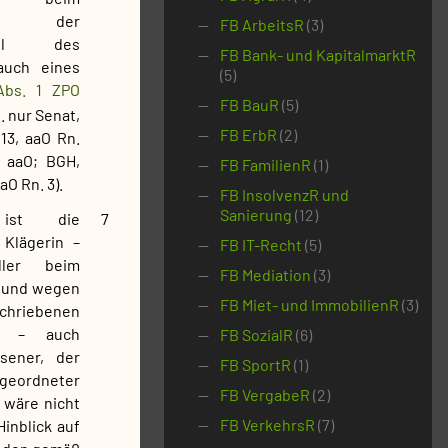
und der
FB ArbeitsR
(3)
wohl des
FB Bank- und KapitalmarktR
auch eines
(5)
Abs. 1 ZPO
FB BauR
(5)
 nur Senat,
FB ErbR
(2)
13, aaO Rn.
 aaO; BGH,
FB FamilienR
(1)
O Rn. 3).
FB InsolvenzR und
Sanierung
(12)
ist die
7
Klägerin –
FB IT-Recht
(5)
ler beim
FB Mediation
(3)
 und wegen
FB Miet- und ImmobilienR
(3)
chriebenen
at – auch
FB SozialR
(6)
sener, der
FB SportR
(1)
igeordneter
FB VergabeR
(2)
 wäre nicht
FB VerkehrsR
(7)
Hinblick auf