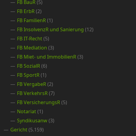
FB BauR
(5)
FB ErbR
(2)
FB FamilienR
(1)
FB InsolvenzR und Sanierung
(12)
FB IT-Recht
(5)
FB Mediation
(3)
FB Miet- und ImmobilienR
(3)
FB SozialR
(6)
FB SportR
(1)
FB VergabeR
(2)
FB VerkehrsR
(7)
FB VersicherungsR
(5)
Notariat
(1)
Syndikusanw
(3)
Gericht
(5.159)