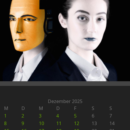
Dezember 2025
M
D
M
D
F
S
S
1
2
3
4
5
6
7
8
9
10
11
12
13
14