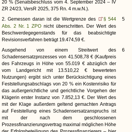
20 % (Senatsbeschluss vom 4. September 2024 – IV
ZR 24/23, VersR 2025, 375 Rn. 4 m.w.N.).
2. Gemessen daran ist die Wertgrenze des
§ 544
5
Abs. 2 Nr. 1 ZPO
nicht überschritten. Der Wert des
Beschwerdegegenstands für das beabsichtigte
Revisionsverfahren beträgt 19.474,59 €.
Ausgehend von einem Streitwert des
6
Schadensersatzprozesses von 41.508,78 € (Kaufpreis
des Fahrzeugs in Höhe von 55.019 € abzüglich der
vom Landgericht mit 13.510,22 € bewerteten
Nutzungen) ergibt sich unter Berücksichtigung eines
Feststellungsabschlags von 20 % ein Kostenrisiko für
das außergerichtliche und gerichtliche Vorgehen der
Klägerin erster Instanz von 7.852,13 €. Der Wert des
mit der Klage außerdem geltend gemachten Antrags
auf Feststellung eines Schadensersatzanspruchs ist
mit der nach dem geschlossenen
Prozessfinanzierungsvertrag maximal möglichen Höhe
der Erfolgsbeteiligung des Prozessfinanzierers – hier