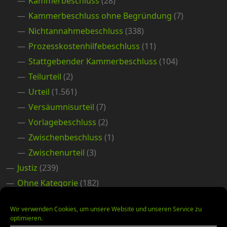
Kammerbeschluss
(28)
Kammerbeschluss ohne Begründung
(7)
Nichtannahmebeschluss
(338)
Prozesskostenhilfebeschluss
(11)
Stattgebender Kammerbeschluss
(104)
Teilurteil
(2)
Urteil
(1.561)
Versäumnisurteil
(7)
Vorlagebeschluss
(2)
Zwischenbeschluss
(1)
Zwischenurteil
(3)
Justiz
(239)
Ohne Kategorie
(182)
Pressemitteilung
(1.199)
Wir verwenden Cookies, um unsere Website und unseren Service zu
Prio
(4.931)
optimieren.