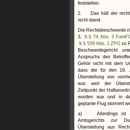
feststellen.
2. Das hält der recht
nicht stand.
Die Rechtsbeschwerde r
3,
§ 74 Abs. 3 Fam
§ 559 Abs. 1 ZPO
zu 
Beschwerdegericht unt
Anspruchs des Betroffe
Gehör nicht mit dem Um
dass die für den 19. 
Überstellung von vornh
war, weil der Überst
Zeitpunkt der Haftanordnu
worden war und in de
geplante Flug storniert 
a) Allerdings ist d
Amtsgerichts zur Dur
Überstellung aus Rech