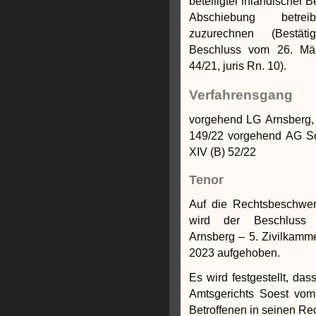
beteiligter inländischer 
Abschiebung betre
zuzurechnen (Bestä
Beschluss vom 26. Mä
44/21, juris Rn. 10).
Verfahrensgang
vorgehend LG Arnsberg, 
149/22
vorgehend AG Soest, 18. Juli 2022, Az: 25
XIV (B) 52/22
Tenor
Auf die Rechtsbeschwer
wird der Beschluss 
Arnsberg – 5. Zivilkamm
2023 aufgehoben.
Es wird festgestellt, da
Amtsgerichts Soest vom
Betroffenen in seinen Rec