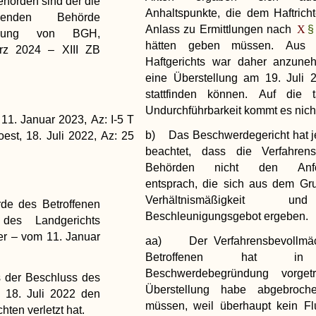
Behörden sind der die
Anhaltspunkte, die dem Haftricht
ibenden Behörde
Anlass zu Ermittlungen nach
§
tigung von BGH,
hätten geben müssen. Aus 
rz 2024 – XIII ZB
Haftgerichts war daher anzune
eine Überstellung am 19. Juli 
stattfinden können. Auf die ta
Undurchführbarkeit kommt es nich
11. Januar 2023, Az: I-5 T
b) Das Beschwerdegericht hat j
beachtet, dass die Verfahren
Behörden nicht den Anfor
entsprach, die sich aus dem Gr
Verhältnismäßigkeit 
de des Betroffenen
Beschleunigungsgebot ergeben.
des Landgerichts
er – vom 11. Januar
aa) Der Verfahrensbevollmäc
Betroffenen hat in
Beschwerdebegründung vorget
ss der Beschluss des
Überstellung habe abgebroch
 18. Juli 2022 den
müssen, weil überhaupt kein Fl
hten verletzt hat.