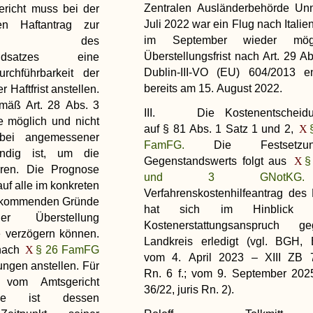
Zentralen Ausländerbehörde Un
ericht muss bei der
Juli 2022 war ein Flug nach Italie
n Haftantrag zur
im September wieder mögl
g des
Überstellungsfrist nach Art. 29 A
grundsatzes eine
Dublin-III-VO (EU) 604/2013 e
chführbarkeit der
bereits am 15. August 2022.
 Haftfrist anstellen.
emäß Art. 28 Abs. 3
III. Die Kostenentscheidu
e möglich und nicht
auf § 81 Abs. 1 Satz 1 und 2,
bei angemessener
FamFG.
Die Festsetzu
ndig ist, um die
Gegenstandswerts folgt aus
§
hren. Die Prognose
und 3 GNotKG.
uf alle im konkreten
Verfahrenskostenhilfeantrag des 
ht kommenden Gründe
hat sich im Hinblick 
er Überstellung
Kostenerstattungsanspruch 
e verzögern können.
Landkreis erledigt (vgl. BGH, 
 nach
§ 26 FamFG
vom 4. April 2023 – XIII ZB 79
lungen anstellen. Für
Rn. 6 f.; vom 9. September 202
 vom Amtsgericht
36/22, juris Rn. 2).
nose ist dessen