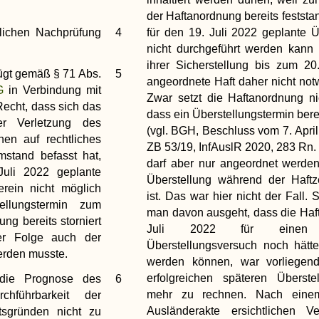
der Haftanordnung bereits feststa
lichen Nachprüfung
4
für den 19. Juli 2022 geplante Ü
nicht durchgeführt werden kann
ihrer Sicherstellung bis zum 20
ügt gemäß § 71 Abs.
5
angeordnete Haft daher nicht not
FG
in Verbindung mit
Zwar setzt die Haftanordnung ni
Recht, dass sich das
dass ein Überstellungstermin berei
er Verletzung des
(vgl. BGH, Beschluss vom 7. April
nen auf rechtliches
ZB 53/19, InfAuslR 2020, 283 Rn. 
stand befasst hat,
darf aber nur angeordnet werde
Juli 2022 geplante
Überstellung während der Haftz
erein nicht möglich
ist. Das war hier nicht der Fall.
ellungstermin zum
man davon ausgeht, dass die Haft
ng bereits storniert
Juli 2022 für einen w
r Folge auch der
Überstellungsversuch noch hätte
werden musste.
werden können, war vorliegend
erfolgreichen späteren Überste
ie Prognose des
6
mehr zu rechnen. Nach eine
chführbarkeit der
Ausländerakte ersichtlichen V
tsgründen nicht zu