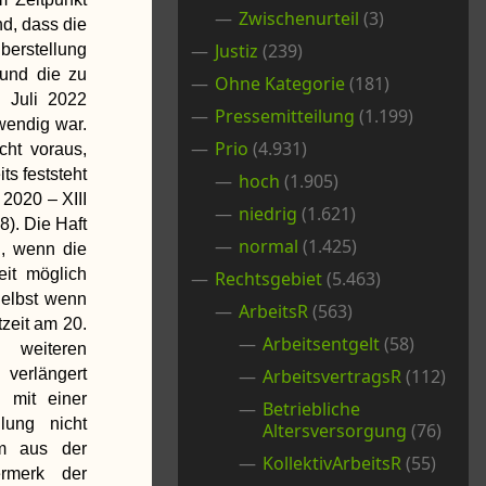
Zwischenurteil
(3)
nd, dass die
Justiz
(239)
berstellung
 und die zu
Ohne Kategorie
(181)
. Juli 2022
Pressemitteilung
(1.199)
wendig war.
Prio
(4.931)
cht voraus,
ts feststeht
hoch
(1.905)
 2020 – XIII
niedrig
(1.621)
8). Die Haft
normal
(1.425)
n, wenn die
eit möglich
Rechtsgebiet
(5.463)
 Selbst wenn
ArbeitsR
(563)
zeit am 20.
Arbeitsentgelt
(58)
eiteren
 verlängert
ArbeitsvertragsR
(112)
 mit einer
Betriebliche
llung nicht
Altersversorgung
(76)
m aus der
KollektivArbeitsR
(55)
ermerk der