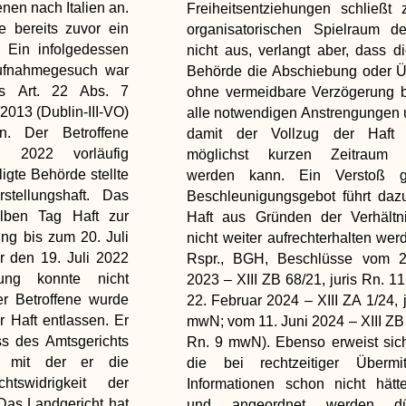
nen nach Italien an.
Freiheitsentziehungen schließt
e bereits zuvor ein
organisatorischen Spielraum d
. Ein infolgedessen
nicht aus, verlangt aber, dass di
 Aufnahmegesuch war
Behörde die Abschiebung oder Ü
es Art. 22 Abs. 7
ohne vermeidbare Verzögerung b
2013 (Dublin-III-VO)
alle notwendigen Anstrengungen 
en. Der Betroffene
damit der Vollzug der Haft 
 2022 vorläufig
möglichst kurzen Zeitraum b
igte Behörde stellte
werden kann. Ein Verstoß 
stellungshaft. Das
Beschleunigungsgebot führt daz
lben Tag Haft zur
Haft aus Gründen der Verhältni
ng bis zum 20. Juli
nicht weiter aufrechterhalten werd
r den 19. Juli 2022
Rspr., BGH, Beschlüsse vom 2
lung konnte nicht
2023 – XIII ZB 68/21, juris Rn. 
er Betroffene wurde
22. Februar 2024 – XIII ZA 1/24, 
 Haft entlassen. Er
mwN; vom 11. Juni 2024 – XIII ZB 
s des Amtsgerichts
Rn. 9 mwN). Ebenso erweist sich
, mit der er die
die bei rechtzeitiger Übermi
htswidrigkeit der
Informationen schon nicht hätt
Das Landgericht hat
und angeordnet werden dü