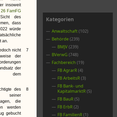
er insoweit
 26 FamFG
Sicht des
Kategorien
hmen, dass
2022 würde
Anwaltschaft
(102)
tsächliche
Behörde
(239)
t an.
BMJV
(239)
edoch nicht
7
BVerwG
(748)
sweise der
Fachbereich
(19)
derungen
undsatz der
FB AgrarR
(4)
und dem
FB ArbeitsR
(3)
FB Bank- und
htigte des
8
KapitalmarktR
(5)
 seiner
FB BauR
(5)
ragen, die
FB ErbR
(2)
en werden
ug gebucht
FB FamilienR
(1)