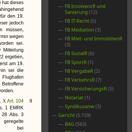
e hat dieses
FB InsolvenzR und
dahingehend
Sanierung
(12)
 für den 19.
FB IT-Recht
(5)
eser jedoch
FB Mediation
(3)
den müssen,
ermin wegen
FB Miet- und ImmobilienR
orden sei.
(3)
 Mitteilung
FB SozialR
(6)
2 ergeben,
FB SportR
(1)
erst am 19.
hin sei die
FB VergabeR
(2)
 Flughafen
FB VerkehrsR
(7)
Betroffene
FB VersicherungsR
(5)
worden.
Notariat
(1)
,
Art. 104
9
Syndikusanw
(3)
Abs. 1 EMRK
. 28 Abs. 3
Gericht
(5.159)
egelte
BAG
(563)
ot bei