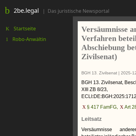
2be.legal
|
Das juristische Newsportal
Versäumnisse a
Startseite
K
Verfahren betei
Robo-Anwältin
1
Abschiebung be
Zivilsenat)
BGH 13. Zivilsenat
|
2025-1
BGH 13. Zivilsenat
,
Besc
XIII ZB 8/23
,
ECLI:DE:BGH:2025:1712
§ 417 FamFG,
Art 
Leitsatz
Versäumnisse ander