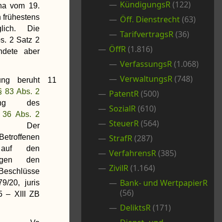
KündigungsR
(122)
na vom 19.
n frühestens
Öff. Dienstrecht
(63)
ich. Die
TarifvertragsR
(36)
bs. 2 Satz 2
ÖffR
(1.816)
ndete aber
VerfassungsR
(1.068)
VerwaltungsR
(748)
ng beruht
11
§ 83 Abs. 2
PatentR
(500)
ng des
SozialR
(610)
 36 Abs. 2
SteuerR
(564)
Der
Betroffenen
StrafR
(287)
auf den
VerfahrensR
(385)
gegen den
ZivilR
(1.164)
Beschlüsse
Bank- und WertpapierR
/20, juris
(56)
5 – XIII ZB
DeliktsR
(171)