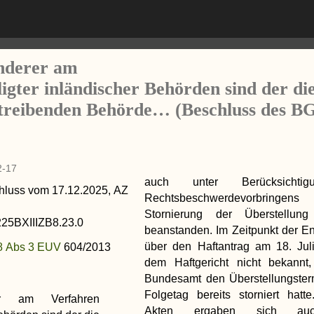
nderer am
ligter inländischer Behörden sind der di
treibenden Behörde…
(Beschluss des B
2-17
auch unter Berücksichti
hluss
vom
17.12.2025
, AZ
Rechtsbeschwerdevorbrin
Stornierung der Überstellun
25BXIIIZB8.23.0
beanstanden. Im Zeitpunkt der E
über den Haftantrag am 18. Jul
28 Abs 3 EUV
604/2013
dem Haftgericht nicht bekannt
Bundesamt den Überstellungster
Folgetag bereits storniert hat
er am Verfahren
Akten ergaben sich au