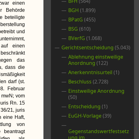
BFH
(564)
 zwar einen
BGH
(1.899)
er Behörde
e beteiligte
BPatG
(455)
berstellung
BSG
(610)
etreibt und
BVerfG
(1.068)
unternimmt,
auf einen
Gerichtsentscheidung
(5.043)
eschränkt
Ablehnung einstweilige
gegen das
Anordnung
(122)
u, dass die
Anerkenntnisurteil
(1)
smäßigkeit
Beschluss
(2.728)
en darf (st.
8. Februar
Einstweilige Anordnung
11 mwN; vom
(50)
juris Rn. 15
Entscheidung
(1)
36/21, juris
EuGH-Vorlage
(39)
 eine Haft,
ttlung von
Gegenstandswertfestsetz
e beantragt
ung im
rfen, als