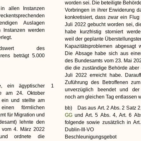
worden sei. Die beteiligte Behörd
in allen Instanzen
Vorbringen in ihrer Erwiderung 
zweckentsprechenden
konkretisiert, dass zwar ein Flug
wendigen Auslagen
Juli 2022 gebucht worden sei, di
en Instanzen werden
habe kurzfristig storniert wer
rlegt.
weil der geplante Überstellungst
Kapazitätsproblemen abgesagt w
ndswert des
Die Absage habe sich aus einer
rens beträgt 5.000
des Bundesamts vom 23. Mai 202
die die zuständige Behörde aber 
Juli 2022 erreicht habe. Darauf
Zuführung des Betroffenen zum
ein ägyptischer
1
unverzüglich beendet und der 
ste am 24. Oktober
noch am gleichen Tag entlassen 
ein und stellte am
inen förmlichen
bb) Das aus Art. 2 Abs. 2 Satz 2
t für Migration und
GG
und Art. 5 Abs. 4, Art. 6 
ndesamt) lehnte den
folgende sowie zusätzlich in Art
d vom 4. März 2022
Dublin-III-VO ger
und ordnete die
Beschleunigungsgeb