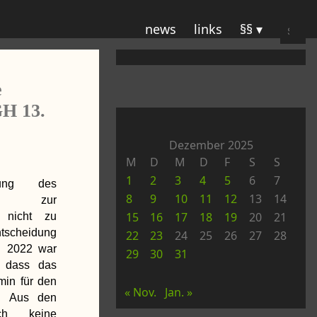
Suche
news
links
§§
nach:
e
GH 13.
Dezember 2025
M
D
M
D
F
S
S
1
2
3
4
5
6
7
gung des
8
9
10
11
12
13
14
gens zur
15
16
17
18
19
20
21
g nicht zu
ntscheidung
22
23
24
25
26
27
28
i 2022 war
29
30
31
, dass das
min für den
« Nov.
Jan. »
te. Aus den
ch keine