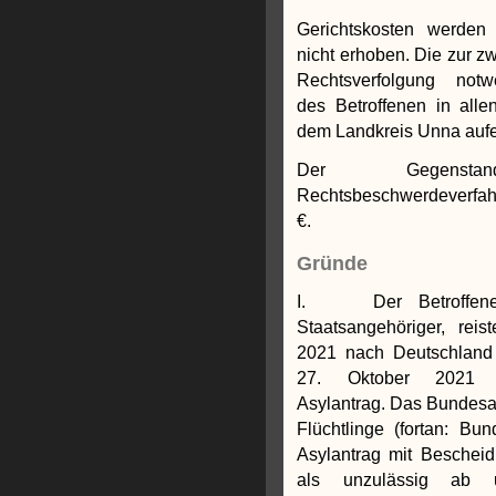
Gerichtskosten werden 
nicht erhoben. Die zur 
Rechtsverfolgung not
des Betroffenen in all
dem Landkreis Unna aufe
Der Gegensta
Rechtsbeschwerdeverfah
€.
Gründe
I. Der Betroffene, 
Staatsangehöriger, rei
2021 nach Deutschland 
27. Oktober 2021 e
Asylantrag. Das Bundesam
Flüchtlinge (fortan: Bu
Asylantrag mit Beschei
als unzulässig ab 