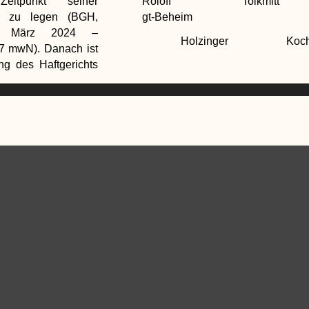
eitpunkt seiner
Roloff Tolkmi
e zu legen (BGH,
gt-Beheim
. März 2024 –
Holzinger Kochend
 7 mwN). Danach ist
ng des Haftgerichts