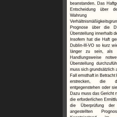
beanstanden. Das Haftg
Entscheidung über de
Wahrun
Verhältnismäßigkeits
Prognose über die Dur
Überstellung innerhalb der
Insofern hat die Haft g
Dublin-III-VO so kurz wi
länger zu sein, als 
Handlungsweise notwe
Überstellung durchzufü
muss sich grundsätzlich a
Fall ernsthaft in Betrac
erstrecken, die d
entgegenstehen oder si
Dazu muss das Gericht
die erforderlichen Ermitt
die Überprüfung der
angestellten Prog