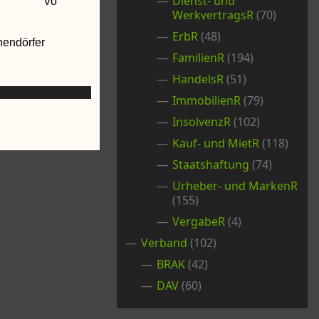
Dienst- und
tt Vo
WerkvertragsR
(70)
ErbR
(48)
örfer
FamilienR
(194)
HandelsR
(51)
ImmobilienR
(79)
InsolvenzR
(102)
Kauf- und MietR
(118)
Staatshaftung
(74)
Urheber- und MarkenR
(155)
VergabeR
(4)
Verband
(102)
BRAK
(42)
DAV
(60)