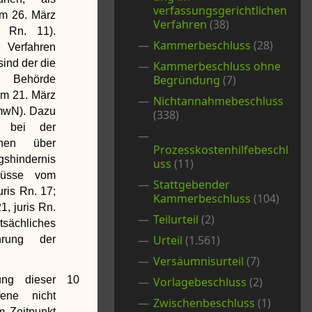
verfassungsgerichtlichen
om 26. März
Verfahren
(38)
 Rn. 11).
Kammerbeschluss
(28)
Verfahren
sind der die
Kammerbeschluss ohne
Begründung
(7)
 Behörde
m 21. März
Nichtannahmebeschluss
 mwN). Dazu
(338)
e bei der
onen über
Prozesskostenhilfebeschl
shindernis
uss
(11)
lüsse vom
Stattgebender
uris Rn. 17;
Kammerbeschluss
(104)
, juris Rn.
Teilurteil
(2)
tsächliches
Urteil
(1.561)
hrung der
Versäumnisurteil
(7)
ng dieser
10
Vorlagebeschluss
(2)
fene nicht
Zwischenbeschluss
(1)
m Zeitpunkt