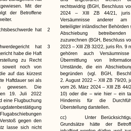
gewiesen. Mit der
rechtswidrig (BGH, Beschluss v
lgt der Betroffene
2024 – XIII ZB 44/21, juris
eiter.
Versäumnisse anderer am 
beteiligter inländischer Behörden 
htsbeschwerde hat
2
Abschiebung betreibenden
zuzurechnen (BGH, Beschluss vo
degericht hat
3
2023 – XIII ZB 32/22, juris Rn. 9
richt habe die Haft
gehören auch Versäumniss
rstellung zu Recht
Übermittlung von Informati
 soweit noch von
Umstände, die ein Abschiebung
die auf das kürzest
begründen (vgl. BGH, Besch
e Haftdauer sei als
2. August 2022 – XIII ZB 79/20, j
hen gewesen. Die
vom 26. März 2024 – XIII ZB 44/21
den 19. Juli 2022
10) oder die – wie hier – ein ta
d eine Flugbuchung
Hindernis für die Durchfü
lugdatenbestätigung
Überstellung darstellen.
 Flugabschiebungen
cc) Unter Berücksichtigu
n Verstoß gegen den
Grundsätze hätte der Betrof
tz lasse sich nicht
inhaftiert werden dürfen, weil zu