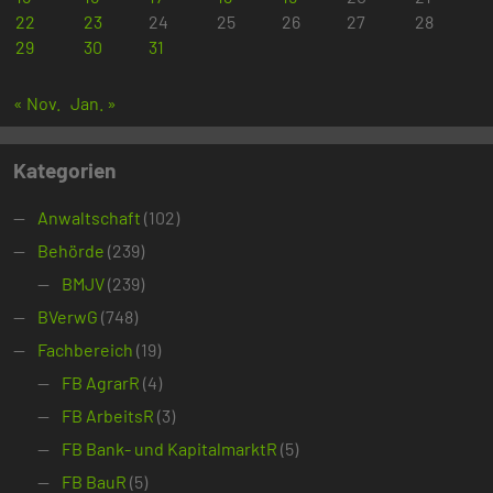
22
23
24
25
26
27
28
29
30
31
« Nov.
Jan. »
Kategorien
Anwaltschaft
(102)
Behörde
(239)
BMJV
(239)
BVerwG
(748)
Fachbereich
(19)
FB AgrarR
(4)
FB ArbeitsR
(3)
FB Bank- und KapitalmarktR
(5)
FB BauR
(5)