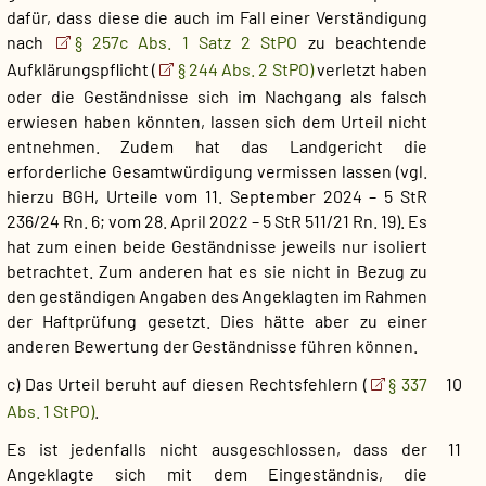
dafür, dass diese die auch im Fall einer Verständigung
nach
§ 257c Abs. 1 Satz 2 StPO
zu beachtende
Aufklärungspflicht (
§ 244 Abs. 2 StPO)
verletzt haben
oder die Geständnisse sich im Nachgang als falsch
erwiesen haben könnten, lassen sich dem Urteil nicht
entnehmen. Zudem hat das Landgericht die
erforderliche Gesamtwürdigung vermissen lassen (vgl.
hierzu BGH, Urteile vom 11. September 2024 – 5 StR
236/24 Rn. 6; vom 28. April 2022 – 5 StR 511/21 Rn. 19). Es
hat zum einen beide Geständnisse jeweils nur isoliert
betrachtet. Zum anderen hat es sie nicht in Bezug zu
den geständigen Angaben des Angeklagten im Rahmen
der Haftprüfung gesetzt. Dies hätte aber zu einer
anderen Bewertung der Geständnisse führen können.
c) Das Urteil beruht auf diesen Rechtsfehlern (
§ 337
10
Abs. 1 StPO)
.
Es ist jedenfalls nicht ausgeschlossen, dass der
11
Angeklagte sich mit dem Eingeständnis, die