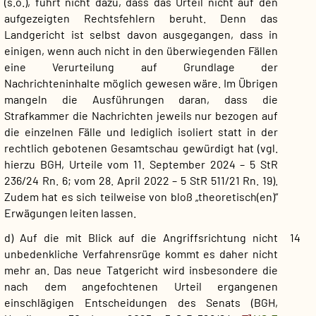
(s.o.), führt nicht dazu, dass das Urteil nicht auf den
aufgezeigten Rechtsfehlern beruht. Denn das
Landgericht ist selbst davon ausgegangen, dass in
einigen, wenn auch nicht in den überwiegenden Fällen
eine Verurteilung auf Grundlage der
Nachrichteninhalte möglich gewesen wäre. Im Übrigen
mangeln die Ausführungen daran, dass die
Strafkammer die Nachrichten jeweils nur bezogen auf
die einzelnen Fälle und lediglich isoliert statt in der
rechtlich gebotenen Gesamtschau gewürdigt hat (vgl.
hierzu BGH, Urteile vom 11. September 2024 – 5 StR
236/24 Rn. 6; vom 28. April 2022 – 5 StR 511/21 Rn. 19).
Zudem hat es sich teilweise von bloß „theoretisch(en)“
Erwägungen leiten lassen.
d) Auf die mit Blick auf die Angriffsrichtung nicht
14
unbedenkliche Verfahrensrüge kommt es daher nicht
mehr an. Das neue Tatgericht wird insbesondere die
nach dem angefochtenen Urteil ergangenen
einschlägigen Entscheidungen des Senats (BGH,