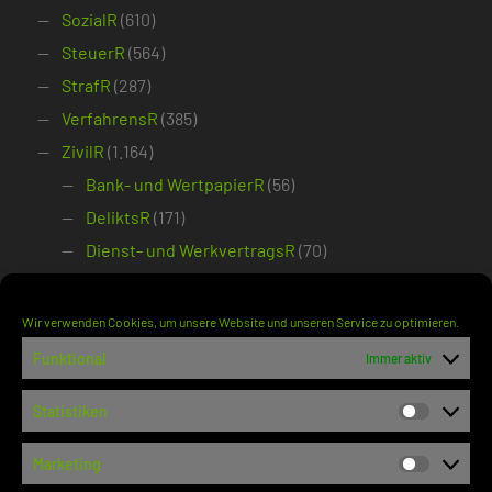
SozialR
(610)
SteuerR
(564)
StrafR
(287)
VerfahrensR
(385)
ZivilR
(1.164)
Bank- und WertpapierR
(56)
DeliktsR
(171)
Dienst- und WerkvertragsR
(70)
ErbR
(48)
FamilienR
(194)
Wir verwenden Cookies, um unsere Website und unseren Service zu optimieren.
HandelsR
(51)
Funktional
Immer aktiv
ImmobilienR
(79)
Statistiken
InsolvenzR
(102)
Statisti
Kauf- und MietR
(118)
Marketing
Marketi
Staatshaftung
(74)