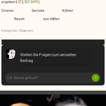
ergeben (
§ 301 StPO)
.
Cirener Gericke Köhler
Resch von Häfen
Kategorien: Allgemein
VR:
Stellen Sie Fragen zum aktuellen
Beitrag