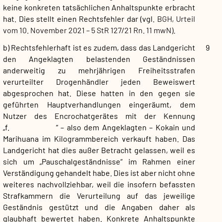
keine konkreten tatsächlichen Anhaltspunkte erbracht
hat. Dies stellt einen Rechtsfehler dar (vgl.
BGH, Urteil
vom 10. November 2021 – 5 StR 127/21 Rn. 11 mwN).
b) Rechtsfehlerhaft ist es zudem, dass das Landgericht
9
den Angeklagten belastenden Geständnissen
anderweitig zu mehrjährigen Freiheitsstrafen
verurteilter Drogenhändler jeden Beweiswert
abgesprochen hat. Diese hatten in den gegen sie
geführten Hauptverhandlungen eingeräumt, dem
Nutzer des Encrochatgerätes mit der Kennung
„f. “ – also dem Angeklagten – Kokain und
Marihuana im Kilogrammbereich verkauft haben. Das
Landgericht hat dies außer Betracht gelassen, weil es
sich um „Pauschalgeständnisse“ im Rahmen einer
Verständigung gehandelt habe. Dies ist aber nicht ohne
weiteres nachvollziehbar, weil die insofern befassten
Strafkammern die Verurteilung auf das jeweilige
Geständnis gestützt und die Angaben daher als
glaubhaft bewertet haben. Konkrete Anhaltspunkte