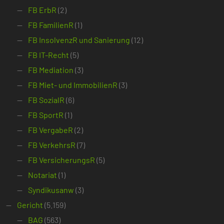
FB ErbR
(2)
FB FamilienR
(1)
FB InsolvenzR und Sanierung
(12)
FB IT-Recht
(5)
FB Mediation
(3)
FB Miet- und ImmobilienR
(3)
FB SozialR
(6)
FB SportR
(1)
FB VergabeR
(2)
FB VerkehrsR
(7)
FB VersicherungsR
(5)
Notariat
(1)
Syndikusanw
(3)
Gericht
(5.159)
BAG
(563)