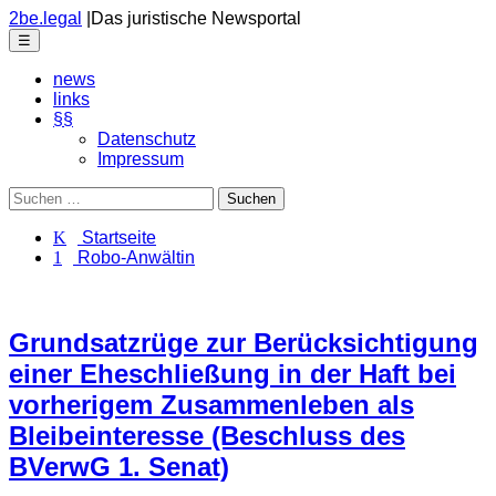
Skip
2be.legal
|
Das juristische Newsportal
to
Menu
☰
the
content
news
links
§§
Datenschutz
Impressum
Suchen
nach:
K Startseite
1 Robo-Anwältin
Grundsatzrüge zur Berücksichtigung
einer Eheschließung in der Haft bei
vorherigem Zusammenleben als
Bleibeinteresse (Beschluss des
BVerwG 1. Senat)