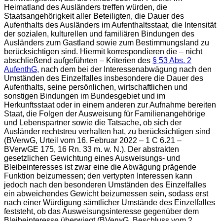
Heimatland des Ausländers treffen würden, die
Staatsangehörigkeit aller Beteiligten, die Dauer des
Aufenthalts des Ausländers im Aufenthaltsstaat, die Intensität
der sozialen, kulturellen und familiären Bindungen des
Ausländers zum Gastland sowie zum Bestimmungsland zu
berücksichtigen sind. Hiermit korrespondieren die – nicht
abschließend aufgeführten – Kriterien des
§ 53 Abs. 2
AufenthG,
nach dem bei der Interessenabwägung nach den
Umständen des Einzelfalles insbesondere die Dauer des
Aufenthalts, seine persönlichen, wirtschaftlichen und
sonstigen Bindungen im Bundesgebiet und im
Herkunftsstaat oder in einem anderen zur Aufnahme bereiten
Staat, die Folgen der Ausweisung für Familienangehörige
und Lebenspartner sowie die Tatsache, ob sich der
Ausländer rechtstreu verhalten hat, zu berücksichtigen sind
(BVerwG, Urteil vom 16. Februar 2022 – 1 C 6.21 –
BVerwGE 175, 16 Rn. 33 m. w. N.). Der abstrakten
gesetzlichen Gewichtung eines Ausweisungs- und
Bleibeinteresses ist zwar eine die Abwägung prägende
Funktion beizumessen; den vertypten Interessen kann
jedoch nach den besonderen Umständen des Einzelfalles
ein abweichendes Gewicht beizumessen sein, sodass erst
nach einer Würdigung sämtlicher Umstände des Einzelfalles
feststeht, ob das Ausweisungsinteresse gegenüber dem
Bleibeinteresse überwiegt (BVerwG, Beschluss vom 2.