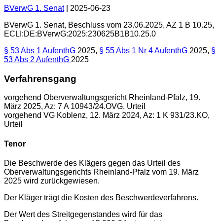
BVerwG 1. Senat
|
2025-06-23
BVerwG 1. Senat
,
Beschluss
vom
23.06.2025
, AZ
1 B 10.25
,
ECLI:DE:BVerwG:2025:230625B1B10.25.0
§ 53 Abs 1 AufenthG
2025,
§ 55 Abs 1 Nr 4 AufenthG
2025,
§
53 Abs 2 AufenthG
2025
Verfahrensgang
vorgehend Oberverwaltungsgericht Rheinland-Pfalz, 19.
März 2025, Az: 7 A 10943/24.OVG, Urteil
vorgehend VG Koblenz, 12. März 2024, Az: 1 K 931/23.KO,
Urteil
Tenor
Die Beschwerde des Klägers gegen das Urteil des
Oberverwaltungsgerichts Rheinland-Pfalz vom 19. März
2025 wird zurückgewiesen.
Der Kläger trägt die Kosten des Beschwerdeverfahrens.
Der Wert des Streitgegenstandes wird für das