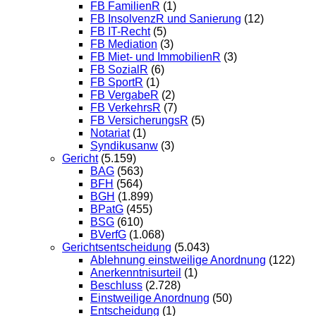
FB FamilienR
(1)
FB InsolvenzR und Sanierung
(12)
FB IT-Recht
(5)
FB Mediation
(3)
FB Miet- und ImmobilienR
(3)
FB SozialR
(6)
FB SportR
(1)
FB VergabeR
(2)
FB VerkehrsR
(7)
FB VersicherungsR
(5)
Notariat
(1)
Syndikusanw
(3)
Gericht
(5.159)
BAG
(563)
BFH
(564)
BGH
(1.899)
BPatG
(455)
BSG
(610)
BVerfG
(1.068)
Gerichtsentscheidung
(5.043)
Ablehnung einstweilige Anordnung
(122)
Anerkenntnisurteil
(1)
Beschluss
(2.728)
Einstweilige Anordnung
(50)
Entscheidung
(1)