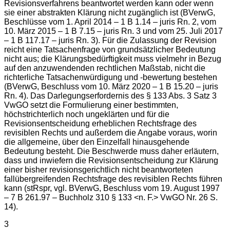
Revisionsverfahrens beantwortet werden kann oder wenn
sie einer abstrakten Klärung nicht zugänglich ist (BVerwG,
Beschlüsse vom 1. April 2014 – 1 B 1.14 – juris Rn. 2, vom
10. März 2015 – 1 B 7.15 – juris Rn. 3 und vom 25. Juli 2017
– 1 B 117.17 – juris Rn. 3). Für die Zulassung der Revision
reicht eine Tatsachenfrage von grundsätzlicher Bedeutung
nicht aus; die Klärungsbedürftigkeit muss vielmehr in Bezug
auf den anzuwendenden rechtlichen Maßstab, nicht die
richterliche Tatsachenwürdigung und -bewertung bestehen
(BVerwG, Beschluss vom 10. März 2020 – 1 B 15.20 – juris
Rn. 4). Das Darlegungserfordernis des § 133 Abs. 3 Satz 3
VwGO setzt die Formulierung einer bestimmten,
höchstrichterlich noch ungeklärten und für die
Revisionsentscheidung erheblichen Rechtsfrage des
revisiblen Rechts und außerdem die Angabe voraus, worin
die allgemeine, über den Einzelfall hinausgehende
Bedeutung besteht. Die Beschwerde muss daher erläutern,
dass und inwiefern die Revisionsentscheidung zur Klärung
einer bisher revisionsgerichtlich nicht beantworteten
fallübergreifenden Rechtsfrage des revisiblen Rechts führen
kann (stRspr, vgl. BVerwG, Beschluss vom 19. August 1997
– 7 B 261.97 – Buchholz 310 § 133 <n. F.> VwGO Nr. 26 S.
14).
3