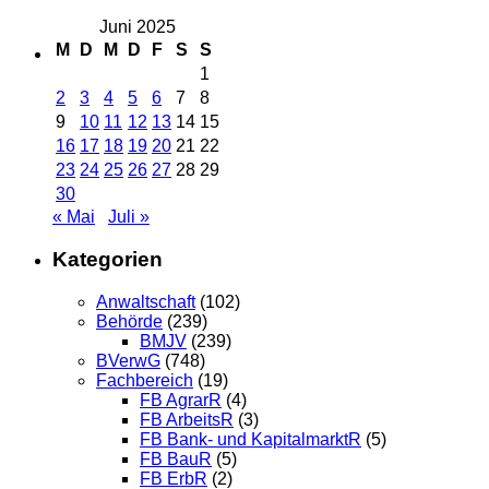
Juni 2025
M
D
M
D
F
S
S
1
2
3
4
5
6
7
8
9
10
11
12
13
14
15
16
17
18
19
20
21
22
23
24
25
26
27
28
29
30
« Mai
Juli »
Kategorien
Anwaltschaft
(102)
Behörde
(239)
BMJV
(239)
BVerwG
(748)
Fachbereich
(19)
FB AgrarR
(4)
FB ArbeitsR
(3)
FB Bank- und KapitalmarktR
(5)
FB BauR
(5)
FB ErbR
(2)