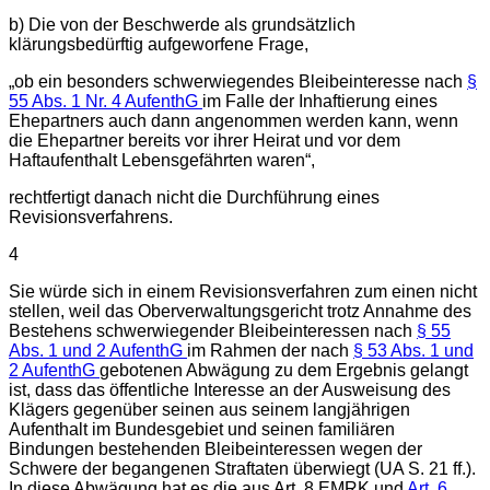
b) Die von der Beschwerde als grundsätzlich
klärungsbedürftig aufgeworfene Frage,
„ob ein besonders schwerwiegendes Bleibeinteresse nach
§
55 Abs. 1 Nr. 4 AufenthG
im Falle der Inhaftierung eines
Ehepartners auch dann angenommen werden kann, wenn
die Ehepartner bereits vor ihrer Heirat und vor dem
Haftaufenthalt Lebensgefährten waren“,
rechtfertigt danach nicht die Durchführung eines
Revisionsverfahrens.
4
Sie würde sich in einem Revisionsverfahren zum einen nicht
stellen, weil das Oberverwaltungsgericht trotz Annahme des
Bestehens schwerwiegender Bleibeinteressen nach
§ 55
Abs. 1 und 2 AufenthG
im Rahmen der nach
§ 53 Abs. 1 und
2 AufenthG
gebotenen Abwägung zu dem Ergebnis gelangt
ist, dass das öffentliche Interesse an der Ausweisung des
Klägers gegenüber seinen aus seinem langjährigen
Aufenthalt im Bundesgebiet und seinen familiären
Bindungen bestehenden Bleibeinteressen wegen der
Schwere der begangenen Straftaten überwiegt (UA S. 21 ff.).
In diese Abwägung hat es die aus Art. 8 EMRK und
Art. 6