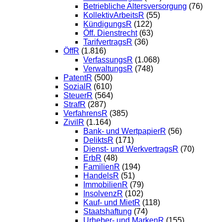
Betriebliche Altersversorgung
(76)
KollektivArbeitsR
(55)
KündigungsR
(122)
Öff. Dienstrecht
(63)
TarifvertragsR
(36)
ÖffR
(1.816)
VerfassungsR
(1.068)
VerwaltungsR
(748)
PatentR
(500)
SozialR
(610)
SteuerR
(564)
StrafR
(287)
VerfahrensR
(385)
ZivilR
(1.164)
Bank- und WertpapierR
(56)
DeliktsR
(171)
Dienst- und WerkvertragsR
(70)
ErbR
(48)
FamilienR
(194)
HandelsR
(51)
ImmobilienR
(79)
InsolvenzR
(102)
Kauf- und MietR
(118)
Staatshaftung
(74)
Urheber- und MarkenR
(155)