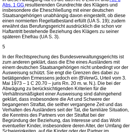
Abs. 1 GG
resultierenden Grundrechte des Klägers und
insbesondere die Eheschließung mit einer deutschen
Staatsangehörigen unabhängig davon eingestellt, ob diese
einen normierten Regeltatbestand erfüllt (UA S. 19); zudem
erwähnt das Berufungsgericht ausdrücklich die schon vor
Haftantritt bestehende Beziehung des Klägers zu seiner
späteren Ehefrau (UA S. 3).
5
In der Rechtsprechung des Bundesverwaltungsgerichts ist
zum anderen geklärt, dass die Ehe eines Ausländers mit
einem deutschen Staatsangehörigen nicht unbedingt vor der
Ausweisung schützt. Sie engt die Grenzen des dabei zu
betätigenden Ermessens jedoch ein (BVerwG, Urteil vom 3.
Mai 1973 – 1 C 20.70 – juris Rn. 20 m. w. N.). Die bei der
Abwägung zu berücksichtigenden Kriterien für die
Verhältnismäßigkeit einer Ausweisung sind dahingehend
geklärt, dass insbesondere die Art und Schwere der
begangenen Straftat, die seither vergangene Zeit und das
Verhalten des Ausländers seit der Tat, die familiäre Situation,
die Kenntnis des Partners von der Straftat bei der
Begründung der Beziehung, das Interesse und das Wohl
eventueller Kinder, insbesondere deren Alter, der Umfang der
Schwierigkeiten, auf die Kinder oder der Partner im