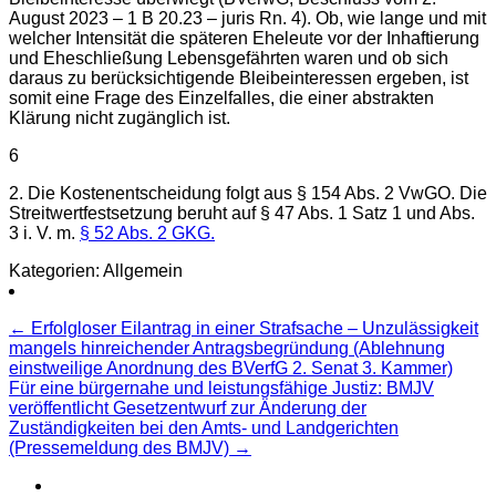
August 2023 – 1 B 20.23 – juris Rn. 4). Ob, wie lange und mit
welcher Intensität die späteren Eheleute vor der Inhaftierung
und Eheschließung Lebensgefährten waren und ob sich
daraus zu berücksichtigende Bleibeinteressen ergeben, ist
somit eine Frage des Einzelfalles, die einer abstrakten
Klärung nicht zugänglich ist.
6
2. Die Kostenentscheidung folgt aus § 154 Abs. 2 VwGO. Die
Streitwertfestsetzung beruht auf § 47 Abs. 1 Satz 1 und Abs.
3 i. V. m.
§ 52 Abs. 2 GKG.
Kategorien: Allgemein
Beitragsnavigation
←
Erfolgloser Eilantrag in einer Strafsache – Unzulässigkeit
mangels hinreichender Antragsbegründung (Ablehnung
einstweilige Anordnung des BVerfG 2. Senat 3. Kammer)
Für eine bürgernahe und leistungsfähige Justiz: BMJV
veröffentlicht Gesetzentwurf zur Änderung der
Zuständigkeiten bei den Amts- und Landgerichten
(Pressemeldung des BMJV)
→