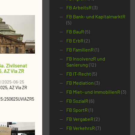
FB ArbeitsR
(3)
FB Bank- und KapitalmarktR
(5)
FB BauR
(5)
FB ErbR
(2)
FB FamilienR
(1)
FB InsolvenzR und
Sanierung
(12)
a. Zivilsenat
, AZ VIa ZR
FB IT-Recht
(5)
|
2025-06-25
FB Mediation
(3)
2025
, AZ
VIa ZR
FB Miet- und ImmobilienR
(3)
25:250625UVIAZR5
FB SozialR
(6)
FB SportR
(1)
FB VergabeR
(2)
FB VerkehrsR
(7)