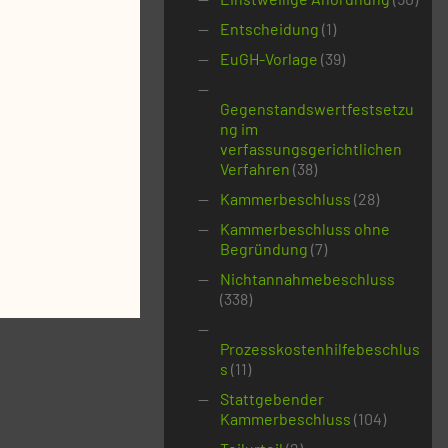
Entscheidung
(1)
EuGH-Vorlage
(39)
Gegenstandswertfestsetzu
ng im
verfassungsgerichtlichen
Verfahren
(38)
Kammerbeschluss
(28)
Kammerbeschluss ohne
Begründung
(7)
Nichtannahmebeschluss
(338)
Prozesskostenhilfebeschlus
s
(11)
Stattgebender
Kammerbeschluss
(104)