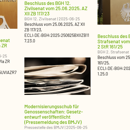
Beschluss des BGH 12.
Zivilsenat vom 25.06.2025, AZ
XII ZB 117/23
BGH 12. Zivilsenat
|
2025-06-25
Beschluss
vom
25.06.2025
, AZ
XII
ZB 117/23
,
ECLI:DE:BGH:2025:250625BXIIZB11
Beschluss des 
senat
Strafsenat vom
7.23.0
a ZR
2 StR 161/25
BGH 2. Strafsenat
6-25
Beschluss
vom
25
VIa ZR
161/25
,
ECLI:DE:BGH:20
5UVIAZR7
1.25.0
Modernisierungsschub für
Genossenschaften: Gesetz­
entwurf veröffentlicht
(Pressemeldung des BMJV)
Pressestelle des BMJV
|
2025-06-25