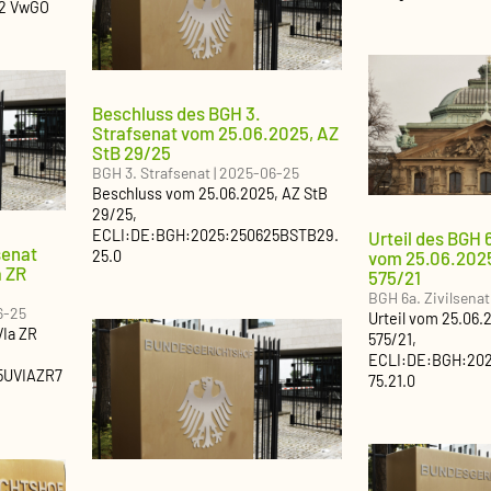
 2 VwGO
Beschluss des BGH 3.
Strafsenat vom 25.06.2025, AZ
StB 29/25
BGH 3. Strafsenat
|
2025-06-25
Beschluss
vom
25.06.2025
, AZ
StB
29/25
,
ECLI:DE:BGH:2025:250625BSTB29.
Urteil des BGH 6
senat
vom 25.06.2025
25.0
a ZR
575/21
BGH 6a. Zivilsenat
6-25
Urteil
vom
25.06.
VIa ZR
575/21
,
ECLI:DE:BGH:20
5UVIAZR7
75.21.0