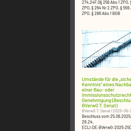
274.24F.0
§ 256 Abs 1 ZPO, 
ZPO, § 264 Nr 2 ZPO, § 559 
ZPO, § 286 Abs 1 BGB
Umstände für die „sich
Kenntnis“ eines Nachb
einer Bau- oder
immissionsschutzrecht
Genehmigung (Beschlu
BVerwG 7. Senat)
BVerwG 7. Senat
|
2025-06-
Beschluss
vom
25.06.2025
29.24
,
ECLI:DE:BVerwG:2025:25