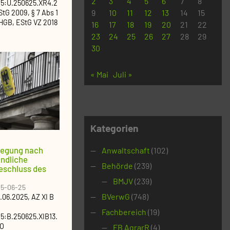
2
3
4
5
6
7
8
5:U.250625.XR4.2
9
10
11
12
13
14
15
EStG 2009, § 7 Abs 1
 HGB, EStG VZ 2018
16
17
18
19
20
21
22
23
24
25
26
27
28
29
30
« Mai
Juli »
Kategorien
legung nach
Anwaltschaft
(102)
ündliche
Behörde
(239)
eschluss des
BMJV
(239)
5-06-25
BVerwG
(748)
.06.2025
, AZ
XI B
Fachbereich
(19)
:B.250625.XIB13.
GO
FB AgrarR
(4)