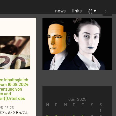
Suchen
news
links
§§
nach:
n inhaltsgleich
 vom 16.09.2024
grenzung von
n und
) (Urteil des
Juni 2025
M
D
M
D
F
S
S
25-06-25
1
2025
, AZ
X R 4/23
,