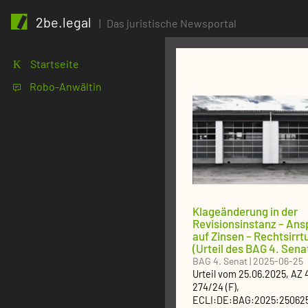
2be.legal
|
Das juristische Newsportal
Startseite
K
Robo-Anwältin
1
Klageänderung in der
Revisionsinstanz – Ans
auf Zinsen – Rechtsirr
(Urteil des BAG 4. Sena
BAG 4. Senat
|
2025-06-25
Urteil
vom
25.06.2025
, AZ
274/24 (F)
,
ECLI:DE:BAG:2025:25062