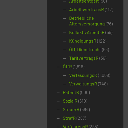
Arbeitsentgelt
(58)
ArbeitsvertragsR
(112)
Betriebliche
Altersversorgung
(76)
KollektivArbeitsR
(55)
KündigungsR
(122)
Öff. Dienstrecht
(63)
TarifvertragsR
(36)
ÖffR
(1.816)
VerfassungsR
(1.068)
VerwaltungsR
(748)
PatentR
(500)
SozialR
(610)
SteuerR
(564)
StrafR
(287)
VerfahrensR
(385)