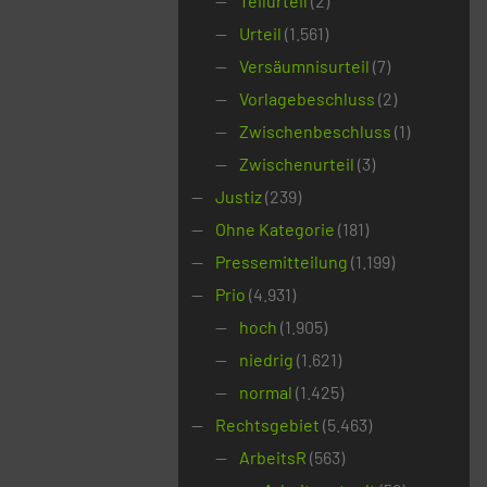
Teilurteil
(2)
Urteil
(1.561)
Versäumnisurteil
(7)
Vorlagebeschluss
(2)
Zwischenbeschluss
(1)
Zwischenurteil
(3)
Justiz
(239)
Ohne Kategorie
(181)
Pressemitteilung
(1.199)
Prio
(4.931)
hoch
(1.905)
niedrig
(1.621)
normal
(1.425)
Rechtsgebiet
(5.463)
ArbeitsR
(563)