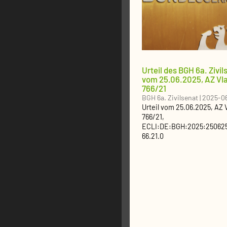
Urteil des BGH 6a. Zivil
vom 25.06.2025, AZ VI
766/21
BGH 6a. Zivilsenat
|
2025-0
Urteil
vom
25.06.2025
, AZ
766/21
,
ECLI:DE:BGH:2025:25062
66.21.0