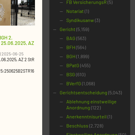
FB VersicherungsR
(5)
Notariat
(1)
Syndikusanw
(3)
Gericht
(5.159)
BGH 2.
BAG
(563)
 25.06.2025, AZ
BFH
(564)
|
2025-06-25
BGH
(1.899)
.06.2025
, AZ
2 StR
BPatG
(455)
25:250625B2STR16
BSG
(610)
BVerfG
(1.068)
Gerichtsentscheidung
(5.043)
Ablehnung einstweilige
Anordnung
(122)
Anerkenntnisurteil
(1)
Beschluss
(2.728)
Einstweilige Anordnung
(50)