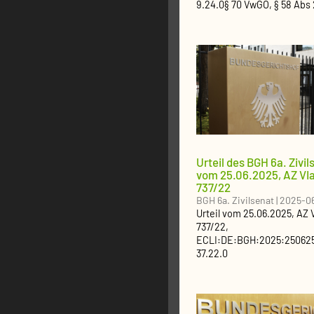
9.24.0
§ 70 VwGO, § 58 Abs
Urteil des BGH 6a. Zivil
vom 25.06.2025, AZ VI
737/22
BGH 6a. Zivilsenat
|
2025-0
Urteil
vom
25.06.2025
, AZ
737/22
,
ECLI:DE:BGH:2025:25062
37.22.0