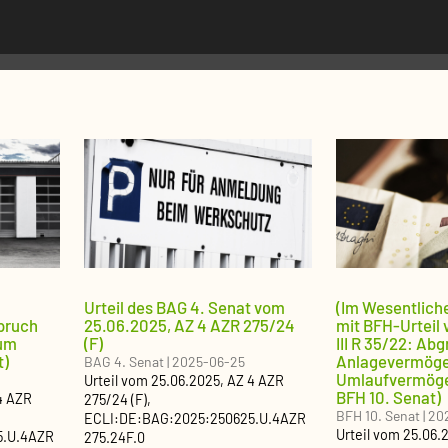
Urteil des BAG 4. Senat vom
(Im Wesentliche
pruch
25.06.2025, AZ 4 AZR 275/24
mit BFH-Urteil
tum
(F)
III R 35/22: Ab
t)
Anlagevermöge
BAG 4. Senat
|
2025-06-25
Umlaufvermögen
Urteil
vom
25.06.2025
, AZ
4 AZR
BFH 10. Senat)
4 AZR
275/24 (F)
,
BFH 10. Senat
|
20
ECLI:DE:BAG:2025:250625.U.4AZR
Urteil
vom
25.06.
5.U.4AZR
275.24F.0