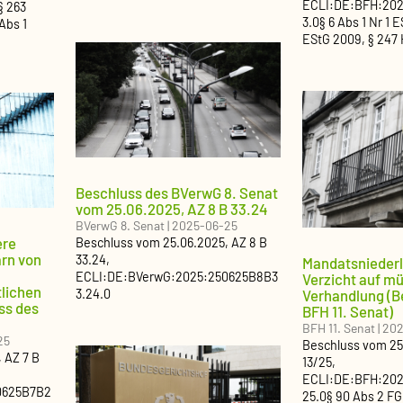
ECLI:DE:BFH:202
§ 263
3.0
§ 6 Abs 1 Nr 1 
Abs 1
EStG 2009, § 247
Beschluss des BVerwG 8. Senat
vom 25.06.2025, AZ 8 B 33.24
BVerwG 8. Senat
|
2025-06-25
ere
Beschluss
vom
25.06.2025
, AZ
8 B
arn von
33.24
,
Mandatsnieder
ECLI:DE:BVerwG:2025:250625B8B3
Verzicht auf m
lichen
Verhandlung (B
3.24.0
ss des
BFH 11. Senat)
BFH 11. Senat
|
202
25
Beschluss
vom
25
, AZ
7 B
13/25
,
ECLI:DE:BFH:2025
0625B7B2
25.0
§ 90 Abs 2 F