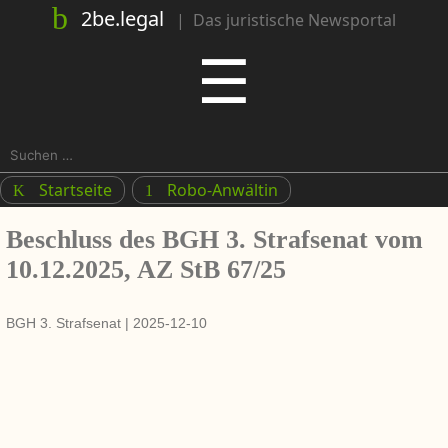
2be.legal
|
Das juristische Newsportal
Menu
☰
Suchen
nach:
Startseite
Robo-Anwältin
K
1
Beschluss des BGH 3. Strafsenat vom
10.12.2025, AZ StB 67/25
BGH 3. Strafsenat
|
2025-12-10