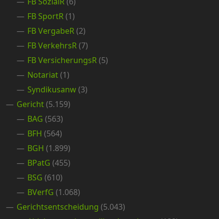
FB SozialR
(6)
FB SportR
(1)
FB VergabeR
(2)
FB VerkehrsR
(7)
FB VersicherungsR
(5)
Notariat
(1)
Syndikusanw
(3)
Gericht
(5.159)
BAG
(563)
BFH
(564)
BGH
(1.899)
BPatG
(455)
BSG
(610)
BVerfG
(1.068)
Gerichtsentscheidung
(5.043)