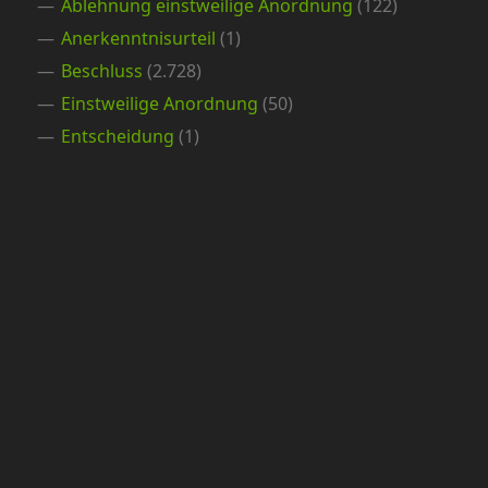
Ablehnung einstweilige Anordnung
(122)
Anerkenntnisurteil
(1)
Beschluss
(2.728)
Einstweilige Anordnung
(50)
Entscheidung
(1)
EuGH-Vorlage
(39)
Gegenstandswertfestsetzung im
verfassungsgerichtlichen Verfahren
(38)
Kammerbeschluss
(28)
Kammerbeschluss ohne Begründung
(7)
Nichtannahmebeschluss
(338)
Prozesskostenhilfebeschluss
(11)
Stattgebender Kammerbeschluss
(104)
Teilurteil
(2)
Urteil
(1.561)
Versäumnisurteil
(7)