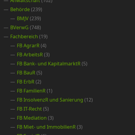
Anwaltschaft
(102)
Behörde
(239)
BMJV
(239)
BVerwG
(748)
Fachbereich
(19)
FB AgrarR
(4)
FB ArbeitsR
(3)
FB Bank- und KapitalmarktR
(5)
FB BauR
(5)
FB ErbR
(2)
FB FamilienR
(1)
FB InsolvenzR und Sanierung
(12)
FB IT-Recht
(5)
FB Mediation
(3)
FB Miet- und ImmobilienR
(3)