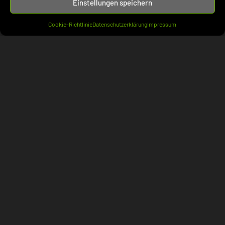
ZivilR
(1.164)
Einstellungen speichern
Bank- und WertpapierR
(56)
Cookie-Richtlinie
Datenschutzerklärung
Impressum
DeliktsR
(171)
Dienst- und WerkvertragsR
(70)
ErbR
(48)
FamilienR
(194)
HandelsR
(51)
ImmobilienR
(79)
InsolvenzR
(102)
Kauf- und MietR
(118)
Staatshaftung
(74)
Urheber- und MarkenR
(155)
VergabeR
(4)
Verband
(102)
BRAK
(42)