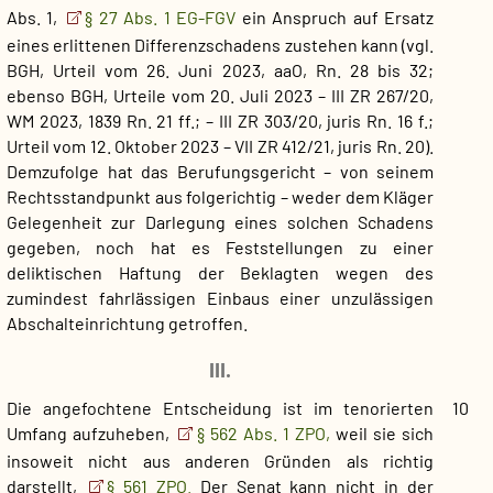
Abs. 1,
§ 27 Abs. 1 EG-FGV
ein Anspruch auf Ersatz
eines erlittenen Differenzschadens zustehen kann (vgl.
BGH, Urteil vom 26. Juni 2023, aaO, Rn. 28 bis 32;
ebenso BGH, Urteile vom 20. Juli 2023 – III ZR 267/20,
WM 2023, 1839 Rn. 21 ff.; – III ZR 303/20, juris Rn. 16 f.;
Urteil vom 12. Oktober 2023 – VII ZR 412/21, juris Rn. 20).
Demzufolge hat das Berufungsgericht – von seinem
Rechtsstandpunkt aus folgerichtig – weder dem Kläger
Gelegenheit zur Darlegung eines solchen Schadens
gegeben, noch hat es Feststellungen zu einer
deliktischen Haftung der Beklagten wegen des
zumindest fahrlässigen Einbaus einer unzulässigen
Abschalteinrichtung getroffen.
III.
Die angefochtene Entscheidung ist im tenorierten
10
Umfang aufzuheben,
§ 562 Abs. 1 ZPO,
weil sie sich
insoweit nicht aus anderen Gründen als richtig
darstellt,
§ 561 ZPO.
Der Senat kann nicht in der