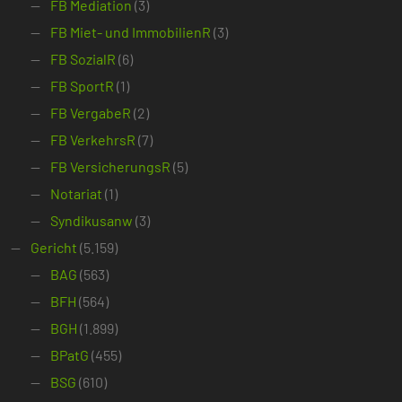
FB Mediation
(3)
FB Miet- und ImmobilienR
(3)
FB SozialR
(6)
FB SportR
(1)
FB VergabeR
(2)
FB VerkehrsR
(7)
FB VersicherungsR
(5)
Notariat
(1)
Syndikusanw
(3)
Gericht
(5.159)
BAG
(563)
BFH
(564)
BGH
(1.899)
BPatG
(455)
BSG
(610)