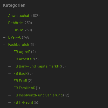
Kategorien
Anwaltschaft
(102)
Behörde
(239)
BMJV
(239)
BVerwG
(748)
Fachbereich
(19)
FB AgrarR
(4)
FB ArbeitsR
(3)
FB Bank- und KapitalmarktR
(5)
FB BauR
(5)
FB ErbR
(2)
FB FamilienR
(1)
FB InsolvenzR und Sanierung
(12)
FB IT-Recht
(5)