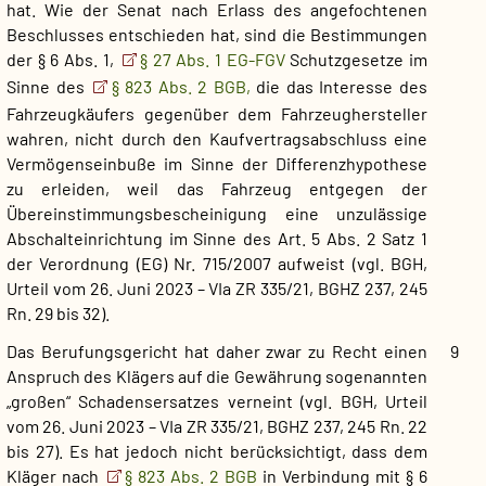
hat. Wie der Senat nach Erlass des angefochtenen
Beschlusses entschieden hat, sind die Bestimmungen
der § 6 Abs. 1,
§ 27 Abs. 1 EG-FGV
Schutzgesetze im
Sinne des
§ 823 Abs. 2 BGB,
die das Interesse des
Fahrzeugkäufers gegenüber dem Fahrzeughersteller
wahren, nicht durch den Kaufvertragsabschluss eine
Vermögenseinbuße im Sinne der Differenzhypothese
zu erleiden, weil das Fahrzeug entgegen der
Übereinstimmungsbescheinigung eine unzulässige
Abschalteinrichtung im Sinne des Art. 5 Abs. 2 Satz 1
der Verordnung (EG) Nr. 715/2007 aufweist (vgl. BGH,
Urteil vom 26. Juni 2023 – VIa ZR 335/21, BGHZ 237, 245
Rn. 29 bis 32).
Das Berufungsgericht hat daher zwar zu Recht einen
9
Anspruch des Klägers auf die Gewährung sogenannten
„großen“ Schadensersatzes verneint (vgl. BGH, Urteil
vom 26. Juni 2023 – VIa ZR 335/21, BGHZ 237, 245 Rn. 22
bis 27). Es hat jedoch nicht berücksichtigt, dass dem
Kläger nach
§ 823 Abs. 2 BGB
in Verbindung mit § 6