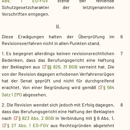
Abs. 1 EG-FGV
stehe der fehlende
Schutzgesetzcharakter der letztgenannten
Vorschriften entgegen.
II.
Diese Erwägungen halten der Überprüfung im
6
Revisionsverfahren nicht in allen Punkten stand.
1. Es begegnet allerdings keinen revisionsrechtlichen
7
Bedenken, dass das Berufungsgericht eine Haftung
der Beklagten aus
§§ 826, 31 BGB
verneint hat. Die
von der Revision dagegen erhobenen Verfahrensrügen
hat der Senat geprüft und nicht für durchgreifend
erachtet. Von einer Begründung wird gemäß
§ 564
Satz 1 ZPO
abgesehen.
2. Die Revision wendet sich jedoch mit Erfolg dagegen,
8
dass das Berufungsgericht eine Haftung der Beklagten
nach
§ 823 Abs. 2 BGB
in Verbindung mit § 6 Abs. 1,
§ 27 Abs. 1 EG-FGV
aus Rechtsgründen abgelehnt