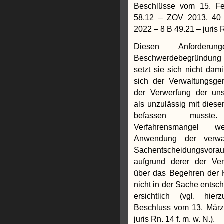
Beschlüsse vom 15. F
58.12 – ZOV 2013, 40
2022 – 8 B 49.21 – juris R
Diesen Anforderu
Beschwerdebegründung 
setzt sie sich nicht dam
sich der Verwaltungsger
der Verwerfung der uns
als unzulässig mit diese
befassen muss
Verfahrensmangel we
Anwendung der verwal
Sachentscheidungsvorau
aufgrund derer der Ver
über das Begehren der 
nicht in der Sache entschi
ersichtlich (vgl. hi
Beschluss vom 13. März
juris Rn. 14 f. m. w. N.).