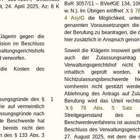
BvR 3057/11 – BVerfGE 134, 106
, 24. April 2025, Az: 8 K
w. N.). Im Übrigen eröffnet
§ 78
4 AsylG
die Möglichkeit, unt
genannten Voraussetzungen die
der Berufung zu beantragen, die d
lägerin gegen die
hier zusätzlich in Anspruch geno
ision im Beschluss
Soweit die Klägerin insoweit gel
tungsgerichtshofs
auch der Zulassungsantra
 verworfen.
Verwaltungsgerichtshof nicht h
 die Kosten des
inhaltlich geprüft worden, 
Nichtzulassungsbeschwerde h
vornherein nicht gestützt werd
Ablehnung des Antrags auf Zul
ssungsgründe des §
1
Berufung wird das Urteil rechtskr
 auf vermeintlich
§ 78 Abs. 5 Satz 2
assungsgründe nach
Streitgegenstand des vor
zte Beschwerde hat
Beschwerdeverfahrens ist ausschl
e bereits nicht den
Beschluss des Verwaltungsgeric
n des § 133 Abs. 3
27. August 2025, mit dem die