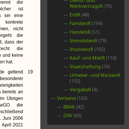
Dienst- und
enennt die
WerkvertragsR
(70)
lcher ist
ErbR
(48)
s sei eine
 konkrete
FamilienR
(194)
men, nicht
HandelsR
(51)
rgeht die
ImmobilienR
(79)
, dass der
Recht die
InsolvenzR
(102)
n und keine
Kauf- und MietR
(118)
en hat.
Staatshaftung
(74)
de geltend
19
Urheber- und MarkenR
besonderer
(155)
wierigkeiten
VergabeR
(4)
s bereits an
Verband
(102)
 Im Übrigen
wGO die
BRAK
(42)
schließend
DAV
(60)
. Juni 2006
. April 2021