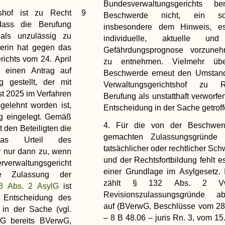
Bundesverwaltungsgerichts b
tshof ist zu Recht
9
Beschwerde nicht, ein so
ass die Berufung
insbesondere dem Hinweis, e
 als unzulässig zu
individuelle, aktuelle und
gerin hat gegen das
Gefährdungsprognose vorzuneh
richts vom 24. April
zu entnehmen. Vielmehr übe
 einen Antrag auf
Beschwerde erneut den Umstand
 gestellt, der mit
Verwaltungsgerichtshof zu 
t 2025 im Verfahren
Berufung als unstatthaft verworfe
gelehnt worden ist,
Entscheidung in der Sache getroff
ng eingelegt. Gemäß
4. Für die von der Beschwer
t den Beteiligten die
gemachten Zulassungsgründe 
as Urteil des
tatsächlicher oder rechtlicher Sch
r nur dann zu, wenn
und der Rechtsfortbildung fehlt e
waltungsgericht
einer Grundlage im Asylgesetz.
e Zulassung der
zählt § 132 Abs. 2 V
8 Abs. 2 AsylG
ist
Revisionszulassungsgründe ab
e Entscheidung des
auf (BVerwG, Beschlüsse vom 28
 in der Sache (vgl.
– 8 B 48.06 – juris Rn. 3, vom 15
G bereits BVerwG,