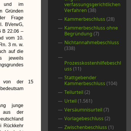
verfassungsgerichtlichen
tzt und im
Verfahren
(38)
en Gründen
der Frage
Kammerbeschluss
(28)
gl. BVerwG,
Kammerbeschluss ohne
6 B 22.06 –
Begründung
(7)
nd vom 10.
Nichtannahmebeschluss
Rn. 3 m. w.
(338)
uch auf die
es jeweils
Prozesskostenhilfebeschl
gsgrundes
uss
(11)
Stattgebender
e von der
15
Kammerbeschluss
(104)
 bedeutsam
Teilurteil
(2)
Urteil
(1.561)
ng junge
Versäumnisurteil
(7)
n aus der
Vorlagebeschluss
(2)
Deutschland
ei Rückkehr
Zwischenbeschluss
(1)