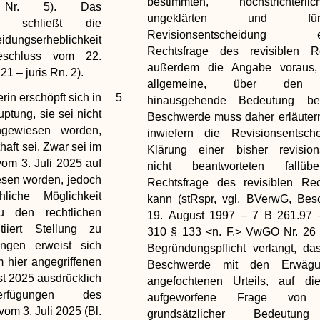
bestimmten, höchstrichter
O
Nr. 5). Das
ungeklärten und f
nis schließt die
Revisionsentscheidung er
dungserheblichkeit
Rechtsfrage des revisiblen 
eschluss vom 22.
außerdem die Angabe voraus,
1 – juris Rn. 2).
allgemeine, über den Ei
in erschöpft sich in
5
hinausgehende Bedeutung bes
ptung, sie sei nicht
Beschwerde muss daher erläuter
ngewiesen worden,
inwiefern die Revisionsentsch
haft sei. Zwar sei im
Klärung einer bisher revisions
om 3. Juli 2025 auf
nicht beantworteten fallüber
esen worden, jedoch
Rechtsfrage des revisiblen Rec
liche Möglichkeit
kann (stRspr, vgl. BVerwG, Bes
u den rechtlichen
19. August 1997 – 7 B 261.97 
iiert Stellung zu
310 § 133 <n. F.> VwGO Nr. 26 
ngen erweist sich
Begründungspflicht verlangt, da
 hier angegriffenen
Beschwerde mit den Erwäg
t 2025 ausdrücklich
angefochtenen Urteils, auf di
fügungen des
aufgeworfene Frage von a
om 3. Juli 2025 (Bl.
grundsätzlicher Bedeutung