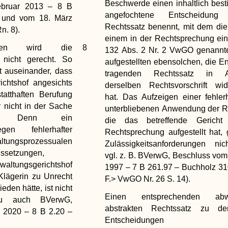
Beschwerde einen inhaltlich best
ebruar 2013 – 8 B
angefochtene Entscheidung 
 und vom 18. März
Rechtssatz benennt, mit dem die
n. 8).
einem in der Rechtsprechung ein
ngen wird die
8
132 Abs. 2 Nr. 2 VwGO genannte
nicht gerecht. So
aufgestellten ebensolchen, die E
it auseinander, dass
tragenden Rechtssatz in 
ichtshof angesichts
derselben Rechtsvorschrift wid
tatthaften Berufung
hat. Das Aufzeigen einer fehler
r nicht in der Sache
unterbliebenen Anwendung der R
te. Denn ein
die das betreffende Gericht
gen fehlerhafter
Rechtsprechung aufgestellt hat,
tungsprozessualen
Zulässigkeitsanforderungen nic
ssetzungen,
vgl. z. B. BVerwG, Beschluss vom
waltungsgerichtshof
1997 – 7 B 261.97 – Buchholz 31
Klägerin zu Unrecht
F.> VwGO Nr. 26 S. 14).
eden hätte, ist nicht
Einen entsprechenden abw
erzu auch BVerwG,
abstrakten Rechtssatz zu den
 2020 – 8 B 2.20 –
Entscheidunge