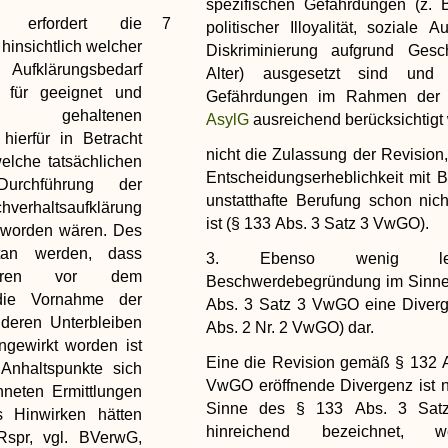
spezifischen Gefährdungen (z. 
e erfordert die
7
politischer Illoyalität, soziale 
 hinsichtlich welcher
Diskriminierung aufgrund Gesc
 Aufklärungsbedarf
Alter) ausgesetzt sind und
 für geeignet und
Gefährdungen im Rahmen de
 gehaltenen
AsylG
ausreichend berücksichtigt
ierfür in Betracht
nicht die Zulassung der Revision,
lche tatsächlichen
Entscheidungserheblichkeit mit Bl
Durchführung der
unstatthafte Berufung schon nich
erhaltsaufklärung
ist (§ 133 Abs. 3 Satz 3 VwGO).
n worden wären. Des
tan werden, dass
3. Ebenso wenig le
ahren vor dem
Beschwerdebegründung im Sinne
 die Vornahme der
Abs. 3 Satz 3 VwGO eine Diverg
 deren Unterbleiben
Abs. 2 Nr. 2 VwGO) dar.
ngewirkt worden ist
Eine die Revision gemäß § 132 A
Anhaltspunkte sich
VwGO eröffnende Divergenz ist 
hneten Ermittlungen
Sinne des § 133 Abs. 3 Sa
 Hinwirken hätten
hinreichend bezeichnet, 
Rspr, vgl. BVerwG,