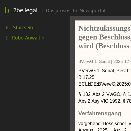
2be.legal
|
Das juristische Newsportal
Nichtzulassung
Startseite
K
gegen Beschluss
Robo-Anwältin
1
wird (Beschluss
BVerwG 1. Senat
|
2025-12-
BVerwG 1. Senat
,
Beschl
B 17.25
,
ECLI:DE:BVerwG:2025:0
§ 132 Abs 2 VwGO, § 1
Abs 2 AsylVfG 1992, § 7
Verfahrensgang
vorgehend Hessischer Ve
August 2025, Az: 2 