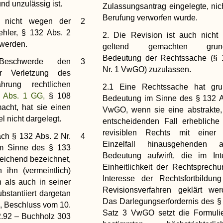
nd unzulässig ist.
Zulassungsantrag eingelegte, nich
Berufung verworfen wurde.
 nicht wegen der
2
ehler, § 132 Abs. 2
2. Die Revision ist auch nicht
 werden.
geltend gemachten grunds
Bedeutung der Rechtssache (§ 
eschwerde den
3
Nr. 1 VwGO) zuzulassen.
er Verletzung des
rung rechtlichen
2.1 Eine Rechtssache hat grun
3 Abs. 1 GG,
§ 108
Bedeutung im Sinne des § 132 A
cht, hat sie einen
VwGO, wenn sie eine abstrakte,
 nicht dargelegt.
entscheidenden Fall erhebliche
revisiblen Rechts mit einer
ch § 132 Abs. 2 Nr.
4
Einzelfall hinausgehenden a
m Sinne des § 133
Bedeutung aufwirft, die im Int
eichend bezeichnet,
Einheitlichkeit der Rechtsprech
ihn (vermeintlich)
Interesse der Rechtsfortbildun
 als auch in seiner
Revisionsverfahren geklärt we
bstantiiert dargetan
Das Darlegungserfordernis des §
G, Beschluss vom 10.
Satz 3 VwGO setzt die Formulie
.92 – Buchholz 303