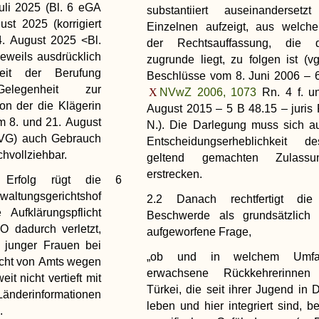
li 2025 (Bl. 6 eGA
substantiiert auseinanderse
t 2025 (korrigiert
Einzelnen aufzeigt, aus welch
. August 2025 <Bl.
der Rechtsauffassung, die 
eweils ausdrücklich
zugrunde liegt, zu folgen ist (v
keit der Berufung
Beschlüsse vom 8. Juni 2006 – 
legenheit zur
NVwZ 2006, 1073
Rn. 4 f. u
on der die Klägerin
August 2015 – 5 B 48.15 – juris 
om 8. und 21. August
N.). Die Darlegung muss sich a
OVG) auch Gebrauch
Entscheidungserheblichkeit d
chvollziehbar.
geltend gemachten Zulassun
erstrecken.
Erfolg rügt die
6
ltungsgerichtshof
2.2 Danach rechtfertigt di
 Aufklärungspflicht
Beschwerde als grundsätzlich
 dadurch verletzt,
aufgeworfene Frage,
 junger Frauen bei
„ob und in welchem Umfa
icht von Amts wegen
erwachsene Rückkehrerinne
it nicht vertieft mit
Türkei, die seit ihrer Jugend in 
informationen
leben und hier integriert sind, b
.