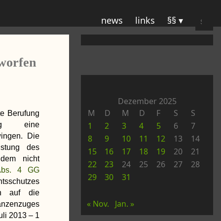
Suche
news
links
§§
nach:
rworfen
Dezember 2025
M
D
M
D
F
S
S
te Berufung
ag eine
1
2
3
4
5
6
7
ingen. Die
8
9
10
11
12
13
14
istung des
15
16
17
18
19
20
21
 dem nicht
22
23
24
25
26
27
28
Abs. 4 GG
29
30
31
htsschutzes
ch auf die
« Nov.
Jan. »
tanzenzuges
uli 2013 – 1