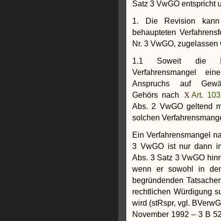
Satz 3 VwGO entspricht u
1. Die Revision kann
behaupteten Verfahrensf
Nr. 3 VwGO, zugelassen
1.1 Soweit die B
Verfahrensmangel ein
Anspruchs auf Gewäh
Gehörs nach
Art. 10
Abs. 2 VwGO geltend ma
solchen Verfahrensmangel
Ein Verfahrensmangel na
3 VwGO ist nur dann i
Abs. 3 Satz 3 VwGO hinr
wenn er sowohl in den 
begründenden Tatsachen
rechtlichen Würdigung su
wird (stRspr, vgl. BVerw
November 1992 – 3 B 52