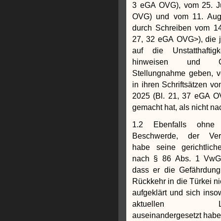
3 eGA OVG), vom 25. Ju
OVG) und vom 11. Augus
durch Schreiben vom 14
27, 32 eGA OVG>), die j
auf die Unstatthaftig
hinweisen und Ge
Stellungnahme geben, v
in ihren Schriftsätzen v
2025 (Bl. 21, 37 eGA 
gemacht hat, als nicht na
1.2 Ebenfalls ohne 
Beschwerde, der Verwa
habe seine gerichtliche
nach § 86 Abs. 1 VwGO
dass er die Gefährdung
Rückkehr in die Türkei n
aufgeklärt und sich insowe
aktuellen Länder
auseinandergesetzt habe