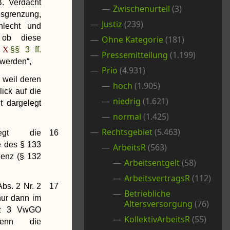
B. Verdacht
Zwischenurteil
(3)
Ausgrenzung,
Justiz
(239)
hlecht und
 ob diese
Ohne Kategorie
(181)
r
§§ 3 ff.
Pressemitteilung
(1.199)
 werden“,
Prio
(4.931)
 weil deren
hoch
(1.905)
ick auf die
niedrig
(1.621)
t dargelegt
normal
(1.425)
Rechtsgebiet
(5.463)
gt die
16
 des § 133
ArbeitsR
(563)
enz (§ 132
Arbeitsentgelt
(58)
ArbeitsvertragsR
(112)
bs. 2 Nr. 2
17
Betriebliche
nur dann im
Altersversorgung
(76)
tz 3 VwGO
KollektivArbeitsR
(55)
wenn die