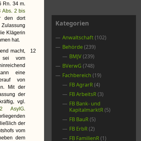
 Rn. 34 m.
 Abs. 2 bis
er den dort
Kategorien
 Zulassung
ie Klägerin
Anwaltschaft
(102)
mmen hat.
Behörde
(239)
tend macht,
12
BMJV
(239)
g sei vom
BVerwG
(748)
inreichend
kann eine
Fachbereich
(19)
ierauf von
FB AgrarR
(4)
en. Mit der
FB ArbeitsR
(3)
assung der
äftig, vgl.
FB Bank- und
 AsylG.
KapitalmarktR
(5)
liegenden
FB BauR
(5)
ießlich der
FB ErbR
(2)
htshofs vom
FB FamilienR
(1)
 neben dem