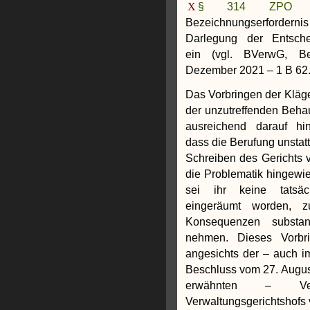
§ 314 ZP
Bezeichnungserforder
Darlegung der Entschei
ein (vgl. BVerwG, B
Dezember 2021 – 1 B 62.2
Das Vorbringen der Kläger
der unzutreffenden Behau
ausreichend darauf hi
dass die Berufung unstatt
Schreiben des Gerichts v
die Problematik hingewi
sei ihr keine tatsäch
eingeräumt worden, z
Konsequenzen substant
nehmen. Dieses Vorbri
angesichts der – auch im
Beschluss vom 27. Augus
erwähnten – Ver
Verwaltungsgerichtshofs v