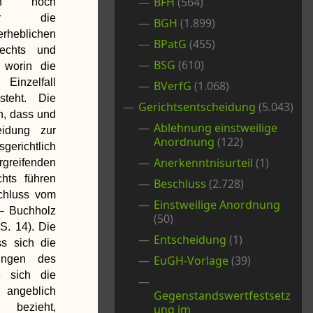
BFH
(564)
lich noch
ür die
BGH
(1.899)
heblichen
BPatG
(455)
Rechts und
BSG
(610)
 worin die
nzelfall
BVerfG
(1.068)
teht. Die
Gerichtsentscheidung
(5.043)
n, dass und
Ablehnung einstweilige
eidung zur
Anordnung
(122)
gerichtlich
Anerkenntnisurteil
(1)
greifenden
hts führen
Beschluss
(2.728)
chluss vom
Einstweilige Anordnung
– Buchholz
(50)
S. 14). Die
Entscheidung
(1)
ss sich die
ungen des
EuGH-Vorlage
(39)
e sich die
ngeblich
Gegenstandswertfestsetz
 bezieht,
ung im