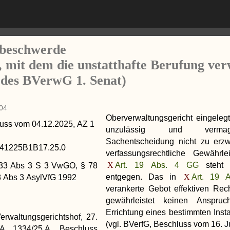
sbeschwerde
, mit dem die unstatthafte Berufung ve
 des BVerwG 1. Senat)
04
Oberverwaltungsgericht eingeleg
uss
vom
04.12.2025
, AZ
1
unzulässig und verm
Sachentscheidung nicht zu erzw
41225B1B17.25.0
verfassungsrechtliche Gewährle
Art. 19 Abs. 4 GG
steht
33 Abs 3 S 3 VwGO, § 78
entgegen. Das in
Art. 19 
8 Abs 3 AsylVfG 1992
verankerte Gebot effektiven Rec
gewährleistet keinen Anspru
Errichtung eines bestimmten Ins
rwaltungsgerichtshof, 27.
(vgl. BVerfG, Beschluss vom 16. J
A 1334/25.A, Beschluss