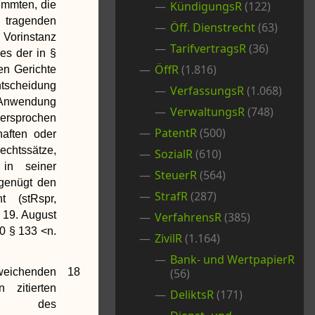
immten, die
KündigungsR
(122)
tragenden
Öff. Dienstrecht
(63)
 Vorinstanz
TarifvertragsR
(36)
es der in §
ÖffR
(1.816)
n Gerichte
ntscheidung
VerfassungsR
(1.068)
Anwendung
VerwaltungsR
(748)
ersprochen
PatentR
(500)
haften oder
echtssätze,
SozialR
(610)
 in seiner
SteuerR
(564)
 genügt den
StrafR
(287)
ht (stRspr,
 19. August
VerfahrensR
(385)
0 § 133 <n.
ZivilR
(1.164)
Bank- und WertpapierR
eichenden
18
(56)
 zitierten
DeliktsR
(171)
n des