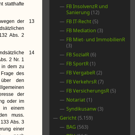
t statthafte
FB InsolvenzR und
Sanierung
(12)
FB IT-Recht
(5)
 wegen der
13
ätzlichen
FB Mediation
(3)
132 Abs. 2
FB Miet- und ImmobilienR
(3)
dsätzliche
14
FB SozialR
(6)
bs. 2 Nr. 1
FB SportR
(1)
 in dem zu
FB VergabeR
(2)
 Frage des
 über den
FB VerkehrsR
(7)
llgemeinen
FB VersicherungsR
(5)
eresse der
Notariat
(1)
ung oder im
g in einem
Syndikusanw
(3)
rden muss.
Gericht
(5.159)
 133 Abs. 3
BAG
(563)
rung einer