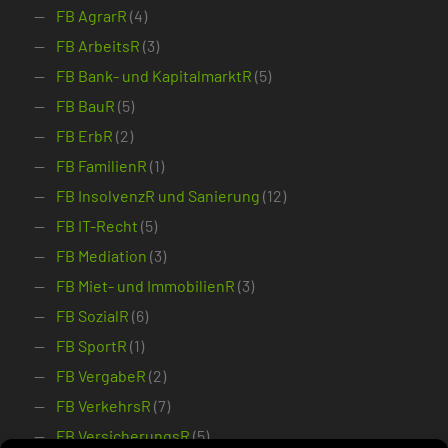
FB AgrarR
(4)
FB ArbeitsR
(3)
FB Bank- und KapitalmarktR
(5)
FB BauR
(5)
FB ErbR
(2)
FB FamilienR
(1)
FB InsolvenzR und Sanierung
(12)
FB IT-Recht
(5)
FB Mediation
(3)
FB Miet- und ImmobilienR
(3)
FB SozialR
(6)
FB SportR
(1)
FB VergabeR
(2)
FB VerkehrsR
(7)
FB VersicherungsR
(5)