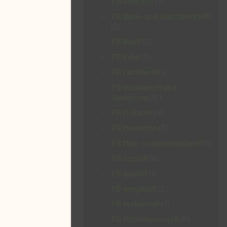
FB ArbeitsR
(3)
FB Bank- und KapitalmarktR
(5)
FB BauR
(5)
FB ErbR
(2)
FB FamilienR
(1)
FB InsolvenzR und
Sanierung
(12)
FB IT-Recht
(5)
FB Mediation
(3)
FB Miet- und ImmobilienR
(3)
FB SozialR
(6)
FB SportR
(1)
FB VergabeR
(2)
FB VerkehrsR
(7)
FB VersicherungsR
(5)