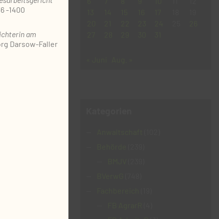
6
7
8
9
10
11
12
36 -1400
13
14
15
16
17
18
19
20
21
22
23
24
25
26
ichterin am
27
28
29
30
31
örg Darsow-Faller
« Juni
Aug. »
Kategorien
Anwaltschaft
(102)
Behörde
(239)
BMJV
(239)
BVerwG
(748)
Fachbereich
(19)
FB AgrarR
(4)