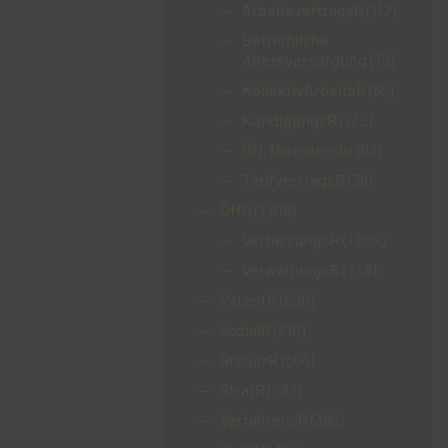
ArbeitsvertragsR
(112)
Betriebliche
Altersversorgung
(76)
KollektivArbeitsR
(55)
KündigungsR
(122)
Öff. Dienstrecht
(63)
TarifvertragsR
(36)
ÖffR
(1.816)
VerfassungsR
(1.068)
VerwaltungsR
(748)
PatentR
(500)
SozialR
(610)
SteuerR
(564)
StrafR
(287)
VerfahrensR
(385)