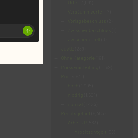
Urteil
(1.561)
Versäumnisurteil
(7)
Vorlagebeschluss
(2)
Zwischenbeschluss
(1)
Zwischenurteil
(3)
Justiz
(239)
Ohne Kategorie
(181)
Pressemitteilung
(1.199)
Prio
(4.931)
hoch
(1.905)
niedrig
(1.621)
normal
(1.425)
Rechtsgebiet
(5.463)
ArbeitsR
(563)
Arbeitsentgelt
(58)