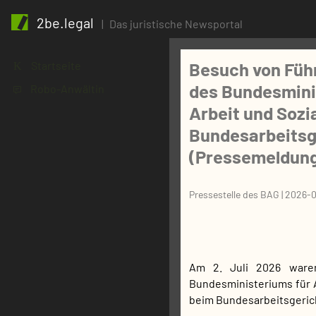
2be.legal
|
Das juristische Newsportal
Besuch von Füh
Startseite
K
des Bundesmini
Robo-Anwältin
1
Arbeit und Sozi
Bundesarbeitsg
(Pressemeldung
Pressestelle des BAG
|
2026-0
Am 2. Juli 2026 ware
Bundesministeriums für A
beim Bundesarbeitsgeric