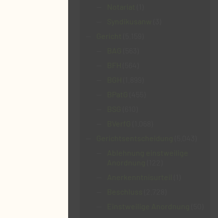
Notariat
(1)
Syndikusanw
(3)
Gericht
(5.159)
BAG
(563)
BFH
(564)
BGH
(1.899)
BPatG
(455)
BSG
(610)
BVerfG
(1.068)
Gerichtsentscheidung
(5.043)
Ablehnung einstweilige
Anordnung
(122)
Anerkenntnisurteil
(1)
Beschluss
(2.728)
Einstweilige Anordnung
(50)