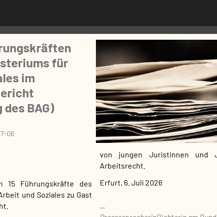
rungskräften
steriums für
ales im
ericht
 des BAG)
7-06
von jungen Juristinnen und J
Arbeitsrecht.
Erfurt, 6. Juli 2026
n 15 Führungskräfte des
rbeit und Soziales zu Gast
ht.
Pressesprecherin
Richterin am Bund