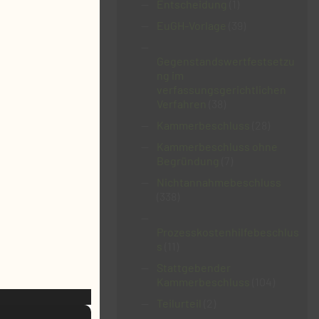
Entscheidung
(1)
EuGH-Vorlage
(39)
Gegenstandswertfestsetzu
ng im
verfassungsgerichtlichen
Verfahren
(38)
Kammerbeschluss
(28)
Kammerbeschluss ohne
Begründung
(7)
Nichtannahmebeschluss
(338)
Prozesskostenhilfebeschlus
s
(11)
Stattgebender
Kammerbeschluss
(104)
Teilurteil
(2)