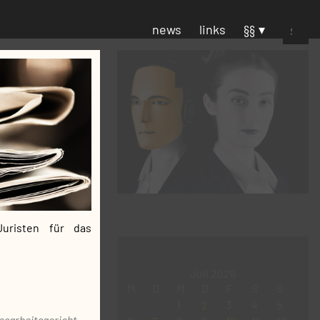
Suchen
news
links
§§
nach:
uristen für das
Juli 2026
M
D
M
D
F
S
S
1
2
3
4
5
esarbeitsgericht