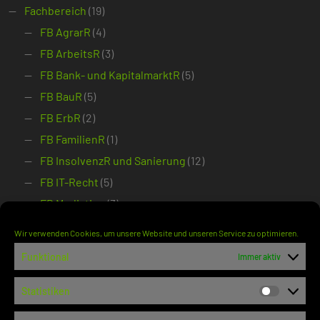
Fachbereich
(19)
FB AgrarR
(4)
FB ArbeitsR
(3)
FB Bank- und KapitalmarktR
(5)
FB BauR
(5)
FB ErbR
(2)
FB FamilienR
(1)
FB InsolvenzR und Sanierung
(12)
FB IT-Recht
(5)
FB Mediation
(3)
FB Miet- und ImmobilienR
(3)
Wir verwenden Cookies, um unsere Website und unseren Service zu optimieren.
FB SozialR
(6)
Funktional
Immer aktiv
FB SportR
(1)
FB VergabeR
(2)
Statistiken
Statisti
FB VerkehrsR
(7)