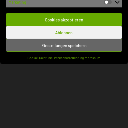
Marketing
Marketi
FB VersicherungsR
(5)
Notariat
(1)
Cookies akzeptieren
Syndikusanw
(3)
Gericht
(5.159)
Ablehnen
BAG
(563)
Einstellungen speichern
BFH
(564)
BGH
(1.899)
Cookie-Richtlinie
Datenschutzerklärung
Impressum
BPatG
(455)
BSG
(610)
BVerfG
(1.068)
Gerichtsentscheidung
(5.043)
Ablehnung einstweilige Anordnung
(122)
Anerkenntnisurteil
(1)
Beschluss
(2.728)
Einstweilige Anordnung
(50)