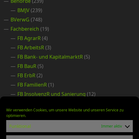
Behörde
(239)
BMJV
(239)
BVerwG
(748)
Fachbereich
(19)
FB AgrarR
(4)
FB ArbeitsR
(3)
FB Bank- und KapitalmarktR
(5)
FB BauR
(5)
FB ErbR
(2)
FB FamilienR
(1)
FB InsolvenzR und Sanierung
(12)
FB IT-Recht
(5)
Wir verwenden Cookies, um unsere Website und unseren Service zu
FB Mediation
(3)
optimieren.
FB Miet- und ImmobilienR
(3)
Funktional
Immer aktiv
FB SozialR
(6)