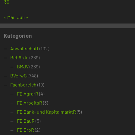
30
« Mai
Juli »
Kategorien
Anwaltschaft
(102)
Behörde
(239)
BMJV
(239)
BVerwG
(748)
Fachbereich
(19)
FB AgrarR
(4)
FB ArbeitsR
(3)
FB Bank- und KapitalmarktR
(5)
FB BauR
(5)
FB ErbR
(2)