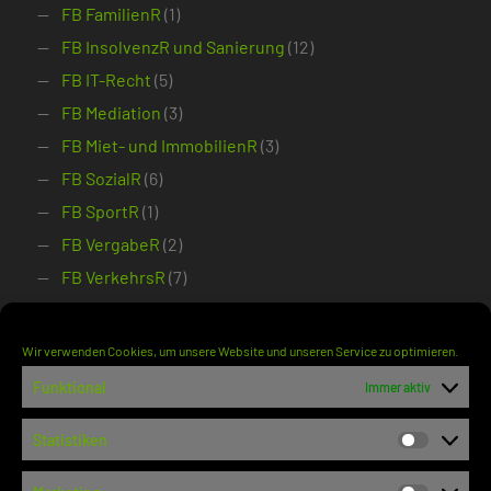
FB FamilienR
(1)
FB InsolvenzR und Sanierung
(12)
FB IT-Recht
(5)
FB Mediation
(3)
FB Miet- und ImmobilienR
(3)
FB SozialR
(6)
FB SportR
(1)
FB VergabeR
(2)
FB VerkehrsR
(7)
FB VersicherungsR
(5)
Notariat
(1)
Wir verwenden Cookies, um unsere Website und unseren Service zu optimieren.
Syndikusanw
(3)
Funktional
Immer aktiv
Gericht
(5.159)
Statistiken
BAG
(563)
Statisti
BFH
(564)