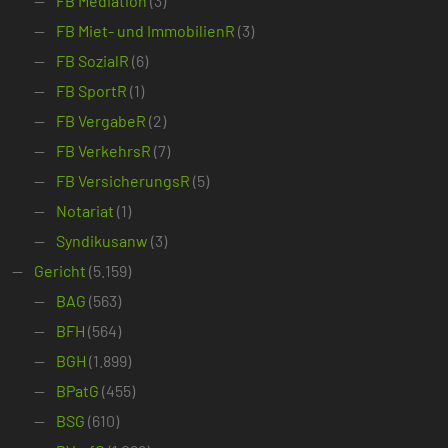
FB Mediation
(3)
FB Miet- und ImmobilienR
(3)
FB SozialR
(6)
FB SportR
(1)
FB VergabeR
(2)
FB VerkehrsR
(7)
FB VersicherungsR
(5)
Notariat
(1)
Syndikusanw
(3)
Gericht
(5.159)
BAG
(563)
BFH
(564)
BGH
(1.899)
BPatG
(455)
BSG
(610)