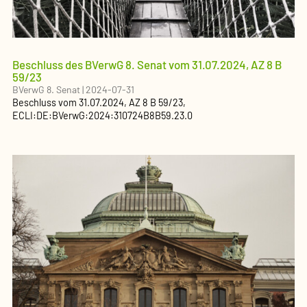
Beschluss des BVerwG 8. Senat vom 31.07.2024, AZ 8 B
59/23
BVerwG 8. Senat
|
2024-07-31
Beschluss
vom
31.07.2024
, AZ
8 B 59/23
,
ECLI:DE:BVerwG:2024:310724B8B59.23.0