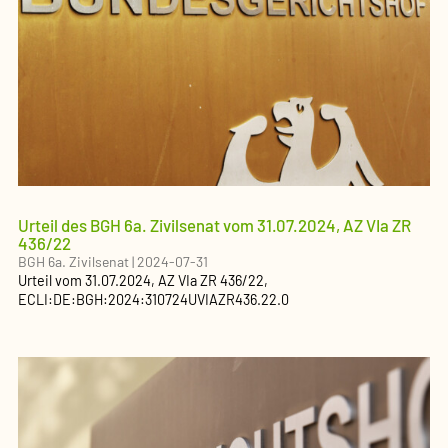
Urteil des BGH 6a. Zivilsenat vom 31.07.2024, AZ VIa ZR
436/22
BGH 6a. Zivilsenat
|
2024-07-31
Urteil
vom
31.07.2024
, AZ
VIa ZR 436/22
,
ECLI:DE:BGH:2024:310724UVIAZR436.22.0