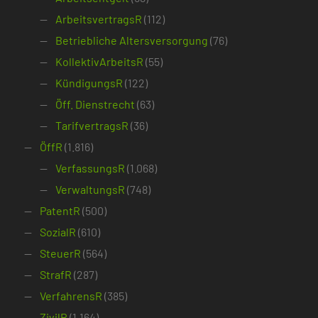
ArbeitsvertragsR
(112)
Betriebliche Altersversorgung
(76)
KollektivArbeitsR
(55)
KündigungsR
(122)
Öff. Dienstrecht
(63)
TarifvertragsR
(36)
ÖffR
(1.816)
VerfassungsR
(1.068)
VerwaltungsR
(748)
PatentR
(500)
SozialR
(610)
SteuerR
(564)
StrafR
(287)
VerfahrensR
(385)
ZivilR
(1.164)