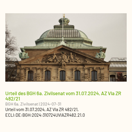
Urteil des BGH 6a. Zivilsenat vom 31.07.2024, AZ VIa ZR
482/21
BGH 6a. Zivilsenat
|
2024-07-31
Urteil
vom
31.07.2024
, AZ
VIa ZR 482/21
,
ECLI:DE:BGH:2024:310724UVIAZR482.21.0