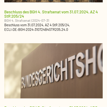
Beschluss des BGH 4. Strafsenat vom 31.07.2024, AZ 4
StR 205/24
BGH 4. Strafsenat
|
2024-07-31
Beschluss
vom
31.07.2024
, AZ
4 StR 205/24
,
ECLI:DE:BGH:2024:310724B4STR205.24.0