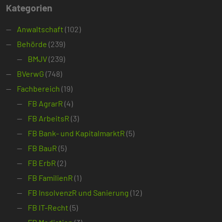
Kategorien
Anwaltschaft
(102)
Behörde
(239)
BMJV
(239)
BVerwG
(748)
Fachbereich
(19)
FB AgrarR
(4)
FB ArbeitsR
(3)
FB Bank- und KapitalmarktR
(5)
FB BauR
(5)
FB ErbR
(2)
FB FamilienR
(1)
FB InsolvenzR und Sanierung
(12)
FB IT-Recht
(5)