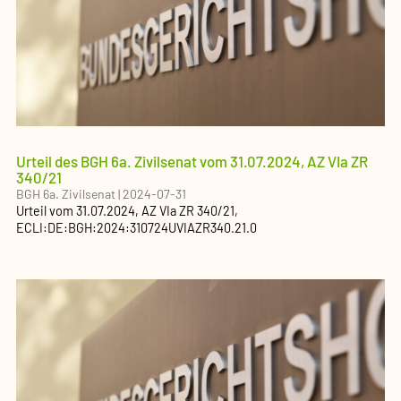
Urteil des BGH 6a. Zivilsenat vom 31.07.2024, AZ VIa ZR
340/21
BGH 6a. Zivilsenat
|
2024-07-31
Urteil
vom
31.07.2024
, AZ
VIa ZR 340/21
,
ECLI:DE:BGH:2024:310724UVIAZR340.21.0