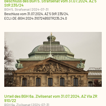
Beschluss des BGH 5. Strafsenat vom 31.07.2024, AZ 5
StR 235/24
BGH 5. Strafsenat
|
2024-07-31
Beschluss
vom
31.07.2024
, AZ
5 StR 235/24
,
ECLI:DE:BGH:2024:310724B5STR235.24.0
Urteil des BGH 6a. Zivilsenat vom 31.07.2024, AZ VIa ZR
910/22
BGH 6a. Zivilsenat
|
2024-07-31