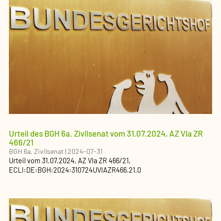
Urteil des BGH 6a. Zivilsenat vom 31.07.2024, AZ VIa ZR
466/21
BGH 6a. Zivilsenat
|
2024-07-31
Urteil
vom
31.07.2024
, AZ
VIa ZR 466/21
,
ECLI:DE:BGH:2024:310724UVIAZR466.21.0