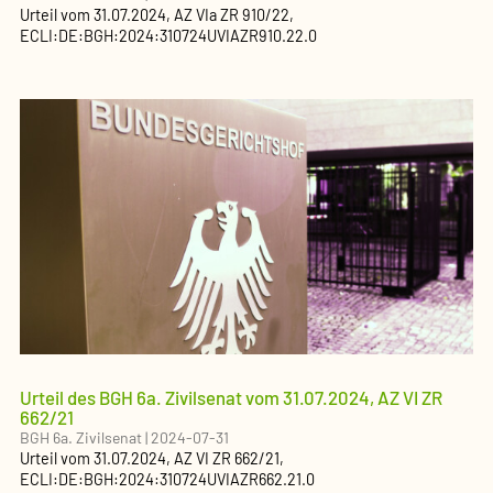
Urteil
vom
31.07.2024
, AZ
VIa ZR 910/22
,
ECLI:DE:BGH:2024:310724UVIAZR910.22.0
Urteil des BGH 6a. Zivilsenat vom 31.07.2024, AZ VI ZR
662/21
BGH 6a. Zivilsenat
|
2024-07-31
Urteil
vom
31.07.2024
, AZ
VI ZR 662/21
,
ECLI:DE:BGH:2024:310724UVIAZR662.21.0