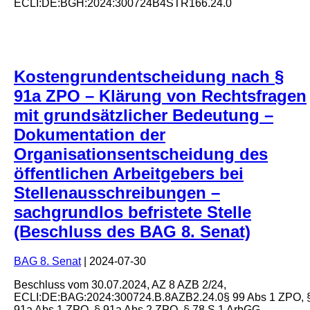
ECLI:DE:BGH:2024:300724B4STR166.24.0
Kostengrundentscheidung nach §
91a ZPO – Klärung von Rechtsfragen
mit grundsätzlicher Bedeutung –
Dokumentation der
Organisationsentscheidung des
öffentlichen Arbeitgebers bei
Stellenausschreibungen –
sachgrundlos befristete Stelle
(Beschluss des BAG 8. Senat)
BAG 8. Senat
|
2024-07-30
Beschluss
vom
30.07.2024
, AZ
8 AZB 2/24
,
ECLI:DE:BAG:2024:300724.B.8AZB2.24.0
§ 99 Abs 1 ZPO, 
91a Abs 1 ZPO, § 91a Abs 2 ZPO, § 78 S 1 ArbGG