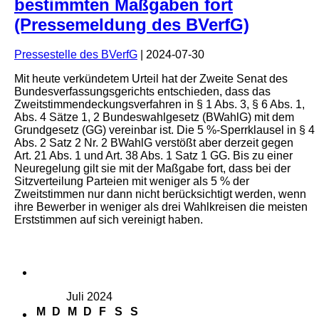
bestimmten Maßgaben fort
(Pressemeldung des BVerfG)
Pressestelle des BVerfG
|
2024-07-30
Mit heute verkündetem Urteil hat der Zweite Senat des
Bundesverfassungsgerichts entschieden, dass das
Zweitstimmendeckungsverfahren in § 1 Abs. 3, § 6 Abs. 1,
Abs. 4 Sätze 1, 2 Bundeswahlgesetz (BWahlG) mit dem
Grundgesetz (GG) vereinbar ist. Die 5 %-Sperrklausel in § 4
Abs. 2 Satz 2 Nr. 2 BWahlG verstößt aber derzeit gegen
Art. 21 Abs. 1 und Art. 38 Abs. 1 Satz 1 GG. Bis zu einer
Neuregelung gilt sie mit der Maßgabe fort, dass bei der
Sitzverteilung Parteien mit weniger als 5 % der
Zweitstimmen nur dann nicht berücksichtigt werden, wenn
ihre Bewerber in weniger als drei Wahlkreisen die meisten
Erststimmen auf sich vereinigt haben.
Juli 2024
M
D
M
D
F
S
S