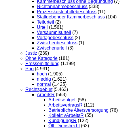
Kammerbeschluss ohne Begründung
(7)
Nichtannahmebeschluss
(338)
Prozesskostenhilfebeschluss
(11)
Stattgebender Kammerbeschluss
(104)
Teilurteil
(2)
Urteil
(1.561)
Versäumnisurteil
(7)
Vorlagebeschluss
(2)
Zwischenbeschluss
(1)
Zwischenurteil
(3)
Justiz
(239)
Ohne Kategorie
(181)
Pressemitteilung
(1.199)
Prio
(4.931)
hoch
(1.905)
niedrig
(1.621)
normal
(1.425)
Rechtsgebiet
(5.463)
ArbeitsR
(563)
Arbeitsentgelt
(58)
ArbeitsvertragsR
(112)
Betriebliche Altersversorgung
(76)
KollektivArbeitsR
(55)
KündigungsR
(122)
Öff. Dienstrecht
(63)