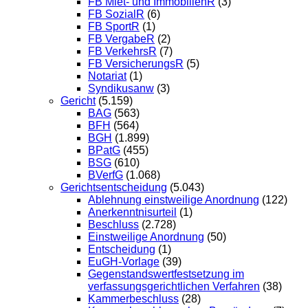
FB Miet- und ImmobilienR
(3)
FB SozialR
(6)
FB SportR
(1)
FB VergabeR
(2)
FB VerkehrsR
(7)
FB VersicherungsR
(5)
Notariat
(1)
Syndikusanw
(3)
Gericht
(5.159)
BAG
(563)
BFH
(564)
BGH
(1.899)
BPatG
(455)
BSG
(610)
BVerfG
(1.068)
Gerichtsentscheidung
(5.043)
Ablehnung einstweilige Anordnung
(122)
Anerkenntnisurteil
(1)
Beschluss
(2.728)
Einstweilige Anordnung
(50)
Entscheidung
(1)
EuGH-Vorlage
(39)
Gegenstandswertfestsetzung im
verfassungsgerichtlichen Verfahren
(38)
Kammerbeschluss
(28)