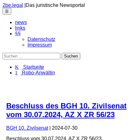
Skip
2be.legal
|
Das juristische Newsportal
to
Menu
☰
the
content
news
links
§§
Datenschutz
Impressum
Suchen
nach:
K Startseite
1 Robo-Anwältin
Beschluss des BGH 10. Zivilsenat
vom 30.07.2024, AZ X ZR 56/23
BGH 10. Zivilsenat
|
2024-07-30
Beschluss
vom
30.07.2024
, AZ
X ZR 56/23
,