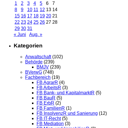
1
2
3
4
5
6
7
8
9
10
11
12
13
14
15
16
17
18
19
20
21
22
23
24
25
26
27
28
29
30
31
« Juni
Aug. »
Kategorien
Anwaltschaft
(102)
Behörde
(239)
BMJV
(239)
BVerwG
(748)
Fachbereich
(19)
FB AgrarR
(4)
FB ArbeitsR
(3)
FB Bank- und KapitalmarktR
(5)
FB BauR
(5)
FB ErbR
(2)
FB FamilienR
(1)
FB InsolvenzR und Sanierung
(12)
FB IT-Recht
(5)
FB Mediation
(3)