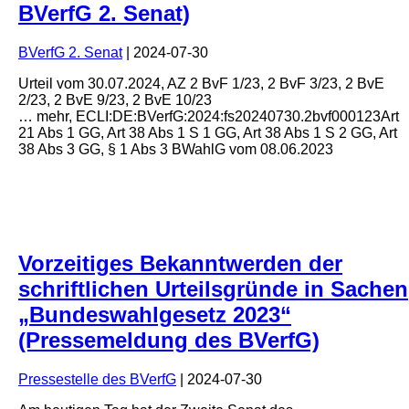
BVerfG 2. Senat)
BVerfG 2. Senat
|
2024-07-30
Urteil
vom
30.07.2024
, AZ
2 BvF 1/23, 2 BvF 3/23, 2 BvE
2/23, 2 BvE 9/23, 2 BvE 10/23
… mehr
,
ECLI:DE:BVerfG:2024:fs20240730.2bvf000123
Art
21 Abs 1 GG, Art 38 Abs 1 S 1 GG, Art 38 Abs 1 S 2 GG, Art
38 Abs 3 GG, § 1 Abs 3 BWahlG vom 08.06.2023
Vorzeitiges Bekanntwerden der
schriftlichen Urteilsgründe in Sachen
„Bundeswahlgesetz 2023“
(Pressemeldung des BVerfG)
Pressestelle des BVerfG
|
2024-07-30