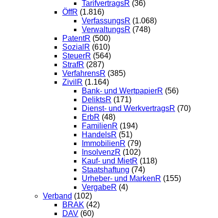
TarifvertragsR
(36)
ÖffR
(1.816)
VerfassungsR
(1.068)
VerwaltungsR
(748)
PatentR
(500)
SozialR
(610)
SteuerR
(564)
StrafR
(287)
VerfahrensR
(385)
ZivilR
(1.164)
Bank- und WertpapierR
(56)
DeliktsR
(171)
Dienst- und WerkvertragsR
(70)
ErbR
(48)
FamilienR
(194)
HandelsR
(51)
ImmobilienR
(79)
InsolvenzR
(102)
Kauf- und MietR
(118)
Staatshaftung
(74)
Urheber- und MarkenR
(155)
VergabeR
(4)
Verband
(102)
BRAK
(42)
DAV
(60)