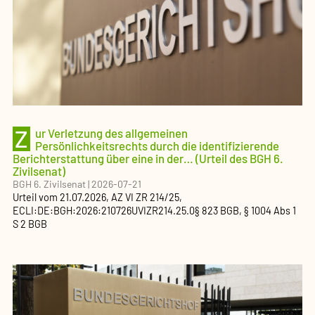
Z
ur Verletzung des allgemeinen
Persönlichkeitsrechts durch die identifizierende
Berichterstattung über eine in der… (Urteil des BGH 6.
Zivilsenat)
BGH 6. Zivilsenat
|
2026-07-21
Urteil
vom
21.07.2026
, AZ
VI ZR 214/25
,
ECLI:DE:BGH:2026:210726UVIZR214.25.0
§ 823 BGB, § 1004 Abs 1
S 2 BGB