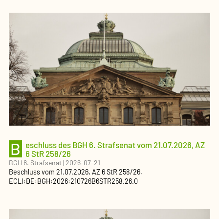
B
eschluss des BGH 6. Strafsenat vom 21.07.2026, AZ
6 StR 258/26
BGH 6. Strafsenat
|
2026-07-21
Beschluss
vom
21.07.2026
, AZ
6 StR 258/26
,
ECLI:DE:BGH:2026:210726B6STR258.26.0