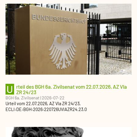
U
rteil des BGH 6a. Zivilsenat vom 22.07.2026, AZ VIa
ZR 24/23
BGH 6a. Zivilsenat
|
2026-07-22
Urteil
vom
22.07.2026
, AZ
VIa ZR 24/23
,
ECLI:DE:BGH:2026:220726UVIAZR24.23.0