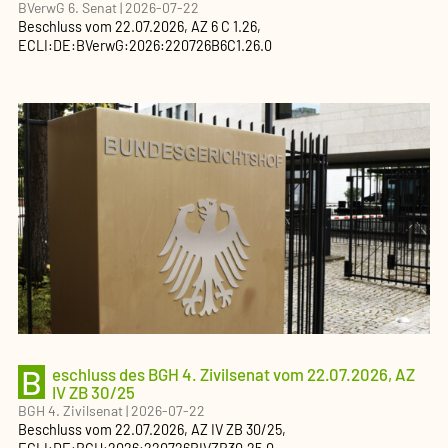
BVerwG 6. Senat
|
2026-07-22
Beschluss
vom
22.07.2026
, AZ
6 C 1.26
,
ECLI:DE:BVerwG:2026:220726B6C1.26.0
B
eschluss des BGH 4. Zivilsenat vom 22.07.2026, AZ
IV ZB 30/25
BGH 4. Zivilsenat
|
2026-07-22
Beschluss
vom
22.07.2026
, AZ
IV ZB 30/25
,