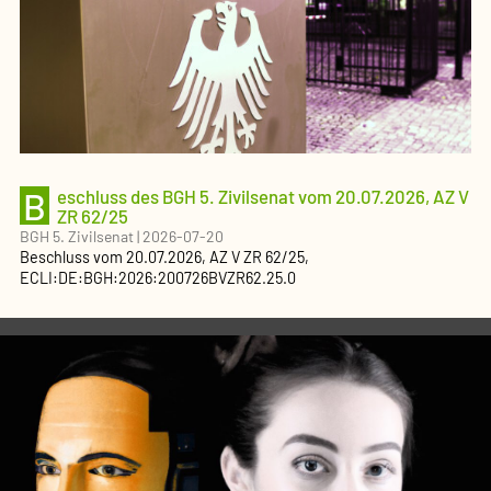
B
eschluss des BGH 5. Zivilsenat vom 20.07.2026, AZ V
ZR 62/25
BGH 5. Zivilsenat
|
2026-07-20
Beschluss
vom
20.07.2026
, AZ
V ZR 62/25
,
ECLI:DE:BGH:2026:200726BVZR62.25.0