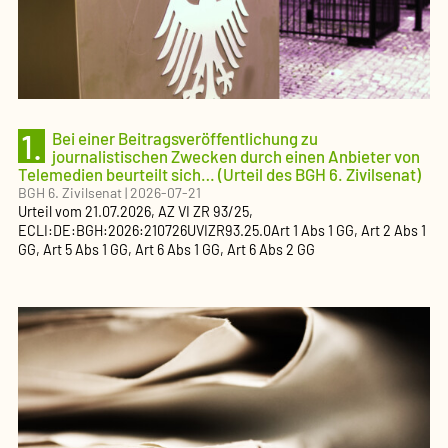
1.
Bei einer Beitragsveröffentlichung zu
journalistischen Zwecken durch einen Anbieter von
Telemedien beurteilt sich… (Urteil des BGH 6. Zivilsenat)
BGH 6. Zivilsenat
|
2026-07-21
Urteil
vom
21.07.2026
, AZ
VI ZR 93/25
,
ECLI:DE:BGH:2026:210726UVIZR93.25.0
Art 1 Abs 1 GG, Art 2 Abs 1
GG, Art 5 Abs 1 GG, Art 6 Abs 1 GG, Art 6 Abs 2 GG