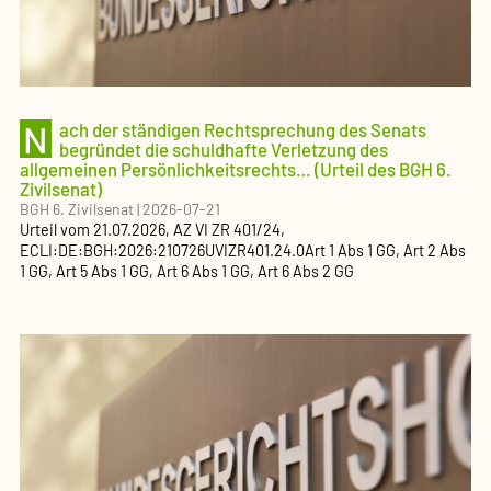
N
ach der ständigen Rechtsprechung des Senats
begründet die schuldhafte Verletzung des
allgemeinen Persönlichkeitsrechts… (Urteil des BGH 6.
Zivilsenat)
BGH 6. Zivilsenat
|
2026-07-21
Urteil
vom
21.07.2026
, AZ
VI ZR 401/24
,
ECLI:DE:BGH:2026:210726UVIZR401.24.0
Art 1 Abs 1 GG, Art 2 Abs
1 GG, Art 5 Abs 1 GG, Art 6 Abs 1 GG, Art 6 Abs 2 GG