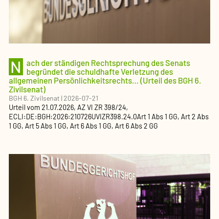
N
ach der ständigen Rechtsprechung des Senats
begründet die schuldhafte Verletzung des
allgemeinen Persönlichkeitsrechts… (Urteil des BGH 6.
Zivilsenat)
BGH 6. Zivilsenat
|
2026-07-21
Urteil
vom
21.07.2026
, AZ
VI ZR 398/24
,
ECLI:DE:BGH:2026:210726UVIZR398.24.0
Art 1 Abs 1 GG, Art 2 Abs
1 GG, Art 5 Abs 1 GG, Art 6 Abs 1 GG, Art 6 Abs 2 GG