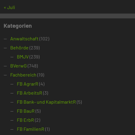
« Juli
Kategorien
Anwaltschaft
(102)
Behörde
(239)
BMJV
(239)
BVerwG
(748)
Fachbereich
(19)
FB AgrarR
(4)
FB ArbeitsR
(3)
FB Bank- und KapitalmarktR
(5)
FB BauR
(5)
FB ErbR
(2)
FB FamilienR
(1)