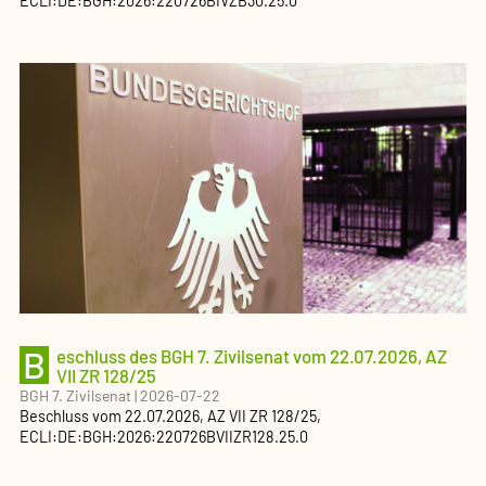
ECLI:DE:BGH:2026:220726BIVZB30.25.0
B
eschluss des BGH 7. Zivilsenat vom 22.07.2026, AZ
VII ZR 128/25
BGH 7. Zivilsenat
|
2026-07-22
Beschluss
vom
22.07.2026
, AZ
VII ZR 128/25
,
ECLI:DE:BGH:2026:220726BVIIZR128.25.0