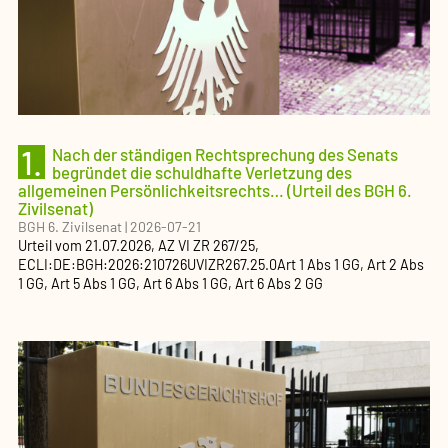
1.
Nach der ständigen Rechtsprechung des Senats
begründet die schuldhafte Verletzung des
allgemeinen Persönlichkeitsrechts… (Urteil des BGH 6.
Zivilsenat)
BGH 6. Zivilsenat
|
2026-07-21
Urteil
vom
21.07.2026
, AZ
VI ZR 267/25
,
ECLI:DE:BGH:2026:210726UVIZR267.25.0
Art 1 Abs 1 GG, Art 2 Abs
1 GG, Art 5 Abs 1 GG, Art 6 Abs 1 GG, Art 6 Abs 2 GG