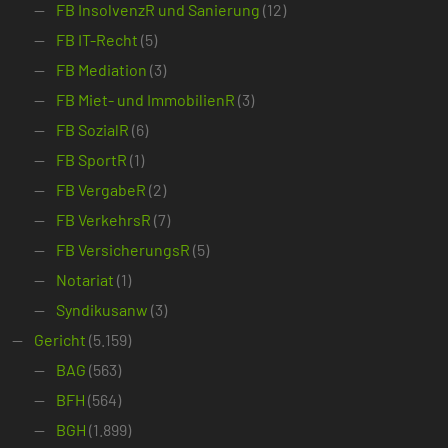
FB InsolvenzR und Sanierung
(12)
FB IT-Recht
(5)
FB Mediation
(3)
FB Miet- und ImmobilienR
(3)
FB SozialR
(6)
FB SportR
(1)
FB VergabeR
(2)
FB VerkehrsR
(7)
FB VersicherungsR
(5)
Notariat
(1)
Syndikusanw
(3)
Gericht
(5.159)
BAG
(563)
BFH
(564)
BGH
(1.899)