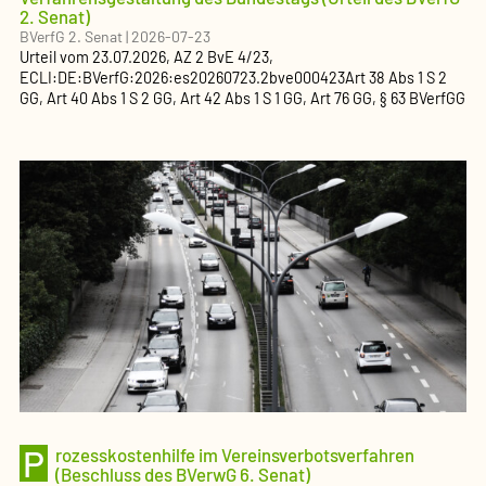
2. Senat)
BVerfG 2. Senat
|
2026-07-23
Urteil
vom
23.07.2026
, AZ
2 BvE 4/23
,
ECLI:DE:BVerfG:2026:es20260723.2bve000423
Art 38 Abs 1 S 2
GG, Art 40 Abs 1 S 2 GG, Art 42 Abs 1 S 1 GG, Art 76 GG, § 63 BVerfGG
P
rozesskostenhilfe im Vereinsverbotsverfahren
(Beschluss des BVerwG 6. Senat)