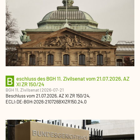
B
eschluss des BGH 11. Zivilsenat vom 21.07.2026, AZ
XI ZR 150/24
BGH 11. Zivilsenat
|
2026-07-21
Beschluss
vom
21.07.2026
, AZ
XI ZR 150/24
,
ECLI:DE:BGH:2026:210726BXIZR150.24.0