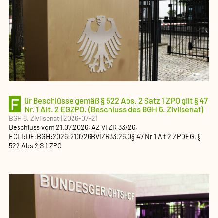
F
ür Beschlüsse gemäß § 522 Abs. 2 Satz 1 ZPO gilt § 47
Nr. 1 Alt. 2 EGZPO. (Beschluss des BGH 6. Zivilsenat)
BGH 6. Zivilsenat
|
2026-07-21
Beschluss
vom
21.07.2026
, AZ
VI ZR 33/26
,
ECLI:DE:BGH:2026:210726BVIZR33.26.0
§ 47 Nr 1 Alt 2 ZPOEG, §
522 Abs 2 S 1 ZPO