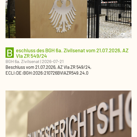
B
eschluss des BGH 6a. Zivilsenat vom 21.07.2026, AZ
VIa ZR 549/24
BGH 6a. Zivilsenat
|
2026-07-21
Beschluss
vom
21.07.2026
, AZ
VIa ZR 549/24
,
ECLI:DE:BGH:2026:210726BVIAZR549.24.0