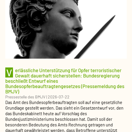
V
erlässliche Unterstützung für Opfer terroristischer
Gewalt dauerhaft sicherstellen: Bundesregierung
beschließt Entwurf eines
Bundesopferbeauftragtengesetzes (Pressemeldung des
BMJV)
Pressestelle des BMJV
|
2026-07-22
Das Amt des Bundesopferbeauftragten soll auf eine gesetzliche
Grundlage gestellt werden. Das sieht ein Gesetzentwurf vor, den
das Bundeskabinett heute auf Vorschlag des
Bundesjustizministeriums beschlossen hat. Damit soll der
besonderen Bedeutung des Amts Rechnung getragen und
dauerhaft gewährleistet werden, dass Betroffene unterstützt