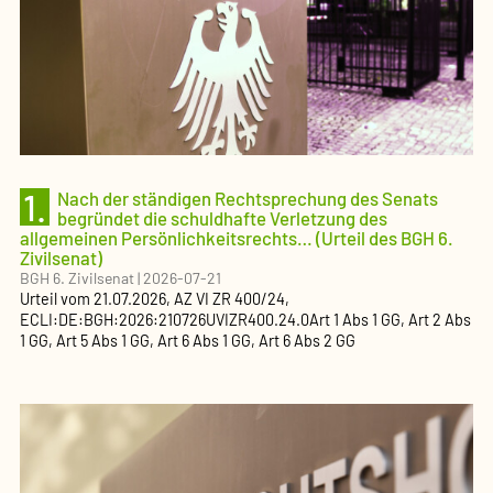
1.
Nach der ständigen Rechtsprechung des Senats
begründet die schuldhafte Verletzung des
allgemeinen Persönlichkeitsrechts… (Urteil des BGH 6.
Zivilsenat)
BGH 6. Zivilsenat
|
2026-07-21
Urteil
vom
21.07.2026
, AZ
VI ZR 400/24
,
ECLI:DE:BGH:2026:210726UVIZR400.24.0
Art 1 Abs 1 GG, Art 2 Abs
1 GG, Art 5 Abs 1 GG, Art 6 Abs 1 GG, Art 6 Abs 2 GG