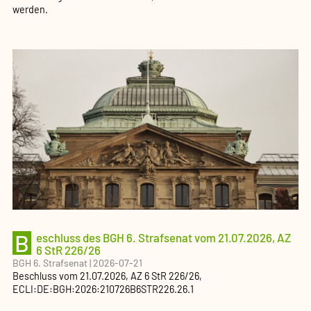
werden.
B
eschluss des BGH 6. Strafsenat vom 21.07.2026, AZ
6 StR 226/26
BGH 6. Strafsenat
|
2026-07-21
Beschluss
vom
21.07.2026
, AZ
6 StR 226/26
,
ECLI:DE:BGH:2026:210726B6STR226.26.1