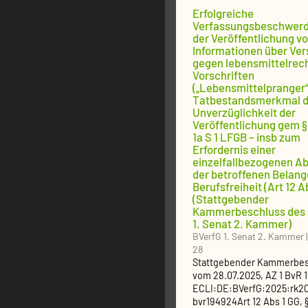
Erfolgreiche
Verfassungsbeschwerd
der Veröffentlichung v
Informationen über Ver
gegen lebensmittelrech
Vorschriften
(„Lebensmittelpranger“
Tatbestandsmerkmal d
Unverzüglichkeit der
Veröffentlichung gem §
1a S 1 LFGB – insb zum
Erfordernis einer
einzelfallbezogenen 
der betroffenen Belang
Berufsfreiheit (Art 12 A
(Stattgebender
Kammerbeschluss des 
1. Senat 2. Kammer)
BVerfG 1. Senat 2. Kammer
28
Stattgebender Kammerbes
vom
28.07.2025
, AZ
1 BvR 
ECLI:DE:BVerfG:2025:rk2
bvr194924
Art 12 Abs 1 GG, 