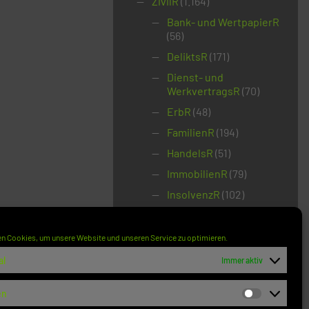
ZivilR
(1.164)
Bank- und WertpapierR
(56)
DeliktsR
(171)
Dienst- und
WerkvertragsR
(70)
ErbR
(48)
FamilienR
(194)
HandelsR
(51)
ImmobilienR
(79)
InsolvenzR
(102)
Kauf- und MietR
(118)
Staatshaftung
(74)
n Cookies, um unsere Website und unseren Service zu optimieren.
Urheber- und MarkenR
al
Immer aktiv
(155)
VergabeR
(4)
en
Statistik