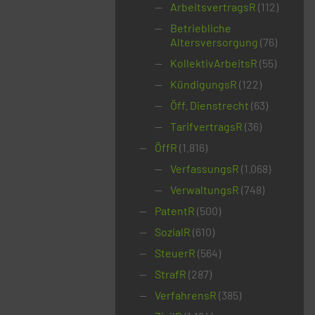
ArbeitsvertragsR
(112)
Betriebliche
Altersversorgung
(76)
KollektivArbeitsR
(55)
KündigungsR
(122)
Öff. Dienstrecht
(63)
TarifvertragsR
(36)
ÖffR
(1.816)
VerfassungsR
(1.068)
VerwaltungsR
(748)
PatentR
(500)
SozialR
(610)
SteuerR
(564)
StrafR
(287)
VerfahrensR
(385)