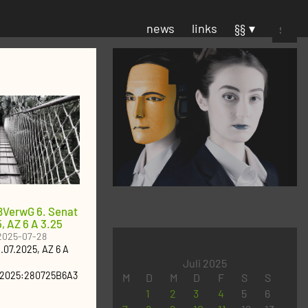
Suchen
news
links
§§
nach:
BVerwG 6. Senat
, AZ 6 A 3.25
2025-07-28
.07.2025
, AZ
6 A
Juli 2025
:2025:280725B6A3
M
D
M
D
F
S
S
1
2
3
4
5
6