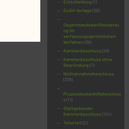
Entscheidung
(1)
EuGH-Vorlage
(39)
Gegenstandswertfestsetzu
ng im
verfassungsgerichtlichen
Verfahren
(38)
Kammerbeschluss
(28)
Kammerbeschluss ohne
Begründung
(7)
Nichtannahmebeschluss
(338)
Prozesskostenhilfebeschlus
s
(11)
Stattgebender
Kammerbeschluss
(104)
Teilurteil
(2)