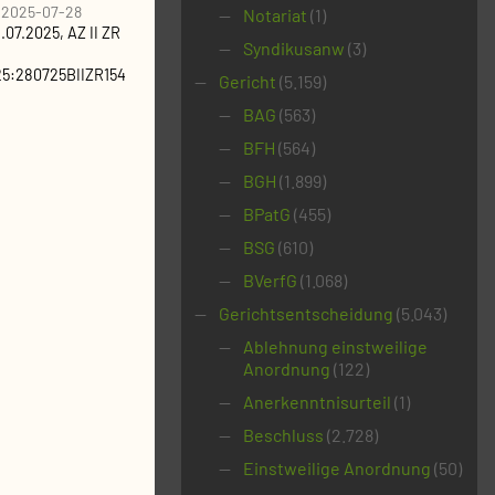
|
2025-07-28
Notariat
(1)
.07.2025
, AZ
II ZR
Syndikusanw
(3)
5:280725BIIZR154
Gericht
(5.159)
BAG
(563)
BFH
(564)
BGH
(1.899)
BPatG
(455)
BSG
(610)
BVerfG
(1.068)
Gerichtsentscheidung
(5.043)
Ablehnung einstweilige
Anordnung
(122)
Anerkenntnisurteil
(1)
Beschluss
(2.728)
Einstweilige Anordnung
(50)