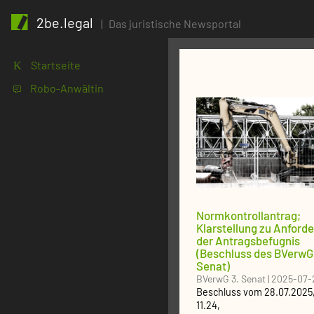
2be.legal
|
Das juristische Newsportal
Startseite
K
Robo-Anwältin
1
Normkontrollantrag;
Klarstellung zu Anford
der Antragsbefugnis
(Beschluss des BVerwG
Senat)
BVerwG 3. Senat
|
2025-07-
Beschluss
vom
28.07.2025
11.24
,