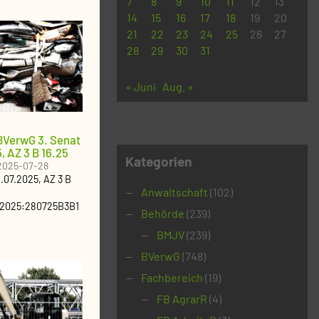
7
8
9
10
11
12
13
14
15
16
17
18
19
20
21
22
23
24
25
26
27
28
29
30
31
« Juni
Aug. »
BVerwG 3. Senat
 AZ 3 B 16.25
Kategorien
2025-07-28
.07.2025
, AZ
3 B
Anwaltschaft
(102)
2025:280725B3B1
Behörde
(239)
BMJV
(239)
BVerwG
(748)
Fachbereich
(19)
FB AgrarR
(4)