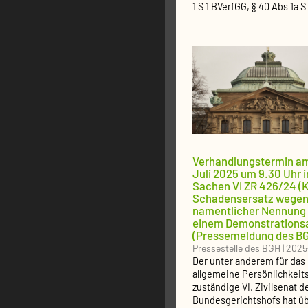
1 S 1 BVerfGG, § 40 Abs 1a S
Verhandlungstermin am
Juli 2025 um 9.30 Uhr i
Sachen VI ZR 426/24 (K
Schadensersatz wege
namentlicher Nennung 
einem Demonstrationsa
(Pressemeldung des B
Pressestelle des BGH
|
2025
Der unter anderem für das
allgemeine Persönlichkeit
zuständige VI. Zivilsenat d
Bundesgerichtshofs hat ü