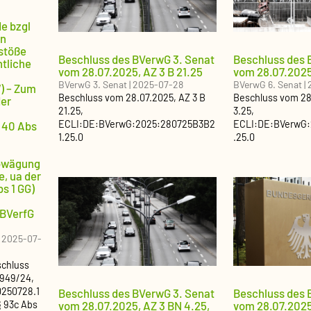
e bzgl
on
stöße
Beschluss des BVerwG 3. Senat
Beschluss des 
tliche
vom 28.07.2025, AZ 3 B 21.25
vom 28.07.2025
BVerwG 3. Senat
|
2025-07-28
BVerwG 6. Senat
|
) – Zum
Beschluss
vom
28.07.2025
, AZ
3 B
Beschluss
vom
28
er
21.25
,
3.25
,
ECLI:DE:BVerwG:2025:280725B3B2
ECLI:DE:BVerwG
 40 Abs
1.25.0
.25.0
Abwägung
e, ua der
bs 1 GG)
BVerfG
|
2025-07-
chluss
1949/24
,
0250728.1
Beschluss des BVerwG 3. Senat
Beschluss des B
§ 93c Abs
vom 28.07.2025, AZ 3 BN 4.25,
vom 28.07.2025,