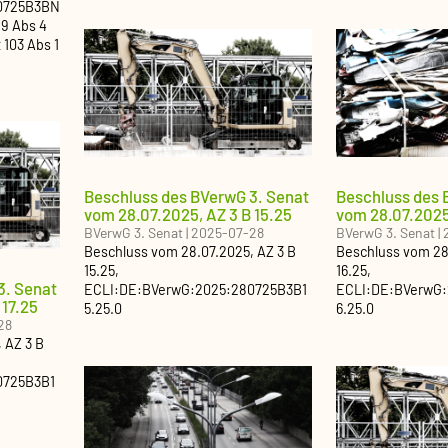
0725B3BN
19 Abs 4
t 103 Abs 1
Beschluss des BVerwG 3. Senat
Beschluss des 
vom 28.07.2025, AZ 3 B 15.25
vom 28.07.2025,
BVerwG 3. Senat
|
2025-07-28
BVerwG 3. Senat
|
Beschluss
vom
28.07.2025
, AZ
3 B
Beschluss
vom
28
15.25
,
16.25
,
3. Senat
ECLI:DE:BVerwG:2025:280725B3B1
ECLI:DE:BVerwG:
 17.25
5.25.0
6.25.0
28
, AZ
3 B
0725B3B1