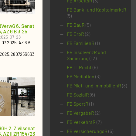
FB ArbeitsR
(3)
FB Bank- und KapitalmarktR
(5)
FB BauR
(5)
BVerwG 6. Senat
, AZ 6 B 3.25
FB ErbR
(2)
2025-07-28
FB FamilienR
(1)
.07.2025
, AZ
6 B
FB InsolvenzR und
:2025:280725B6B3
Sanierung
(12)
FB IT-Recht
(5)
FB Mediation
(3)
FB Miet- und ImmobilienR
(3)
FB SozialR
(6)
FB SportR
(1)
FB VergabeR
(2)
FB VerkehrsR
(7)
GH 2. Zivilsenat
FB VersicherungsR
(5)
 AZ II ZR 154/23