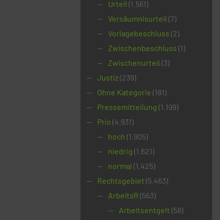
Urteil
(1.561)
Versäumnisurteil
(7)
Vorlagebeschluss
(2)
Zwischenbeschluss
(1)
Zwischenurteil
(3)
Justiz
(239)
Ohne Kategorie
(181)
Pressemitteilung
(1.199)
Prio
(4.931)
hoch
(1.905)
niedrig
(1.621)
normal
(1.425)
Rechtsgebiet
(5.463)
ArbeitsR
(563)
Arbeitsentgelt
(58)