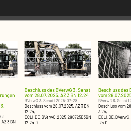
Beschluss des BVerwG 3. Senat
Beschluss des 
erungen
vom 28.07.2025, AZ 3 BN 12.24
vom 28.07.2025
BVerwG 3. Senat
|
2025-07-28
BVerwG 6. Senat
|
 3.
Beschluss
vom
28.07.2025
, AZ
3 BN
Beschluss
vom
28
12.24
,
3.25
,
28
ECLI:DE:BVerwG:2025:280725B3BN
ECLI:DE:BVerwG
, AZ
3 BN
12.24.0
.25.0