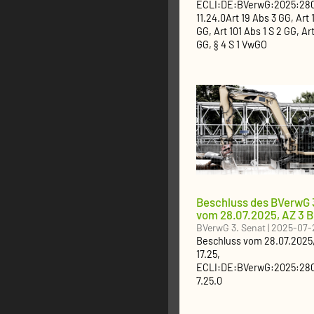
ECLI:DE:BVerwG:2025:28
11.24.0
Art 19 Abs 3 GG, Art 
GG, Art 101 Abs 1 S 2 GG, Ar
GG, § 4 S 1 VwGO
Beschluss des BVerwG 
vom 28.07.2025, AZ 3 B
BVerwG 3. Senat
|
2025-07-
Beschluss
vom
28.07.2025
17.25
,
ECLI:DE:BVerwG:2025:28
7.25.0