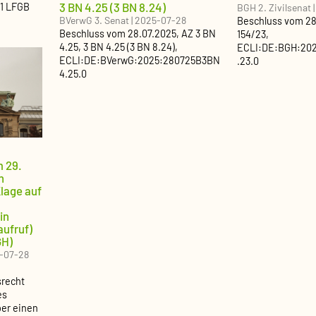
3 BN 4.25 (3 BN 8.24)
 1 LFGB
BGH 2. Zivilsenat
BVerwG 3. Senat
|
2025-07-28
Beschluss
vom
28
Beschluss
vom
28.07.2025
, AZ
3 BN
154/23
,
4.25, 3 BN 4.25 (3 BN 8.24)
,
ECLI:DE:BGH:202
ECLI:DE:BVerwG:2025:280725B3BN
.23.0
4.25.0
 29.
n
lage auf
n
in
ufruf)
GH)
-07-28
srecht
es
ber einen