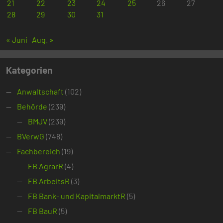
21
22
23
24
25
26
27
28
29
30
31
« Juni
Aug. »
Kategorien
Anwaltschaft
(102)
Behörde
(239)
BMJV
(239)
BVerwG
(748)
Fachbereich
(19)
FB AgrarR
(4)
FB ArbeitsR
(3)
FB Bank- und KapitalmarktR
(5)
FB BauR
(5)