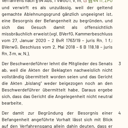
Verfahrens nach § 54 Abs. 1 VwGO i. V. m.
§§ 44 ff. ZPO
und verwirft es als unzulässig, weil der geltend
gemachte Ablehnungsgrund gänzlich ungeeignet ist,
eine Besorgnis der Befangenheit zu begründen, und
sich das Gesuch damit als offensichtlich
missbräuchlich erweist (vgl. BVerfG, Kammerbeschluss
vom 27. Januar 2020 – 2 BvR 1763/19 – juris Rn. 1 f.;
BVerwG, Beschluss vom 2. Mai 2018 – 6 B 118.18 – juris
Rn. 3 m. w. N.).
Der Beschwerdeführer lehnt die Mitglieder des Senats
3
ab, weil die Akten der Beklagten nachweislich nicht
vollständig übermittelt worden seien und das Gericht
die Akten „bislang“ weder beigezogen noch an den
Beschwerdeführer übermittelt habe. Daraus ergebe
sich, dass das Gericht die Angelegenheit nicht neutral
bearbeite.
Der damit zur Begründung der Besorgnis einer
4
Befangenheit angeführte Vorhalt lässt sich mit Blick
auf den Verfahrensgang allein dahin deuten, dass er