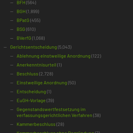
BFH
(564)
BGH
(1.899)
BPatG
(455)
BSG
(610)
BVerfG
(1.068)
Gerichtsentscheidung
(5.043)
Ablehnung einstweilige Anordnung
(122)
Anerkenntnisurteil
(1)
Beschluss
(2.728)
Einstweilige Anordnung
(50)
Entscheidung
(1)
EuGH-Vorlage
(39)
Gegenstandswertfestsetzung im
verfassungsgerichtlichen Verfahren
(38)
Kammerbeschluss
(28)
Kammerbeschluss ohne Begründung
(7)