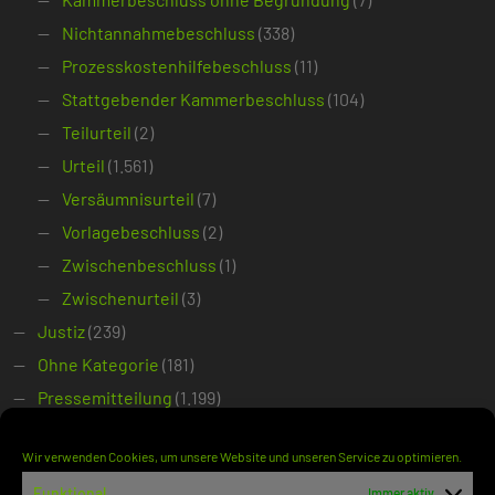
Nichtannahmebeschluss
(338)
Prozesskostenhilfebeschluss
(11)
Stattgebender Kammerbeschluss
(104)
Teilurteil
(2)
Urteil
(1.561)
Versäumnisurteil
(7)
Vorlagebeschluss
(2)
Zwischenbeschluss
(1)
Zwischenurteil
(3)
Justiz
(239)
Ohne Kategorie
(181)
Pressemitteilung
(1.199)
Prio
(4.931)
Wir verwenden Cookies, um unsere Website und unseren Service zu optimieren.
hoch
(1.905)
Funktional
Immer aktiv