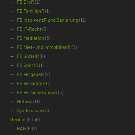
FB ErbR
(2)
FB FamilienR
(1)
FB InsolvenzR und Sanierung
(12)
FB IT-Recht
(5)
FB Mediation
(3)
FB Miet- und ImmobilienR
(3)
FB SozialR
(6)
FB SportR
(1)
FB VergabeR
(2)
FB VerkehrsR
(7)
FB VersicherungsR
(5)
Notariat
(1)
Syndikusanw
(3)
Gericht
(5.159)
BAG
(563)