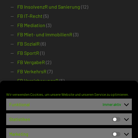
FB InsolvenzR und Sanierung
(12)
FB IT-Recht
(5)
FB Mediation
(3)
FB Miet- und ImmobilienR
(3)
FB SozialR
(6)
FB SportR
(1)
FB VergabeR
(2)
FB VerkehrsR
(7)
FB VersicherungsR
(5)
Notariat
(1)
Wir verwenden Cookies, um unsere Website und unseren Service zu optimieren.
Syndikusanw
(3)
Funktional
Immer aktiv
Gericht
(5.159)
BAG
(563)
Statistiken
Statisti
BFH
(564)
Marketing
BGH
(1.899)
Marketi