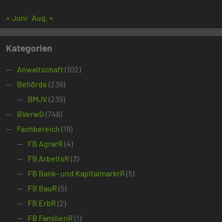
« Juni
Aug. »
Kategorien
Anwaltschaft
(102)
Behörde
(239)
BMJV
(239)
BVerwG
(748)
Fachbereich
(19)
FB AgrarR
(4)
FB ArbeitsR
(3)
FB Bank- und KapitalmarktR
(5)
FB BauR
(5)
FB ErbR
(2)
FB FamilienR
(1)