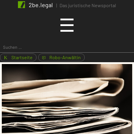
2be.legal
|
Das juristische Newsportal
Menu
☰
Suchen
nach:
Startseite
Robo-Anwältin
K
1