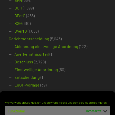
BFH
(564)
BGH
(1.899)
BPatG
(455)
BSG
(610)
BVerfG
(1.068)
Gerichtsentscheidung
(5.043)
Ablehnung einstweilige Anordnung
(122)
Anerkenntnisurteil
(1)
Beschluss
(2.728)
Einstweilige Anordnung
(50)
Entscheidung
(1)
EuGH-Vorlage
(39)
Gegenstandswertfestsetzung im
verfassungsgerichtlichen Verfahren
(38)
Wir verwenden Cookies, um unsere Website und unseren Service zu optimieren.
Kammerbeschluss
(28)
Funktional
Immer aktiv
Kammerbeschluss ohne Begründung
(7)