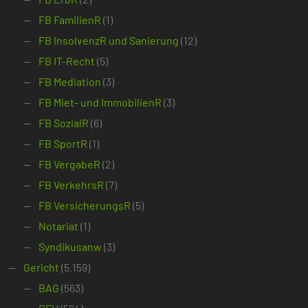
FB FamilienR
(1)
FB InsolvenzR und Sanierung
(12)
FB IT-Recht
(5)
FB Mediation
(3)
FB Miet- und ImmobilienR
(3)
FB SozialR
(6)
FB SportR
(1)
FB VergabeR
(2)
FB VerkehrsR
(7)
FB VersicherungsR
(5)
Notariat
(1)
Syndikusanw
(3)
Gericht
(5.159)
BAG
(563)