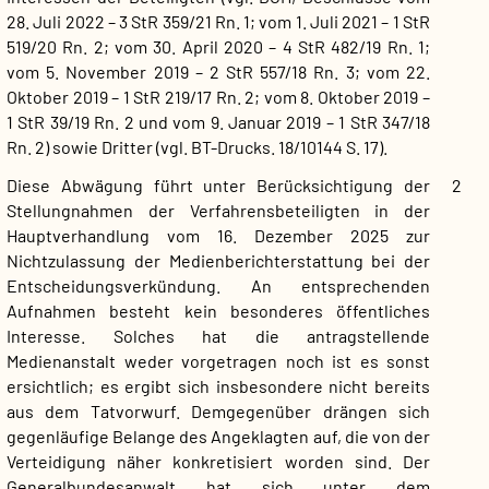
28. Juli 2022 – 3 StR 359/21 Rn. 1; vom 1. Juli 2021 – 1 StR
519/20 Rn. 2; vom 30. April 2020 – 4 StR 482/19 Rn. 1;
vom 5. November 2019 – 2 StR 557/18 Rn. 3; vom 22.
Oktober 2019 – 1 StR 219/17 Rn. 2; vom 8. Oktober 2019 –
1 StR 39/19 Rn. 2 und vom 9. Januar 2019 – 1 StR 347/18
Rn. 2) sowie Dritter (vgl. BT-Drucks. 18/10144 S. 17).
Diese Abwägung führt unter Berücksichtigung der
2
Stellungnahmen der Verfahrensbeteiligten in der
Hauptverhandlung vom 16. Dezember 2025 zur
Nichtzulassung der Medienberichterstattung bei der
Entscheidungsverkündung. An entsprechenden
Aufnahmen besteht kein besonderes öffentliches
Interesse. Solches hat die antragstellende
Medienanstalt weder vorgetragen noch ist es sonst
ersichtlich; es ergibt sich insbesondere nicht bereits
aus dem Tatvorwurf. Demgegenüber drängen sich
gegenläufige Belange
des Angeklagten auf, die von der
Verteidigung näher konkretisiert worden sind. Der
Generalbundesanwalt hat sich unter dem