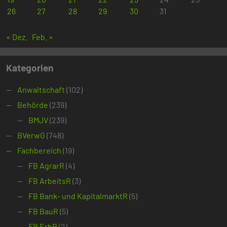
26
27
28
29
30
31
« Dez.
Feb. »
Kategorien
Anwaltschaft
(102)
Behörde
(239)
BMJV
(239)
BVerwG
(748)
Fachbereich
(19)
FB AgrarR
(4)
FB ArbeitsR
(3)
FB Bank- und KapitalmarktR
(5)
FB BauR
(5)
FB ErbR
(2)