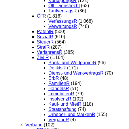
KündigungsR
(122)
Öff. Dienstrecht
(63)
TarifvertragsR
(36)
ÖffR
(1.816)
VerfassungsR
(1.068)
VerwaltungsR
(748)
PatentR
(500)
SozialR
(610)
SteuerR
(564)
StrafR
(287)
VerfahrensR
(385)
ZivilR
(1.164)
Bank- und WertpapierR
(56)
DeliktsR
(171)
Dienst- und WerkvertragsR
(70)
ErbR
(48)
FamilienR
(194)
HandelsR
(51)
ImmobilienR
(79)
InsolvenzR
(102)
Kauf- und MietR
(118)
Staatshaftung
(74)
Urheber- und MarkenR
(155)
VergabeR
(4)
Verband
(102)