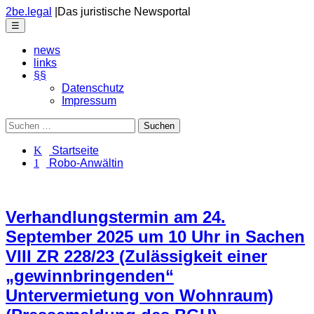
Skip
2be.legal
|
Das juristische Newsportal
to
Menu
☰
the
content
news
links
§§
Datenschutz
Impressum
Suchen
nach:
K Startseite
1 Robo-Anwältin
Verhandlungstermin am 24.
September 2025 um 10 Uhr in Sachen
VIII ZR 228/23 (Zulässigkeit einer
„gewinnbringenden“
Untervermietung von Wohnraum)