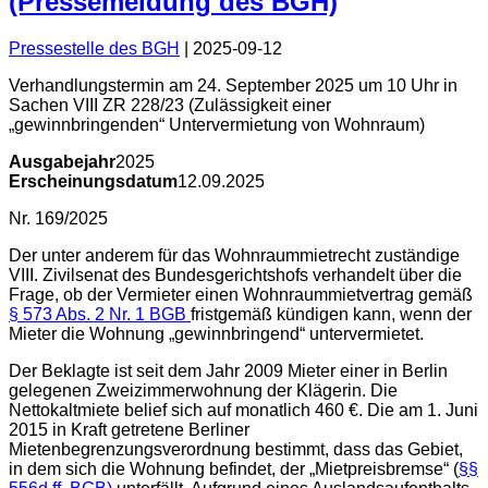
(Pressemeldung des BGH)
Pressestelle des BGH
|
2025-09-12
Verhandlungstermin am 24. September 2025 um 10 Uhr in
Sachen VIII ZR 228/23 (Zulässigkeit einer
„gewinnbringenden“ Untervermietung von Wohnraum)
Ausgabejahr
2025
Erscheinungsdatum
12.09.2025
Nr. 169/2025
Der unter anderem für das Wohnraummietrecht zuständige
VIII. Zivilsenat des Bundesgerichtshofs verhandelt über die
Frage, ob der Vermieter einen Wohnraummietvertrag gemäß
§ 573 Abs. 2 Nr. 1 BGB
fristgemäß kündigen kann, wenn der
Mieter die Wohnung „gewinnbringend“ untervermietet.
Der Beklagte ist seit dem Jahr 2009 Mieter einer in Berlin
gelegenen Zweizimmerwohnung der Klägerin. Die
Nettokaltmiete belief sich auf monatlich 460 €. Die am 1. Juni
2015 in Kraft getretene Berliner
Mietenbegrenzungsverordnung bestimmt, dass das Gebiet,
in dem sich die Wohnung befindet, der „Mietpreisbremse“ (
§§