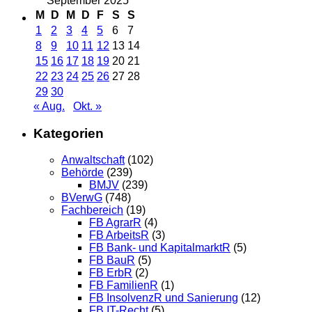
September 2025
M
D
M
D
F
S
S
1
2
3
4
5
6
7
8
9
10
11
12
13
14
15
16
17
18
19
20
21
22
23
24
25
26
27
28
29
30
« Aug.
Okt. »
Kategorien
Anwaltschaft
(102)
Behörde
(239)
BMJV
(239)
BVerwG
(748)
Fachbereich
(19)
FB AgrarR
(4)
FB ArbeitsR
(3)
FB Bank- und KapitalmarktR
(5)
FB BauR
(5)
FB ErbR
(2)
FB FamilienR
(1)
FB InsolvenzR und Sanierung
(12)
FB IT-Recht
(5)