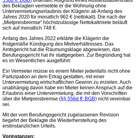
556d ff. BGB)
unterfällt. Aufgrund eines Auslandsaufenthalts
des Beklagten vermietete er die Wohnung ohne
Untervermietungserlaubnis der Klägerin ab Anfang des
Jahres 2020 für monatlich 962 € (nettokalt). Die nach der
„Mietpreisbremse“ höchstzulässige Nettokaltmiete beläuft
sich auf monatlich 748 €.
Anfang des Jahres 2022 erklärte die Klägerin die
fristgemäße Kündigung des Mietverhältnisses. Das
Amtsgericht hat die Räumungsklage abgewiesen, das
Berufungsgericht hat ihr stattgegeben. Zur Begründung hat
es im Wesentlichen ausgeführt:
Ein Vermieter müsse es einem Mieter jedenfalls nicht ohne
Partizipation an dem Ertrag gestatten, mit einer
Untervermietung wirtschaftlichen Gewinn zu erzielen. Auch
unabhängig davon habe ein Mieter keinen Anspruch auf die
Erlaubnis einer Untervermietung, die mit den Vorschriften
über die Mietpreisbremse (
§§ 556d ff. BGB)
nicht vereinbar
sei.
Mit der vom Berufungsgericht zugelassenen Revision
begehrt der Beklagte die Wiederherstellung des
erstinstanzlichen Urteils.
Vorinstanzen: