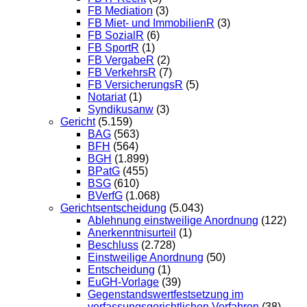
FB Mediation
(3)
FB Miet- und ImmobilienR
(3)
FB SozialR
(6)
FB SportR
(1)
FB VergabeR
(2)
FB VerkehrsR
(7)
FB VersicherungsR
(5)
Notariat
(1)
Syndikusanw
(3)
Gericht
(5.159)
BAG
(563)
BFH
(564)
BGH
(1.899)
BPatG
(455)
BSG
(610)
BVerfG
(1.068)
Gerichtsentscheidung
(5.043)
Ablehnung einstweilige Anordnung
(122)
Anerkenntnisurteil
(1)
Beschluss
(2.728)
Einstweilige Anordnung
(50)
Entscheidung
(1)
EuGH-Vorlage
(39)
Gegenstandswertfestsetzung im
verfassungsgerichtlichen Verfahren
(38)