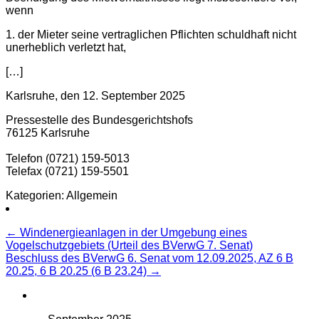
wenn
1. der Mieter seine vertraglichen Pflichten schuldhaft nicht
unerheblich verletzt hat,
[…]
Karlsruhe, den 12. September 2025
Pressestelle des Bundesgerichtshofs
76125 Karlsruhe
Telefon (0721) 159-5013
Telefax (0721) 159-5501
Kategorien: Allgemein
Beitragsnavigation
←
Windenergieanlagen in der Umgebung eines
Vogelschutzgebiets (Urteil des BVerwG 7. Senat)
Beschluss des BVerwG 6. Senat vom 12.09.2025, AZ 6 B
20.25, 6 B 20.25 (6 B 23.24)
→