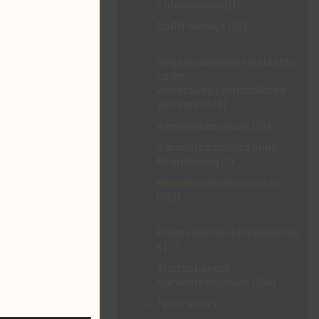
Entscheidung
(1)
EuGH-Vorlage
(39)
Gegenstandswertfestsetzu
ng im
verfassungsgerichtlichen
Verfahren
(38)
Kammerbeschluss
(28)
Kammerbeschluss ohne
Begründung
(7)
Nichtannahmebeschluss
(338)
Prozesskostenhilfebeschlus
s
(11)
Stattgebender
Kammerbeschluss
(104)
Teilurteil
(2)