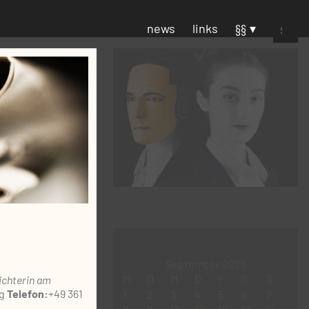
Suchen
news
links
§§
nach:
September 2025
M
D
M
D
F
S
S
ichterin am
g
Telefon:
+49 361
1
2
3
4
5
6
7