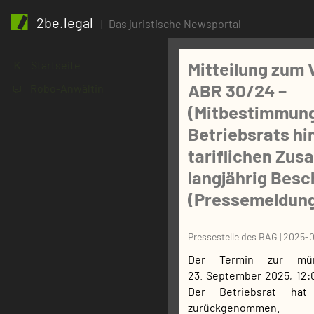
2be.legal
|
Das juristische Newsportal
Mitteilung zum 
Startseite
K
ABR 30/24 –
Robo-Anwältin
1
(Mitbestimmung
Betriebsrats hi
tariflichen Zusa
langjährig Besc
(Pressemeldung
Pressestelle des BAG
|
2025-
Der Termin zur mün
23. September 2025, 12:
Der Betriebsrat hat
zurückgenommen.