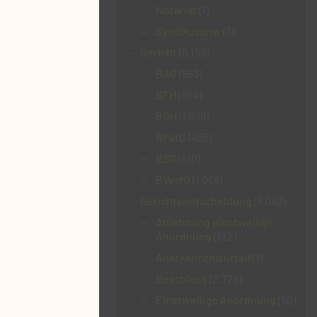
Notariat
(1)
Syndikusanw
(3)
Gericht
(5.159)
BAG
(563)
BFH
(564)
BGH
(1.899)
BPatG
(455)
BSG
(610)
BVerfG
(1.068)
Gerichtsentscheidung
(5.043)
Ablehnung einstweilige
Anordnung
(122)
Anerkenntnisurteil
(1)
Beschluss
(2.728)
Einstweilige Anordnung
(50)