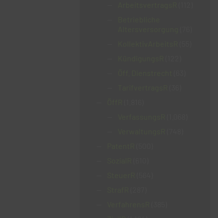
ArbeitsvertragsR
(112)
Betriebliche
Altersversorgung
(76)
KollektivArbeitsR
(55)
KündigungsR
(122)
Öff. Dienstrecht
(63)
TarifvertragsR
(36)
ÖffR
(1.816)
VerfassungsR
(1.068)
VerwaltungsR
(748)
PatentR
(500)
SozialR
(610)
SteuerR
(564)
StrafR
(287)
VerfahrensR
(385)