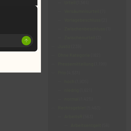
Urteil
(1.561)
Versäumnisurteil
(7)
Vorlagebeschluss
(2)
Zwischenbeschluss
(1)
Zwischenurteil
(3)
Justiz
(239)
Ohne Kategorie
(182)
Pressemitteilung
(1.199)
Prio
(4.931)
hoch
(1.905)
niedrig
(1.621)
normal
(1.425)
Rechtsgebiet
(5.463)
ArbeitsR
(563)
Arbeitsentgelt
(58)