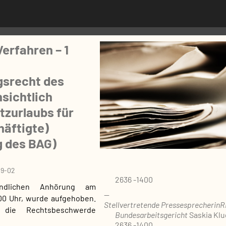
Verfahren – 1
srecht des
nsichtlich
tzurlaubs für
häftigte)
 des BAG)
09-02
2636 -1400
dlichen Anhörung am
00 Uhr, wurde aufgehoben.
Stellvertretende Pressesprecherin
R
 die Rechtsbeschwerde
Bundesarbeitsgericht
Saskia Klu
2636 -1400