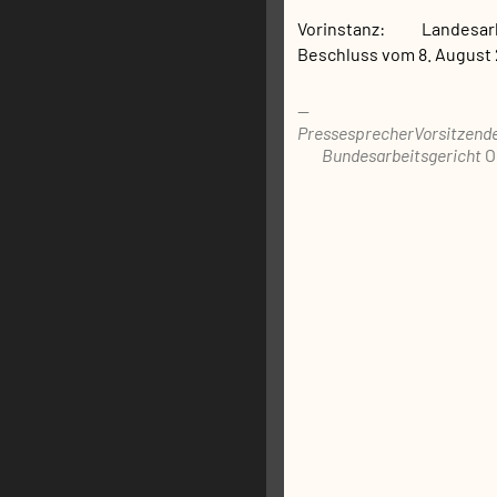
Vorinstanz:
Landesarbeitsgericht Nürnberg,
Beschluss vom 8. August 
Pressesprecher
Vorsitzend
Bundesarbeitsgericht
O