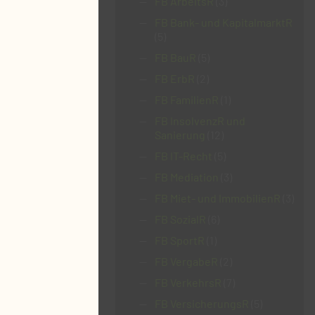
FB ArbeitsR
(3)
FB Bank- und KapitalmarktR
(5)
FB BauR
(5)
FB ErbR
(2)
FB FamilienR
(1)
FB InsolvenzR und
Sanierung
(12)
FB IT-Recht
(5)
FB Mediation
(3)
FB Miet- und ImmobilienR
(3)
FB SozialR
(6)
FB SportR
(1)
FB VergabeR
(2)
FB VerkehrsR
(7)
FB VersicherungsR
(5)