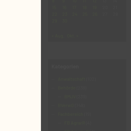
8
9
10
11
12
13
14
15
16
17
18
19
20
21
22
23
24
25
26
27
28
29
30
« Aug.
Okt. »
Kategorien
Anwaltschaft
(102)
Behörde
(239)
BMJV
(239)
BVerwG
(748)
Fachbereich
(19)
FB AgrarR
(4)