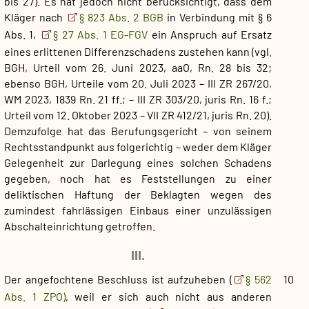
bis 27). Es hat jedoch nicht berücksichtigt, dass dem
Kläger nach
§ 823 Abs. 2 BGB
in Verbindung mit § 6
Abs. 1,
§ 27 Abs. 1 EG-FGV
ein Anspruch auf Ersatz
eines erlittenen Differenzschadens zustehen kann (vgl.
BGH, Urteil vom 26. Juni 2023, aaO, Rn. 28 bis 32;
ebenso BGH, Urteile vom 20. Juli 2023 – III ZR 267/20,
WM 2023, 1839 Rn. 21 ff.; – III ZR 303/20, juris Rn. 16 f.;
Urteil vom 12. Oktober 2023 – VII ZR 412/21, juris Rn. 20).
Demzufolge hat das Berufungsgericht – von seinem
Rechtsstandpunkt aus folgerichtig – weder dem Kläger
Gelegenheit zur Darlegung eines solchen Schadens
gegeben, noch hat es Feststellungen zu einer
deliktischen Haftung der Beklagten wegen des
zumindest fahrlässigen Einbaus einer unzulässigen
Abschalteinrichtung getroffen.
III.
Der angefochtene Beschluss ist aufzuheben (
§ 562
10
Abs. 1 ZPO)
, weil er sich auch nicht aus anderen