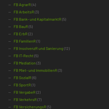
FB AgrarR
(4)
FB ArbeitsR
(3)
FB Bank- und KapitalmarktR
(5)
FB BauR
(5)
FB ErbR
(2)
FB FamilienR
(1)
FB InsolvenzR und Sanierung
(12)
FB IT-Recht
(5)
FB Mediation
(3)
FB Miet- und ImmobilienR
(3)
FB SozialR
(6)
FB SportR
(1)
FB VergabeR
(2)
FB VerkehrsR
(7)
FB VersicherungsR
(5)