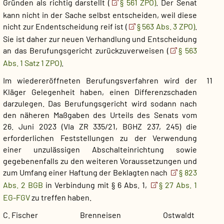
Gründen als richtig darstellt (
§ 561 ZPO)
. Der Senat
kann nicht in der Sache selbst entscheiden, weil diese
nicht zur Endentscheidung reif ist (
§ 563 Abs. 3 ZPO)
.
Sie ist daher zur neuen Verhandlung und Entscheidung
an das Berufungsgericht zurückzuverweisen (
§ 563
Abs. 1 Satz 1 ZPO)
.
Im wiedereröffneten Berufungsverfahren wird der
11
Kläger Gelegenheit haben, einen Differenzschaden
darzulegen. Das Berufungsgericht wird sodann nach
den näheren Maßgaben des Urteils des Senats vom
26. Juni 2023 (VIa ZR 335/21, BGHZ 237, 245)
die
erforderlichen
Feststellungen zu der Verwendung
einer unzulässigen Abschalteinrichtung sowie
gegebenenfalls zu den weiteren Voraussetzungen und
zum Umfang einer Haftung der Beklagten nach
§ 823
Abs. 2 BGB
in Verbindung mit § 6 Abs. 1,
§ 27 Abs. 1
EG-FGV
zu treffen haben.
C. Fischer
Brenneisen
Ostwaldt