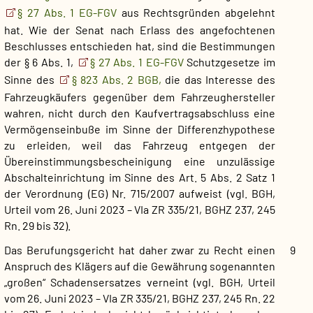
§ 27 Abs. 1 EG-FGV
aus Rechtsgründen abgelehnt
hat. Wie der Senat nach Erlass des angefochtenen
Beschlusses entschieden hat, sind die Bestimmungen
der § 6 Abs. 1,
§ 27 Abs. 1 EG-FGV
Schutzgesetze im
Sinne des
§ 823 Abs. 2 BGB,
die das Interesse des
Fahrzeugkäufers gegenüber dem Fahrzeughersteller
wahren, nicht durch den Kaufvertragsabschluss eine
Vermögenseinbuße im Sinne der Differenzhypothese
zu erleiden, weil das Fahrzeug entgegen der
Übereinstimmungsbescheinigung eine unzulässige
Abschalteinrichtung im Sinne des Art. 5 Abs. 2 Satz 1
der Verordnung (EG) Nr. 715/2007 aufweist (vgl. BGH,
Urteil vom 26. Juni 2023 – VIa ZR 335/21,
BGHZ 237, 245
Rn. 29 bis 32).
Das Berufungsgericht hat daher zwar zu Recht einen
9
Anspruch des Klägers auf die Gewährung sogenannten
„großen“ Schadensersatzes verneint (vgl. BGH, Urteil
vom 26. Juni 2023 – VIa ZR 335/21,
BGHZ 237, 245
Rn. 22