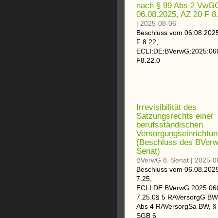
nach § 99 Abs 2 VwG
06.08.2025, AZ 20 F 8
|
2025-08-06
Beschluss
vom
06.08.202
F 8.22
,
ECLI:DE:BVerwG:2025:0
F8.22.0
Irrevisibilität des
Satzungsrechts einer
berufsständischen
Versorgungseinrichtun
(Beschluss des BVerw
Senat)
BVerwG 8. Senat
|
2025-0
Beschluss
vom
06.08.202
7.25
,
ECLI:DE:BVerwG:2025:0
7.25.0
§ 5 RAVersorgG BW,
Abs 4 RAVersorgSa BW, § 
SGB 6