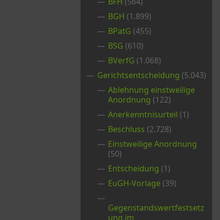
BFH
(564)
BGH
(1.899)
BPatG
(455)
BSG
(610)
BVerfG
(1.068)
Gerichtsentscheidung
(5.043)
Ablehnung einstweilige
Anordnung
(122)
Anerkenntnisurteil
(1)
Beschluss
(2.728)
Einstweilige Anordnung
(50)
Entscheidung
(1)
EuGH-Vorlage
(39)
Gegenstandswertfestsetz
ung im