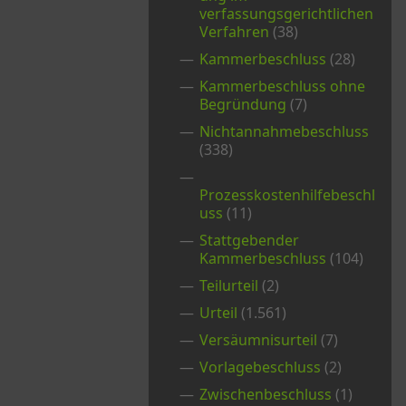
verfassungsgerichtlichen
Verfahren
(38)
Kammerbeschluss
(28)
Kammerbeschluss ohne
Begründung
(7)
Nichtannahmebeschluss
(338)
Prozesskostenhilfebeschl
uss
(11)
Stattgebender
Kammerbeschluss
(104)
Teilurteil
(2)
Urteil
(1.561)
Versäumnisurteil
(7)
Vorlagebeschluss
(2)
Zwischenbeschluss
(1)