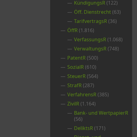
KündigungsR
(122)
Öff. Dienstrecht
(63)
TarifvertragsR
(36)
ÖffR
(1.816)
VerfassungsR
(1.068)
VerwaltungsR
(748)
PatentR
(500)
SozialR
(610)
SteuerR
(564)
StrafR
(287)
VerfahrensR
(385)
ZivilR
(1.164)
Bank- und WertpapierR
(56)
DeliktsR
(171)