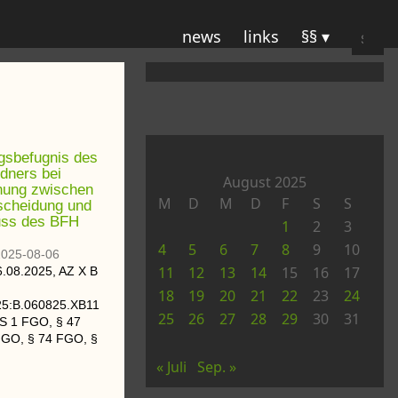
Suche
news
links
§§
nach:
gsbefugnis des
dners bei
August 2025
fnung zwischen
M
D
M
D
F
S
S
scheidung und
uss des BFH
1
2
3
4
5
6
7
8
9
10
2025-08-06
11
12
13
14
15
16
17
6.08.2025
, AZ
X B
18
19
20
21
22
23
24
5:B.060825.XB11
25
26
27
28
29
30
31
 S 1 FGO, § 47
FGO, § 74 FGO, §
« Juli
Sep. »