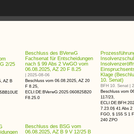
Beschluss des BVerwG
Prozessführun
Fachsenat für Entscheidungen
Insolvenzschul
vom
nach § 99 Abs 2 VwGO vom
Insolvenzeröf
ÜG 2/25
06.08.2025, AZ 20 F 8.25
Einspruchsent
Klage (Beschl
|
2025-08-06
10. Senat)
Beschluss
vom
06.08.2025
, AZ
20
5
, AZ
B
BFH 10. Senat
|
F 8.25
,
Beschluss
vom
0
ECLI:DE:BVerwG:2025:060825B20
25BB10UE
117/23
,
F8.25.0
ECLI:DE:BFH:202
7.23.0
§ 41 Abs 2
FGO, § 155 S 1 
240 ZPO
Beschluss des BSG vom
G
06.08.2025, AZ B 9 V 12/25 B
eidungen