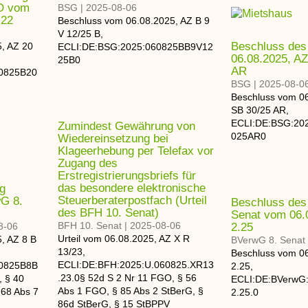
O vom
BSG
|
2025-08-06
.22
Beschluss
vom
06.08.2025
, AZ
B 9
V 12/25 B
,
Beschluss de
5
, AZ
20
ECLI:DE:BSG:2025:060825BB9V12
06.08.2025, AZ
25B0
AR
60825B20
BSG
|
2025-08-0
Beschluss
vom
0
SB 30/25 AR
,
ECLI:DE:BSG:20
Zumindest Gewährung von
025AR0
Wiedereinsetzung bei
Klageerhebung per Telefax vor
Zugang des
Erstregistrierungsbriefs für
das besondere elektronische
g
Steuerberaterpostfach (Urteil
G 8.
Beschluss des
des BFH 10. Senat)
Senat vom 06.
BFH 10. Senat
|
2025-08-06
8-06
2.25
Urteil
vom
06.08.2025
, AZ
X R
5
, AZ
8 B
BVerwG 8. Senat
13/23
,
Beschluss
vom
0
ECLI:DE:BFH:2025:U.060825.XR13
60825B8B
2.25
,
.23.0
§ 52d S 2 Nr 11 FGO, § 56
 § 40
ECLI:DE:BVerwG
Abs 1 FGO, § 85 Abs 2 StBerG, §
68 Abs 7
2.25.0
86d StBerG, § 15 StBPPV