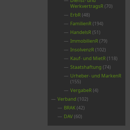
Dienst- und
WerkvertragsR
(70)
ErbR
(48)
FamilienR
(194)
HandelsR
(51)
ImmobilienR
(79)
InsolvenzR
(102)
Kauf- und MietR
(118)
Staatshaftung
(74)
Urheber- und MarkenR
(155)
VergabeR
(4)
Verband
(102)
BRAK
(42)
DAV
(60)