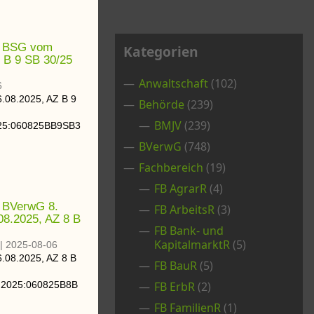
s BSG vom
Kategorien
 B 9 SB 30/25
Anwaltschaft
(102)
6
6.08.2025
, AZ
B 9
Behörde
(239)
BMJV
(239)
25:060825BB9SB3
BVerwG
(748)
Fachbereich
(19)
FB AgrarR
(4)
 BVerwG 8.
FB ArbeitsR
(3)
08.2025, AZ 8 B
FB Bank- und
KapitalmarktR
(5)
|
2025-08-06
6.08.2025
, AZ
8 B
FB BauR
(5)
:2025:060825B8B
FB ErbR
(2)
FB FamilienR
(1)