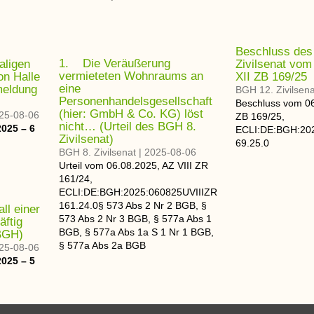
Beschluss des
1. Die Veräußerung
aligen
Zivilsenat vom
vermieteten Wohnraums an
on Halle
XII ZB 169/25
eine
meldung
BGH 12. Zivilsena
Personenhandelsgesellschaft
Beschluss
vom
0
(hier: GmbH & Co. KG) löst
25-08-06
ZB 169/25
,
nicht… (Urteil des BGH 8.
2025 – 6
ECLI:DE:BGH:20
Zivilsenat)
69.25.0
BGH 8. Zivilsenat
|
2025-08-06
Urteil
vom
06.08.2025
, AZ
VIII ZR
161/24
,
ECLI:DE:BGH:2025:060825UVIIIZR
161.24.0
§ 573 Abs 2 Nr 2 BGB, §
ll einer
573 Abs 2 Nr 3 BGB, § 577a Abs 1
äftig
BGB, § 577a Abs 1a S 1 Nr 1 BGB,
BGH)
§ 577a Abs 2a BGB
25-08-06
2025 – 5