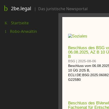
2be.legal
|
Das juristische Newsportal
Startseite
K
Robo-Anwältin
1
Beschluss des BSG 
06.08.2025, AZ B 10 
B
BSG
|
2025-08-06
Beschluss
vom
06.08.202
10 ÜG 2/25 B
,
ECLI:DE:BSG:2025:0608
G225B0
Beschluss des BVerw
Fachsenat für Entsch