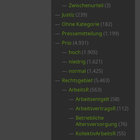
Zwischenurteil
(3)
Justiz
(239)
Ohne Kategorie
(182)
Pressemitteilung
(1.199)
Prio
(4.931)
hoch
(1.905)
niedrig
(1.621)
normal
(1.425)
Rechtsgebiet
(5.463)
ArbeitsR
(563)
Arbeitsentgelt
(58)
ArbeitsvertragsR
(112)
Betriebliche
Altersversorgung
(76)
KollektivArbeitsR
(55)