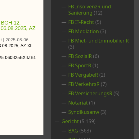
FB InsolvenzR und
Sanierung
(12)
FB IT-Recht
(5)
 BGH 12.
 06.08.2025, AZ
FB Mediation
(3)
t
|
2025-08-06
FB Miet- und ImmobilienR
6.08.2025
, AZ
XII
(3)
FB SozialR
(6)
25:060825BXIIZB1
FB SportR
(1)
FB VergabeR
(2)
FB VerkehrsR
(7)
FB VersicherungsR
(5)
Notariat
(1)
Syndikusanw
(3)
Gericht
(5.159)
BAG
(563)