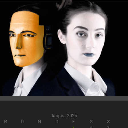
August 2025
M
D
M
D
F
S
S
1
2
3