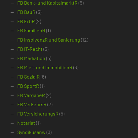
FB Bank- und KapitalmarktR
(5)
FB BauR
(5)
FB ErbR
(2)
FB FamilienR
(1)
FB InsolvenzR und Sanierung
(12)
FB IT-Recht
(5)
FB Mediation
(3)
FB Miet- und ImmobilienR
(3)
FB SozialR
(6)
FB SportR
(1)
FB VergabeR
(2)
FB VerkehrsR
(7)
FB VersicherungsR
(5)
Notariat
(1)
Syndikusanw
(3)