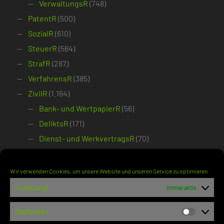
VerwaltungsR
(748)
PatentR
(500)
SozialR
(610)
SteuerR
(564)
StrafR
(287)
VerfahrensR
(385)
ZivilR
(1.164)
Bank- und WertpapierR
(56)
DeliktsR
(171)
Dienst- und WerkvertragsR
(70)
ErbR
(48)
FamilienR
(194)
Wir verwenden Cookies, um unsere Website und unseren Service zu optimieren.
HandelsR
(51)
Funktional
Immer aktiv
ImmobilienR
(79)
Statistiken
InsolvenzR
(102)
Statisti