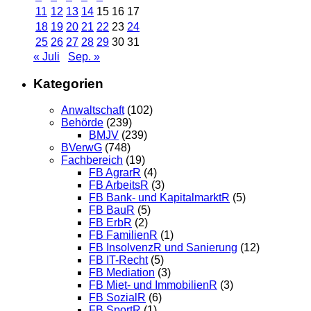
11
12
13
14
15
16
17
18
19
20
21
22
23
24
25
26
27
28
29
30
31
« Juli
Sep. »
Kategorien
Anwaltschaft
(102)
Behörde
(239)
BMJV
(239)
BVerwG
(748)
Fachbereich
(19)
FB AgrarR
(4)
FB ArbeitsR
(3)
FB Bank- und KapitalmarktR
(5)
FB BauR
(5)
FB ErbR
(2)
FB FamilienR
(1)
FB InsolvenzR und Sanierung
(12)
FB IT-Recht
(5)
FB Mediation
(3)
FB Miet- und ImmobilienR
(3)
FB SozialR
(6)
FB SportR
(1)