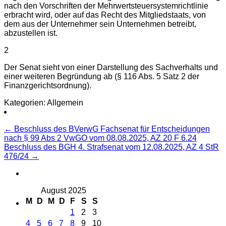
nach den Vorschriften der Mehrwertsteuersystemrichtlinie
erbracht wird, oder auf das Recht des Mitgliedstaats, von
dem aus der Unternehmer sein Unternehmen betreibt,
abzustellen ist.
2
Der Senat sieht von einer Darstellung des Sachverhalts und
einer weiteren Begründung ab (§ 116 Abs. 5 Satz 2 der
Finanzgerichtsordnung).
Kategorien: Allgemein
Beitragsnavigation
←
Beschluss des BVerwG Fachsenat für Entscheidungen
nach § 99 Abs 2 VwGO vom 08.08.2025, AZ 20 F 6.24
Beschluss des BGH 4. Strafsenat vom 12.08.2025, AZ 4 StR
476/24
→
August 2025
M
D
M
D
F
S
S
1
2
3
4
5
6
7
8
9
10