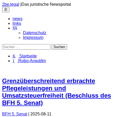
Skip
2be.legal
|
Das juristische Newsportal
to
Menu
☰
the
content
news
links
§§
Datenschutz
Impressum
Suchen
nach:
K Startseite
1 Robo-Anwältin
Grenzüberschreitend erbrachte
Pflegeleistungen und
Umsatzsteuerfreiheit (Beschluss des
BFH 5. Senat)
BFH 5. Senat
|
2025-08-11