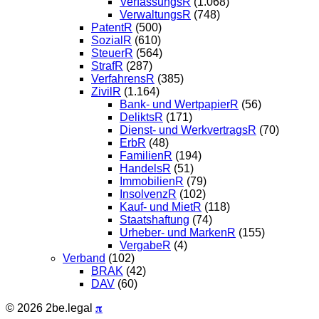
VerfassungsR
(1.068)
VerwaltungsR
(748)
PatentR
(500)
SozialR
(610)
SteuerR
(564)
StrafR
(287)
VerfahrensR
(385)
ZivilR
(1.164)
Bank- und WertpapierR
(56)
DeliktsR
(171)
Dienst- und WerkvertragsR
(70)
ErbR
(48)
FamilienR
(194)
HandelsR
(51)
ImmobilienR
(79)
InsolvenzR
(102)
Kauf- und MietR
(118)
Staatshaftung
(74)
Urheber- und MarkenR
(155)
VergabeR
(4)
Verband
(102)
BRAK
(42)
DAV
(60)
© 2026 2be.legal
𝛑