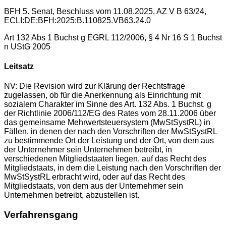
BFH 5. Senat
,
Beschluss
vom
11.08.2025
, AZ
V B 63/24
,
ECLI:DE:BFH:2025:B.110825.VB63.24.0
Art 132 Abs 1 Buchst g EGRL 112/2006, § 4 Nr 16 S 1 Buchst
n UStG 2005
Leitsatz
NV: Die Revision wird zur Klärung der Rechtsfrage
zugelassen, ob für die Anerkennung als Einrichtung mit
sozialem Charakter im Sinne des Art. 132 Abs. 1 Buchst. g
der Richtlinie 2006/112/EG des Rates vom 28.11.2006 über
das gemeinsame Mehrwertsteuersystem (MwStSystRL) in
Fällen, in denen der nach den Vorschriften der MwStSystRL
zu bestimmende Ort der Leistung und der Ort, von dem aus
der Unternehmer sein Unternehmen betreibt, in
verschiedenen Mitgliedstaaten liegen, auf das Recht des
Mitgliedstaats, in dem die Leistung nach den Vorschriften der
MwStSystRL erbracht wird, oder auf das Recht des
Mitgliedstaats, von dem aus der Unternehmer sein
Unternehmen betreibt, abzustellen ist.
Verfahrensgang