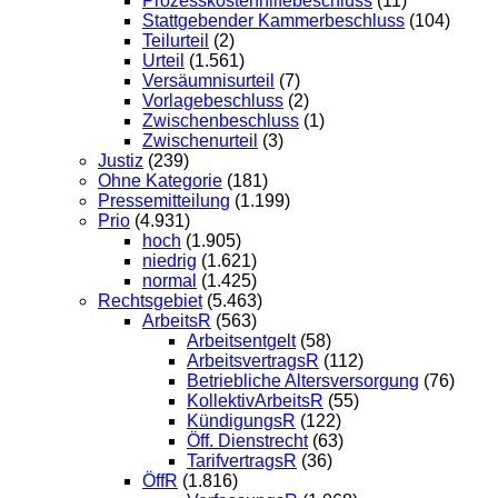
Prozesskostenhilfebeschluss
(11)
Stattgebender Kammerbeschluss
(104)
Teilurteil
(2)
Urteil
(1.561)
Versäumnisurteil
(7)
Vorlagebeschluss
(2)
Zwischenbeschluss
(1)
Zwischenurteil
(3)
Justiz
(239)
Ohne Kategorie
(181)
Pressemitteilung
(1.199)
Prio
(4.931)
hoch
(1.905)
niedrig
(1.621)
normal
(1.425)
Rechtsgebiet
(5.463)
ArbeitsR
(563)
Arbeitsentgelt
(58)
ArbeitsvertragsR
(112)
Betriebliche Altersversorgung
(76)
KollektivArbeitsR
(55)
KündigungsR
(122)
Öff. Dienstrecht
(63)
TarifvertragsR
(36)
ÖffR
(1.816)